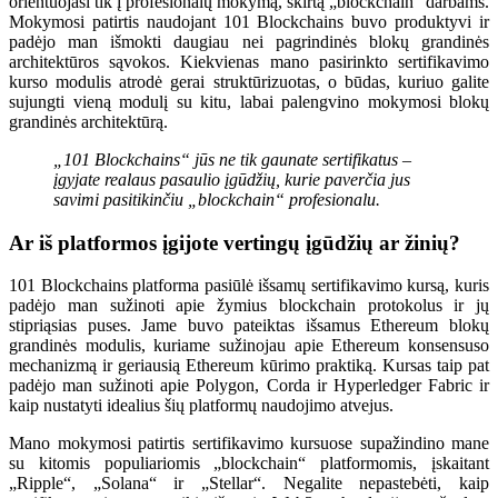
orientuojasi tik į profesionalų mokymą, skirtą „blockchain“ darbams.
Mokymosi patirtis naudojant 101 Blockchains buvo produktyvi ir
padėjo man išmokti daugiau nei pagrindinės blokų grandinės
architektūros sąvokos. Kiekvienas mano pasirinkto sertifikavimo
kurso modulis atrodė gerai struktūrizuotas, o būdas, kuriuo galite
sujungti vieną modulį su kitu, labai palengvino mokymosi blokų
grandinės architektūrą.
„101 Blockchains“ jūs ne tik gaunate sertifikatus –
įgyjate realaus pasaulio įgūdžių, kurie paverčia jus
savimi pasitikinčiu „blockchain“ profesionalu.
Ar iš platformos įgijote vertingų įgūdžių ar žinių?
101 Blockchains platforma pasiūlė išsamų sertifikavimo kursą, kuris
padėjo man sužinoti apie žymius blockchain protokolus ir jų
stipriąsias puses. Jame buvo pateiktas išsamus Ethereum blokų
grandinės modulis, kuriame sužinojau apie Ethereum konsensuso
mechanizmą ir geriausią Ethereum kūrimo praktiką. Kursas taip pat
padėjo man sužinoti apie Polygon, Corda ir Hyperledger Fabric ir
kaip nustatyti idealius šių platformų naudojimo atvejus.
Mano mokymosi patirtis sertifikavimo kursuose supažindino mane
su kitomis populiariomis „blockchain“ platformomis, įskaitant
„Ripple“, „Solana“ ir „Stellar“. Negalite nepastebėti, kaip