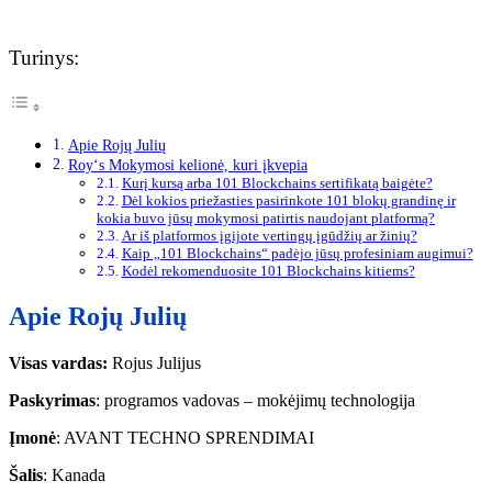
Turinys:
Apie Rojų Julių
Roy‘s Mokymosi kelionė, kuri įkvepia
Kurį kursą arba 101 Blockchains sertifikatą baigėte?
Dėl kokios priežasties pasirinkote 101 blokų grandinę ir
kokia buvo jūsų mokymosi patirtis naudojant platformą?
Ar iš platformos įgijote vertingų įgūdžių ar žinių?
Kaip „101 Blockchains“ padėjo jūsų profesiniam augimui?
Kodėl rekomenduosite 101 Blockchains kitiems?
Apie Rojų Julių
Visas vardas:
Rojus Julijus
Paskyrimas
: programos vadovas – mokėjimų technologija
Įmonė
: AVANT TECHNO SPRENDIMAI
Šalis
: Kanada