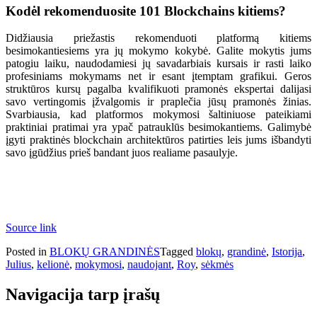
Kodėl rekomenduosite 101 Blockchains kitiems?
Didžiausia priežastis rekomenduoti platformą kitiems
besimokantiesiems yra jų mokymo kokybė. Galite mokytis jums
patogiu laiku, naudodamiesi jų savadarbiais kursais ir rasti laiko
profesiniams mokymams net ir esant įtemptam grafikui. Geros
struktūros kursų pagalba kvalifikuoti pramonės ekspertai dalijasi
savo vertingomis įžvalgomis ir praplečia jūsų pramonės žinias.
Svarbiausia, kad platformos mokymosi šaltiniuose pateikiami
praktiniai pratimai yra ypač patrauklūs besimokantiems. Galimybė
įgyti praktinės blockchain architektūros patirties leis jums išbandyti
savo įgūdžius prieš bandant juos realiame pasaulyje.
Source link
Posted in
BLOKŲ GRANDINĖS
Tagged
blokų
,
grandinė
,
Istorija
,
Julius
,
kelionė
,
mokymosi
,
naudojant
,
Roy
,
sėkmės
Navigacija tarp įrašų