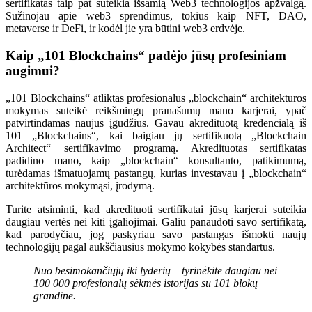
sertifikatas taip pat suteikia išsamią Web3 technologijos apžvalgą.
Sužinojau apie web3 sprendimus, tokius kaip NFT, DAO,
metaverse ir DeFi, ir kodėl jie yra būtini web3 erdvėje.
Kaip „101 Blockchains“ padėjo jūsų profesiniam
augimui?
„101 Blockchains“ atliktas profesionalus „blockchain“ architektūros
mokymas suteikė reikšmingų pranašumų mano karjerai, ypač
patvirtindamas naujus įgūdžius. Gavau akredituotą kredencialą iš
101 „Blockchains“, kai baigiau jų sertifikuotą „Blockchain
Architect“ sertifikavimo programą. Akredituotas sertifikatas
padidino mano, kaip „blockchain“ konsultanto, patikimumą,
turėdamas išmatuojamų pastangų, kurias investavau į „blockchain“
architektūros mokymąsi, įrodymą.
Turite atsiminti, kad akredituoti sertifikatai jūsų karjerai suteikia
daugiau vertės nei kiti įgaliojimai. Galiu panaudoti savo sertifikatą,
kad parodyčiau, jog paskyriau savo pastangas išmokti naujų
technologijų pagal aukščiausius mokymo kokybės standartus.
Nuo besimokančiųjų iki lyderių – tyrinėkite daugiau nei
100 000 profesionalų sėkmės istorijas su 101 blokų
grandine.