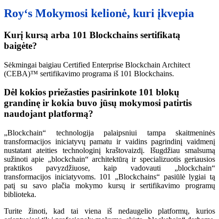
Roy
‘s
Mokymosi kelionė, kuri įkvepia
Kurį kursą arba 101 Blockchains sertifikatą
baigėte?
Sėkmingai baigiau Certified Enterprise Blockchain Architect
(CEBA)™
sertifikavimo programa iš 101 Blockchains.
Dėl kokios priežasties pasirinkote 101 blokų
grandinę ir kokia buvo jūsų mokymosi patirtis
naudojant platformą?
„Blockchain“ technologija palaipsniui tampa skaitmeninės
transformacijos iniciatyvų pamatu ir vaidins pagrindinį vaidmenį
nustatant ateities technologinį kraštovaizdį. Išugdžiau smalsumą
sužinoti apie „blockchain“ architektūrą ir specializuotis geriausios
praktikos pavyzdžiuose, kaip vadovauti „blockchain“
transformacijos iniciatyvoms. 101 „Blockchains“ pasiūlė lygiai tą
patį su savo plačia mokymo kursų ir sertifikavimo programų
biblioteka.
Turite žinoti, kad tai viena iš nedaugelio platformų, kurios