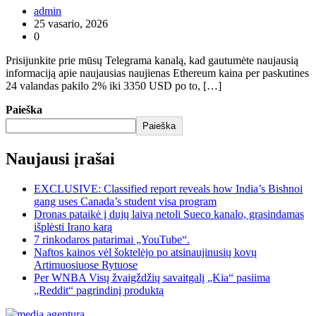
admin
25 vasario, 2026
0
Prisijunkite prie mūsų Telegrama kanalą, kad gautumėte naujausią
informaciją apie naujausias naujienas Ethereum kaina per paskutines
24 valandas pakilo 2% iki 3350 USD po to, […]
Paieška
Paieška
Naujausi įrašai
EXCLUSIVE: Classified report reveals how India’s Bishnoi
gang uses Canada’s student visa program
Dronas pataikė į dujų laivą netoli Sueco kanalo, grasindamas
išplėsti Irano karą
7 rinkodaros patarimai „YouTube“.
Naftos kainos vėl šoktelėjo po atsinaujinusių kovų
Artimuosiuose Rytuose
Per WNBA Visų žvaigždžių savaitgalį „Kia“ pasiima
„Reddit“ pagrindinį produktą