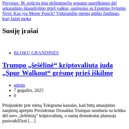
Previous:
JK policija tiria dešimtmečių senumo pareiškimus dėl
seksualinio išnaudojimo prieš vaikus, susijusius su Epsteino bylomis
Next:
Kas yra Meme Punch? Viduramžių memų mūšio žaidimas,
kurį žaisti moka
Susiję įrašai
BLOKŲ GRANDINĖS
Trumpo „šešėlinė“ kriptovaliuta juda
„Spur Walkout“ grėsmę prieš iškilmę
admin
7 gegužės, 2025
0
Prisijunkite prie mūsų Telegrama kanalas, kad būtų atnaujintas
naujienų aprėptis Prezidentas Donaldas Trumpas susiduria su kritika
dėl savo „šešėlinių“ kriptovaliutų, o namų demokratai planuoja
pasivaikščioti […]