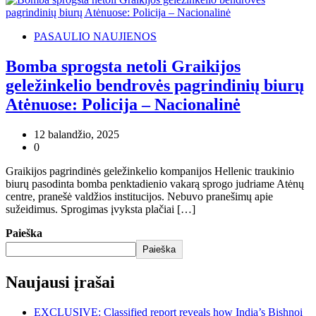
PASAULIO NAUJIENOS
Bomba sprogsta netoli Graikijos
geležinkelio bendrovės pagrindinių biurų
Atėnuose: Policija – Nacionalinė
12 balandžio, 2025
0
Graikijos pagrindinės geležinkelio kompanijos Hellenic traukinio
biurų pasodinta bomba penktadienio vakarą sprogo judriame Atėnų
centre, pranešė valdžios institucijos. Nebuvo pranešimų apie
sužeidimus. Sprogimas įvyksta plačiai […]
Paieška
Paieška
Naujausi įrašai
EXCLUSIVE: Classified report reveals how India’s Bishnoi