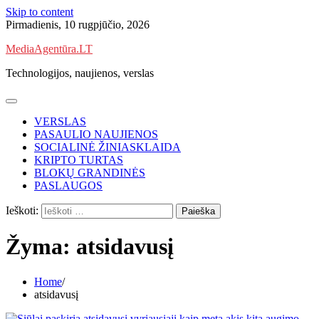
Skip to content
Pirmadienis, 10 rugpjūčio, 2026
MediaAgentūra.LT
Technologijos, naujienos, verslas
VERSLAS
PASAULIO NAUJIENOS
SOCIALINĖ ŽINIASKLAIDA
KRIPTO TURTAS
BLOKŲ GRANDINĖS
PASLAUGOS
Ieškoti:
Žyma:
atsidavusį
Home
atsidavusį