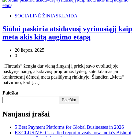
SOCIALINĖ ŽINIASKLAIDA
Siūlai paskiria atsidavusį vyriausiąjį kaip
meta akis kitą augimo etapą
20 liepos, 2025
0
„Threads“ žengia dar vieną žingsnį į priekį savo evoliucijoje,
paskyręs naują, atsidavusį programos lyderį, suteikdamas jai
konkretesnį dėmesį meta pasiūlymų rinkinyje. Šiandien „Meta“
patvirtino, kad […]
Paieška
Paieška
Naujausi įrašai
5 Best Payment Platforms for Global Businesses in 2026
EXCLUSIVE: Classified report reveals how India’s Bishnoi