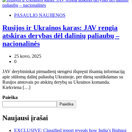
PASAULIO NAUJIENOS
Rusijos ir Ukrainos karas: JAV rengia
atskiras derybas dėl dalinių paliaubų –
nacionalinės
25 kovo, 2025
0
JAV derybininkai pirmadienį stengėsi išspręsti išsamią informaciją
apie siūlomą dalinį paliaubą Ukrainoje, per dieną susitikdamas su
Rusijos atstovais po atskirų derybų su Ukrainos komanda.
Kiekviena […]
Paieška
Paieška
Naujausi įrašai
EXCLUSIVE: Classified report reveals how India’s Bishnoi