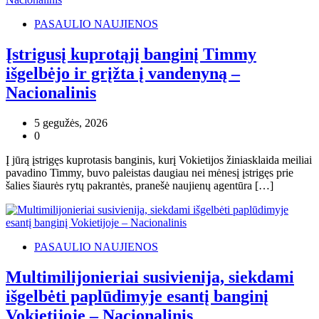
PASAULIO NAUJIENOS
Įstrigusį kuprotąjį banginį Timmy
išgelbėjo ir grįžta į vandenyną –
Nacionalinis
5 gegužės, 2026
0
Į jūrą įstrigęs kuprotasis banginis, kurį Vokietijos žiniasklaida meiliai
pavadino Timmy, buvo paleistas daugiau nei mėnesį įstrigęs prie
šalies šiaurės rytų pakrantės, pranešė naujienų agentūra […]
PASAULIO NAUJIENOS
Multimilijonieriai susivienija, siekdami
išgelbėti paplūdimyje esantį banginį
Vokietijoje – Nacionalinis