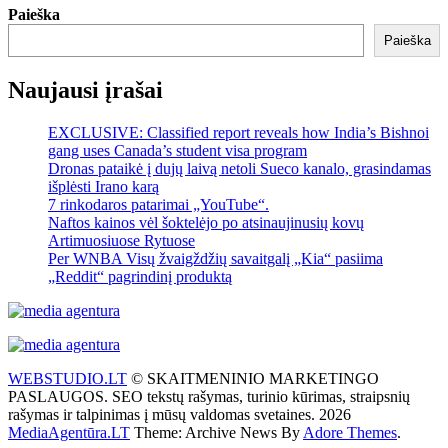
Paieška
Paieška
Naujausi įrašai
EXCLUSIVE: Classified report reveals how India’s Bishnoi
gang uses Canada’s student visa program
Dronas pataikė į dujų laivą netoli Sueco kanalo, grasindamas
išplėsti Irano karą
7 rinkodaros patarimai „YouTube“.
Naftos kainos vėl šoktelėjo po atsinaujinusių kovų
Artimuosiuose Rytuose
Per WNBA Visų žvaigždžių savaitgalį „Kia“ pasiima
„Reddit“ pagrindinį produktą
WEBSTUDIO.LT
© SKAITMENINIO MARKETINGO
PASLAUGOS. SEO tekstų rašymas, turinio kūrimas, straipsnių
rašymas ir talpinimas į mūsų valdomas svetaines. 2026
MediaAgentūra.LT
Theme: Archive News By
Adore Themes
.