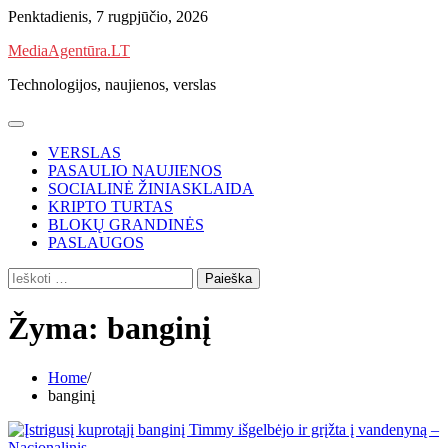
Skip
Penktadienis, 7 rugpjūčio, 2026
to
MediaAgentūra.LT
content
Technologijos, naujienos, verslas
VERSLAS
PASAULIO NAUJIENOS
SOCIALINĖ ŽINIASKLAIDA
KRIPTO TURTAS
BLOKŲ GRANDINĖS
PASLAUGOS
Ieškoti:
Žyma:
banginį
Home
banginį