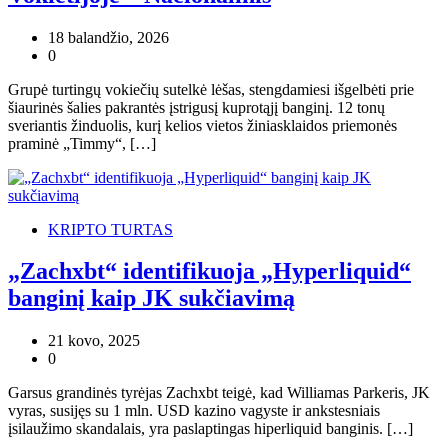
18 balandžio, 2026
0
Grupė turtingų vokiečių sutelkė lėšas, stengdamiesi išgelbėti prie
šiaurinės šalies pakrantės įstrigusį kuprotąjį banginį. 12 tonų
sveriantis žinduolis, kurį kelios vietos žiniasklaidos priemonės
praminė „Timmy“, […]
KRIPTO TURTAS
„Zachxbt“ identifikuoja „Hyperliquid“
banginį kaip JK sukčiavimą
21 kovo, 2025
0
Garsus grandinės tyrėjas Zachxbt teigė, kad Williamas Parkeris, JK
vyras, susijęs su 1 mln. USD kazino vagyste ir ankstesniais
įsilaužimo skandalais, yra paslaptingas hiperliquid banginis. […]