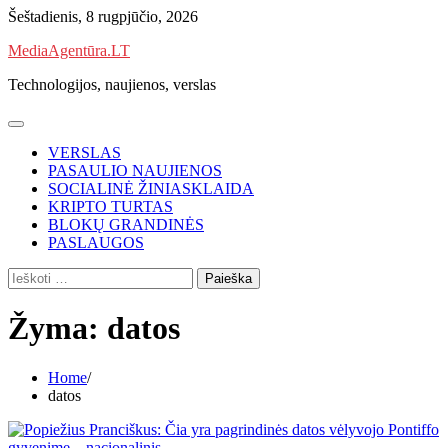
Skip
Šeštadienis, 8 rugpjūčio, 2026
to
MediaAgentūra.LT
content
Technologijos, naujienos, verslas
VERSLAS
PASAULIO NAUJIENOS
SOCIALINĖ ŽINIASKLAIDA
KRIPTO TURTAS
BLOKŲ GRANDINĖS
PASLAUGOS
Ieškoti:
Žyma:
datos
Home
datos