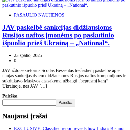
PASAULIO NAUJIENOS
JAV paskelbė sankcijas didžiausioms
Rusijos naftos įmonėms po paskutinio
išpuolio prieš Ukrainą – „National“.
23 spalio, 2025
0
JAV iždo sekretorius Scottas Bessentas trečiadienį paskelbė apie
naujas sankcijas dviem didžiausioms Rusijos naftos kompanijoms ir
sukritikavo Maskvos atsisakymą užbaigti „beprasmį karą“
Ukrainoje, nes JAV […]
Paieška
Paieška
Naujausi įrašai
EXCLUSIVE: Classified report reveals how India’s Bishnoi