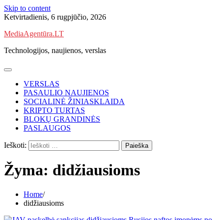
Skip to content
Ketvirtadienis, 6 rugpjūčio, 2026
MediaAgentūra.LT
Technologijos, naujienos, verslas
VERSLAS
PASAULIO NAUJIENOS
SOCIALINĖ ŽINIASKLAIDA
KRIPTO TURTAS
BLOKŲ GRANDINĖS
PASLAUGOS
Ieškoti:
Žyma:
didžiausioms
Home
didžiausioms