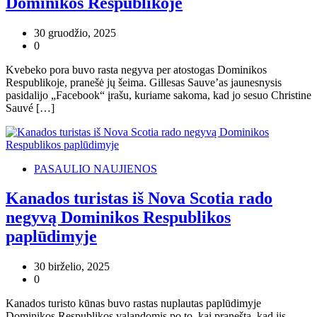
Dominikos Respublikoje
30 gruodžio, 2025
0
Kvebeko pora buvo rasta negyva per atostogas Dominikos
Respublikoje, pranešė jų šeima. Gillesas Sauve’as jaunesnysis
pasidalijo „Facebook“ įrašu, kuriame sakoma, kad jo sesuo Christine
Sauvé […]
PASAULIO NAUJIENOS
Kanados turistas iš Nova Scotia rado
negyvą Dominikos Respublikos
paplūdimyje
30 birželio, 2025
0
Kanados turisto kūnas buvo rastas nuplautas paplūdimyje
Dominikos Respublikos valandomis po to, kai pranešta, kad jis