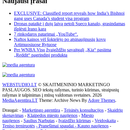
Naujausi įrašai
EXCLUSIVE: Classified report reveals how India’s Bishnoi
gang uses Canada’s student visa program
Dronas pataikė į dujų laivą netoli Sueco kanalo, grasindamas
išplėsti Irano karą
7 rinkodaros patarimai „YouTube“.
Naftos kainos vėl šoktelėjo po atsinaujinusių kovų
Artimuosiuose Rytuose
Per WNBA Visų žvaigždžių savaitgalį „Kia“ pasiima
„Reddit“ pagrindinį produktą
WEBSTUDIO.LT
© SKAITMENINIO MARKETINGO
PASLAUGOS. SEO tekstų rašymas, turinio kūrimas, straipsnių
rašymas ir talpinimas į mūsų valdomas svetaines. 2026
MediaAgentūra.LT
Theme: Archive News By
Adore Themes
.
Draugai: -
Marketingo agentūra
-
Teisinės konsultacijos
-
Skaidrių
skenavimas
-
Klaipedos miesto naujienos
-
Miesto
naujienos
-
Saulius Narbutas
-
Įvaizdžio kūrimas
-
Veidoskaita
-
Teniso treniruotės
- Pranešimai spaudai -
Kauno naujienos
-