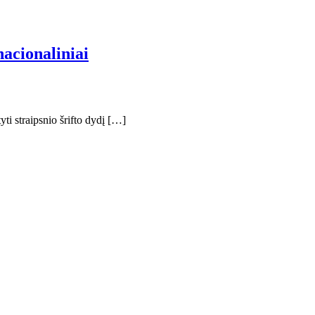
nacionaliniai
i straipsnio šrifto dydį […]