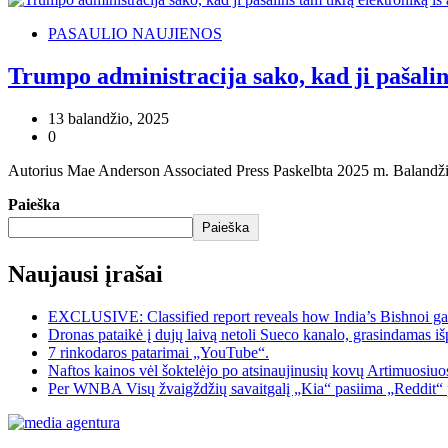
PASAULIO NAUJIENOS
Trumpo administracija sako, kad ji pašalins
13 balandžio, 2025
0
Autorius Mae Anderson Associated Press Paskelbta 2025 m. Balandžio 
Paieška
Paieška
Naujausi įrašai
EXCLUSIVE: Classified report reveals how India’s Bishnoi ga
Dronas pataikė į dujų laivą netoli Sueco kanalo, grasindamas išp
7 rinkodaros patarimai „YouTube“.
Naftos kainos vėl šoktelėjo po atsinaujinusių kovų Artimuosiu
Per WNBA Visų žvaigždžių savaitgalį „Kia“ pasiima „Reddit“ 