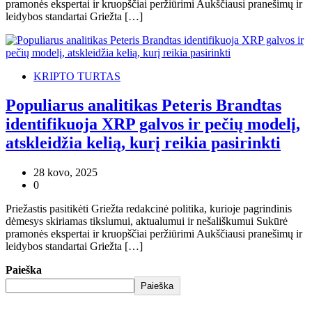
pramonės ekspertai ir kruopščiai peržiūrimi Aukščiausi pranešimų ir
leidybos standartai Griežta […]
KRIPTO TURTAS
Populiarus analitikas Peteris Brandtas
identifikuoja XRP galvos ir pečių modelį,
atskleidžia kelią, kurį reikia pasirinkti
28 kovo, 2025
0
Priežastis pasitikėti Griežta redakcinė politika, kurioje pagrindinis
dėmesys skiriamas tikslumui, aktualumui ir nešališkumui Sukūrė
pramonės ekspertai ir kruopščiai peržiūrimi Aukščiausi pranešimų ir
leidybos standartai Griežta […]
Paieška
Paieška