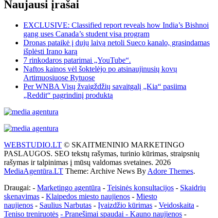
Naujausi įrašai
EXCLUSIVE: Classified report reveals how India’s Bishnoi
gang uses Canada’s student visa program
Dronas pataikė į dujų laivą netoli Sueco kanalo, grasindamas
išplėsti Irano karą
7 rinkodaros patarimai „YouTube“.
Naftos kainos vėl šoktelėjo po atsinaujinusių kovų
Artimuosiuose Rytuose
Per WNBA Visų žvaigždžių savaitgalį „Kia“ pasiima
„Reddit“ pagrindinį produktą
WEBSTUDIO.LT
© SKAITMENINIO MARKETINGO
PASLAUGOS. SEO tekstų rašymas, turinio kūrimas, straipsnių
rašymas ir talpinimas į mūsų valdomas svetaines. 2026
MediaAgentūra.LT
Theme: Archive News By
Adore Themes
.
Draugai: -
Marketingo agentūra
-
Teisinės konsultacijos
-
Skaidrių
skenavimas
-
Klaipedos miesto naujienos
-
Miesto
naujienos
-
Saulius Narbutas
-
Įvaizdžio kūrimas
-
Veidoskaita
-
Teniso treniruotės
- Pranešimai spaudai -
Kauno naujienos
-