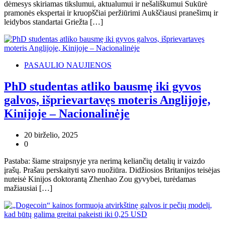
dėmesys skiriamas tikslumui, aktualumui ir nešališkumui Sukūrė
pramonės ekspertai ir kruopščiai peržiūrimi Aukščiausi pranešimų ir
leidybos standartai Griežta […]
PASAULIO NAUJIENOS
PhD studentas atliko bausmę iki gyvos
galvos, išprievartavęs moteris Anglijoje,
Kinijoje – Nacionalinėje
20 birželio, 2025
0
Pastaba: šiame straipsnyje yra nerimą keliančių detalių ir vaizdo
įrašų. Prašau perskaityti savo nuožiūra. Didžiosios Britanijos teisėjas
nuteisė Kinijos doktorantą Zhenhao Zou gyvybei, turėdamas
mažiausiai […]