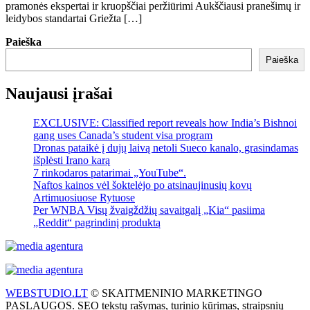
pramonės ekspertai ir kruopščiai peržiūrimi Aukščiausi pranešimų ir
leidybos standartai Griežta […]
Paieška
Paieška
Naujausi įrašai
EXCLUSIVE: Classified report reveals how India’s Bishnoi
gang uses Canada’s student visa program
Dronas pataikė į dujų laivą netoli Sueco kanalo, grasindamas
išplėsti Irano karą
7 rinkodaros patarimai „YouTube“.
Naftos kainos vėl šoktelėjo po atsinaujinusių kovų
Artimuosiuose Rytuose
Per WNBA Visų žvaigždžių savaitgalį „Kia“ pasiima
„Reddit“ pagrindinį produktą
WEBSTUDIO.LT
© SKAITMENINIO MARKETINGO
PASLAUGOS. SEO tekstų rašymas, turinio kūrimas, straipsnių