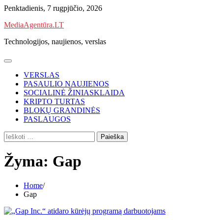
Skip
Penktadienis, 7 rugpjūčio, 2026
to
MediaAgentūra.LT
content
Technologijos, naujienos, verslas
VERSLAS
PASAULIO NAUJIENOS
SOCIALINĖ ŽINIASKLAIDA
KRIPTO TURTAS
BLOKŲ GRANDINĖS
PASLAUGOS
Ieškoti:
Žyma:
Gap
Home
Gap