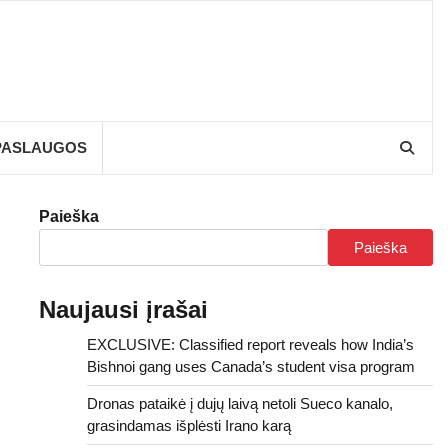
PASLAUGOS
Paieška
Paieška
Naujausi įrašai
EXCLUSIVE: Classified report reveals how India’s
Bishnoi gang uses Canada’s student visa program
Dronas pataikė į dujų laivą netoli Sueco kanalo,
grasindamas išplėsti Irano karą