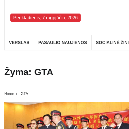
Skip
to
content
Penktadienis, 7 rugpjūčio, 2026
VERSLAS
PASAULIO NAUJIENOS
SOCIALINĖ ŽIN
Žyma:
GTA
Home
GTA