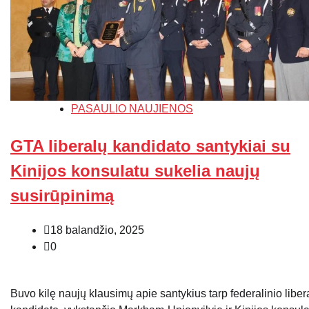
PASAULIO NAUJIENOS
GTA liberalų kandidato santykiai su
Kinijos konsulatu sukelia naujų
susirūpinimą
18 balandžio, 2025
0
Buvo kilę naujų klausimų apie santykius tarp federalinio liber