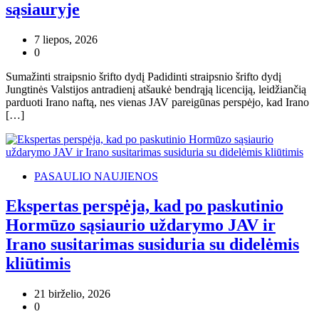
sąsiauryje
7 liepos, 2026
0
Sumažinti straipsnio šrifto dydį Padidinti straipsnio šrifto dydį
Jungtinės Valstijos antradienį atšaukė bendrąją licenciją, leidžiančią
parduoti Irano naftą, nes vienas JAV pareigūnas perspėjo, kad Irano
[…]
PASAULIO NAUJIENOS
Ekspertas perspėja, kad po paskutinio
Hormūzo sąsiaurio uždarymo JAV ir
Irano susitarimas susiduria su didelėmis
kliūtimis
21 birželio, 2026
0