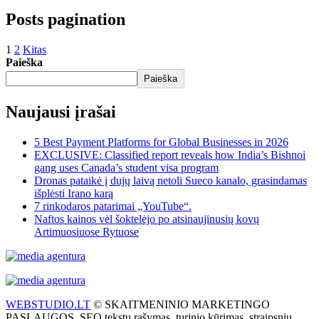
Posts pagination
1
2
Kitas
Paieška
Paieška
Naujausi įrašai
5 Best Payment Platforms for Global Businesses in 2026
EXCLUSIVE: Classified report reveals how India’s Bishnoi
gang uses Canada’s student visa program
Dronas pataikė į dujų laivą netoli Sueco kanalo, grasindamas
išplėsti Irano karą
7 rinkodaros patarimai „YouTube“.
Naftos kainos vėl šoktelėjo po atsinaujinusių kovų
Artimuosiuose Rytuose
WEBSTUDIO.LT
© SKAITMENINIO MARKETINGO
PASLAUGOS. SEO tekstų rašymas, turinio kūrimas, straipsnių