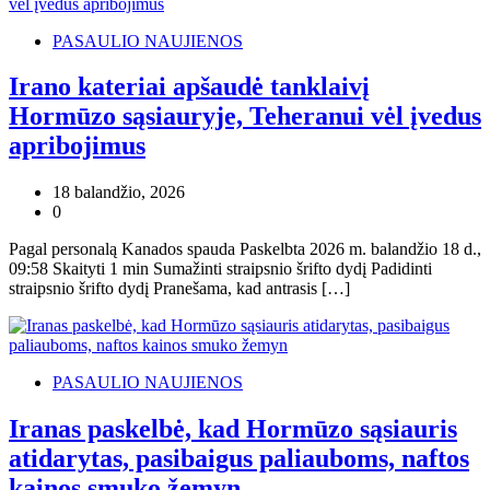
PASAULIO NAUJIENOS
Irano kateriai apšaudė tanklaivį
Hormūzo sąsiauryje, Teheranui vėl įvedus
apribojimus
18 balandžio, 2026
0
Pagal personalą Kanados spauda Paskelbta 2026 m. balandžio 18 d.,
09:58 Skaityti 1 min Sumažinti straipsnio šrifto dydį Padidinti
straipsnio šrifto dydį Pranešama, kad antrasis […]
PASAULIO NAUJIENOS
Iranas paskelbė, kad Hormūzo sąsiauris
atidarytas, pasibaigus paliauboms, naftos
kainos smuko žemyn