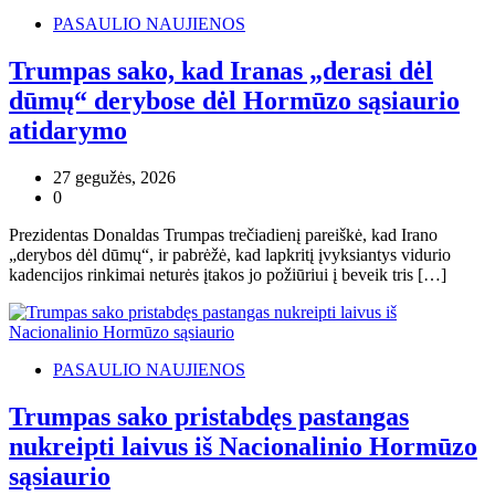
PASAULIO NAUJIENOS
Trumpas sako, kad Iranas „derasi dėl
dūmų“ derybose dėl Hormūzo sąsiaurio
atidarymo
27 gegužės, 2026
0
Prezidentas Donaldas Trumpas trečiadienį pareiškė, kad Irano
„derybos dėl dūmų“, ir pabrėžė, kad lapkritį įvyksiantys vidurio
kadencijos rinkimai neturės įtakos jo požiūriui į beveik tris […]
PASAULIO NAUJIENOS
Trumpas sako pristabdęs pastangas
nukreipti laivus iš Nacionalinio Hormūzo
sąsiaurio