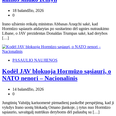
18 balandžio, 2026
0
Irano užsienio reikalų ministras Abbasas Araqchi sakė, kad
Hormūzo sąsiauris atidarytas po susitarimo dėl ugnies nutraukimo
Libane, o JAV prezidentas Donaldas Trumpas sakė, kad derybos
[…]
PASAULIO NAUJIENOS
Kodėl JAV blokuoja Hormūzo sąsiaurį, o
NATO nenori – Nacionalinis
14 balandžio, 2026
0
Jungtinių Valstijų kariuomenė pirmadienį paskelbė perspėjimą, kad ji
vykdys Irano uostų blokadą Omano įlankoje, į rytus nuo Hormūzo
sąsiaurio, savaitgalį nutrūkus deryboms dėl paliaubų su […]