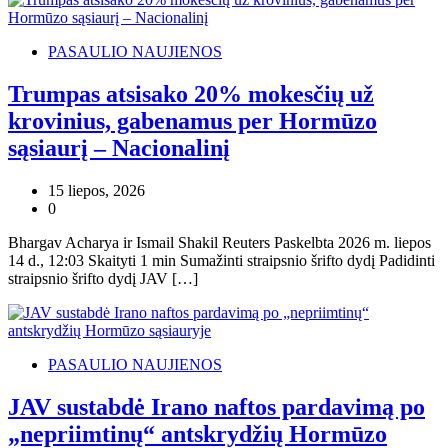
PASAULIO NAUJIENOS
Trumpas atsisako 20% mokesčių už
krovinius, gabenamus per Hormūzo
sąsiaurį – Nacionalinį
15 liepos, 2026
0
Bhargav Acharya ir Ismail Shakil Reuters Paskelbta 2026 m. liepos
14 d., 12:03 Skaityti 1 min Sumažinti straipsnio šrifto dydį Padidinti
straipsnio šrifto dydį JAV […]
PASAULIO NAUJIENOS
JAV sustabdė Irano naftos pardavimą po
„nepriimtinų“ antskrydžių Hormūzo