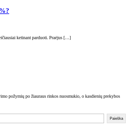
3%?
ičiausiai ketinant parduoti. Praėjus […]
gavimo požymių po žiauraus rinkos nuosmukio, o kasdienių prekybos
Paieška