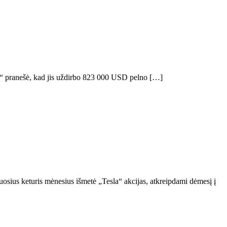
“ pranešė, kad jis uždirbo 823 000 USD pelno […]
uosius keturis mėnesius išmetė „Tesla“ akcijas, atkreipdami dėmesį į