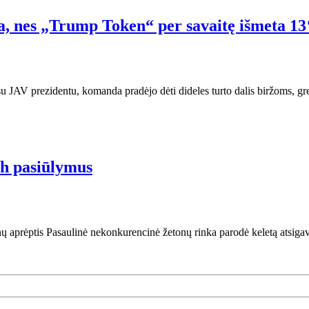
a, nes „Trump Token“ per savaitę išmeta 1
u JAV prezidentu, komanda pradėjo dėti dideles turto dalis biržoms, gre
th pasiūlymus
ienų aprėptis Pasaulinė nekonkurencinė žetonų rinka parodė keletą atsi