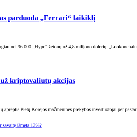
as parduoda „Ferrari“ laikiklį
iau nei 96 000 „Hype“ žetonų už 4,8 milijono dolerių. „Lookonchain
 už kriptovaliutų akcijas
nų aprėptis Pietų Korėjos mažmeninės prekybos investuotojai per pastar