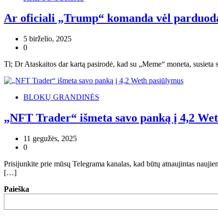
Ar oficiali „Trump“ komanda vėl parduod
5 birželio, 2025
0
Tl; Dr Ataskaitos dar kartą pasirodė, kad su „Meme“ moneta, susieta s
BLOKŲ GRANDINĖS
„NFT Trader“ išmeta savo panką į 4,2 We
11 gegužės, 2025
0
Prisijunkite prie mūsų Telegrama kanalas, kad būtų atnaujintas nauj
[…]
Paieška