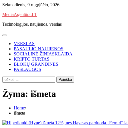
Skip
Sekmadienis, 9 rugpjūčio, 2026
to
MediaAgentūra.LT
content
Technologijos, naujienos, verslas
VERSLAS
PASAULIO NAUJIENOS
SOCIALINĖ ŽINIASKLAIDA
KRIPTO TURTAS
BLOKŲ GRANDINĖS
PASLAUGOS
Ieškoti:
Žyma:
išmeta
Home
išmeta