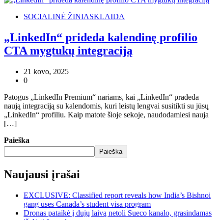
SOCIALINĖ ŽINIASKLAIDA
„LinkedIn“ prideda kalendinę profilio
CTA mygtukų integraciją
21 kovo, 2025
0
Patogus „LinkedIn Premium“ nariams, kai „LinkedIn“ pradeda
naują integraciją su kalendomis, kuri leistų lengvai susitikti su jūsų
„LinkedIn“ profiliu. Kaip matote šioje sekoje, naudodamiesi nauja
[…]
Paieška
Paieška
Naujausi įrašai
EXCLUSIVE: Classified report reveals how India’s Bishnoi
gang uses Canada’s student visa program
Dronas pataikė į dujų laivą netoli Sueco kanalo, grasindamas