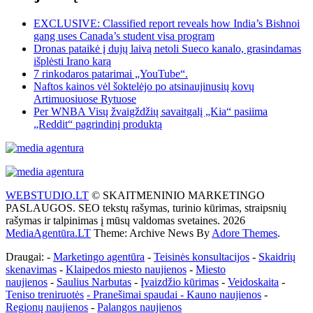
EXCLUSIVE: Classified report reveals how India’s Bishnoi
gang uses Canada’s student visa program
Dronas pataikė į dujų laivą netoli Sueco kanalo, grasindamas
išplėsti Irano karą
7 rinkodaros patarimai „YouTube“.
Naftos kainos vėl šoktelėjo po atsinaujinusių kovų
Artimuosiuose Rytuose
Per WNBA Visų žvaigždžių savaitgalį „Kia“ pasiima
„Reddit“ pagrindinį produktą
WEBSTUDIO.LT
© SKAITMENINIO MARKETINGO
PASLAUGOS. SEO tekstų rašymas, turinio kūrimas, straipsnių
rašymas ir talpinimas į mūsų valdomas svetaines. 2026
MediaAgentūra.LT
Theme: Archive News By
Adore Themes
.
Draugai: -
Marketingo agentūra
-
Teisinės konsultacijos
-
Skaidrių
skenavimas
-
Klaipedos miesto naujienos
-
Miesto
naujienos
-
Saulius Narbutas
-
Įvaizdžio kūrimas
-
Veidoskaita
-
Teniso treniruotės
- Pranešimai spaudai -
Kauno naujienos
-
Regionų naujienos
-
Palangos naujienos