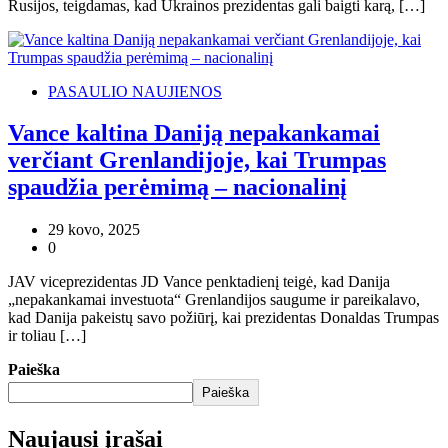
Rusijos, teigdamas, kad Ukrainos prezidentas gali baigti karą, […]
PASAULIO NAUJIENOS
Vance kaltina Daniją nepakankamai
verčiant Grenlandijoje, kai Trumpas
spaudžia perėmimą – nacionalinį
29 kovo, 2025
0
JAV viceprezidentas JD Vance penktadienį teigė, kad Danija
„nepakankamai investuota“ Grenlandijos saugume ir pareikalavo,
kad Danija pakeistų savo požiūrį, kai prezidentas Donaldas Trumpas
ir toliau […]
Paieška
Paieška
Naujausi įrašai