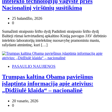
intelekto technologijų vagyste prieš
Nacionalinį viršūnių susitikimą
25 balandžio, 2026
0
Sumažinti straipsnio šrifto dydį Padidinti straipsnio šrifto dydį
Baltieji rūmai ketvirtadienį apkaltino Kiniją pavogus JAV dirbtinio
intelekto laboratorijų intelektinę nuosavybę pramoniniu mastu,
rašydami atmintinę, kuri […]
PASAULIO NAUJIENOS
Trumpas kaltina Obamą paviešinus
įslaptintą informaciją apie ateivius:
„Didžiulė klaida“ – nacionalinė
20 vasario, 2026
0