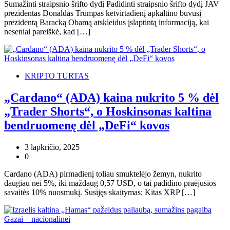
Sumažinti straipsnio šrifto dydį Padidinti straipsnio šrifto dydį JAV
prezidentas Donaldas Trumpas ketvirtadienį apkaltino buvusį
prezidentą Baracką Obamą atskleidus įslaptintą informaciją, kai
neseniai pareiškė, kad […]
KRIPTO TURTAS
„Cardano“ (ADA) kaina nukrito 5 % dėl
„Trader Shorts“, o Hoskinsonas kaltina
bendruomenę dėl „DeFi“ kovos
3 lapkričio, 2025
0
Cardano (ADA) pirmadienį toliau smuktelėjo žemyn, nukrito
daugiau nei 5%, iki maždaug 0,57 USD, o tai padidino praėjusios
savaitės 10% nuosmukį. Susijęs skaitymas: Kitas XRP […]