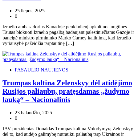
25 liepos, 2025
0
Izraelio ambasadorius Kanadoje penktadienį apkaltino Jungtines
Tautas blokuoti Izraelio pagalbą badaujant palestiniečiams Gazoje ir
paneigė ministro pirmininko Marko Carney kaltinimą, kad Izraelio
vyriausybė pažeidžia tarptautinę […]
PASAULIO NAUJIENOS
Trumpas kaltina Zelenskyy dėl atidėjimo
Rusijos paliaubų, pratęsdamas „žudymo
lauką“ – Nacionalinis
23 balandžio, 2025
0
JAV prezidentas Donaldas Trumpas kaltina Volodymyrą Zelenskyy
dėl to, kad atidėjo galimybę nutraukti paliaubą tarp Ukrainos ir