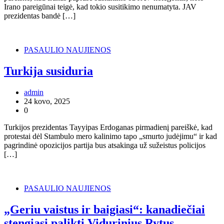
Irano pareigūnai teigė, kad tokio susitikimo nenumatyta. JAV
prezidentas bandė […]
PASAULIO NAUJIENOS
Turkija susiduria
admin
24 kovo, 2025
0
Turkijos prezidentas Tayyipas Erdoganas pirmadienį pareiškė, kad
protestai dėl Stambulo mero kalinimo tapo „smurto judėjimu“ ir kad
pagrindinė opozicijos partija bus atsakinga už sužeistus policijos
[…]
PASAULIO NAUJIENOS
„Geriu vaistus ir baigiasi“: kanadiečiai
stengiasi palikti Vidurinius Rytus