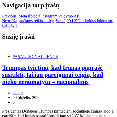
Navigacija tarp įrašų
Previous:
Meta išplečia Instagram valdymo API
Next:
Ką jaučiams reikia susigrąžinti 2,90 USD ir kokius lokius turi
sulaužyti
Susiję įrašai
PASAULIO NAUJIENOS
Trumpas tvirtina, kad Iranas paprašė
susitikti, tačiau pareigūnai teigia, kad
nieko nenumatyta – nacionalinis
admin
29 birželio, 2026
0
Prezidentas Donaldas Trumpas pirmadienį socialinėje žiniasklaidoje
pareiškė, kad Iranas paprašė susitikimo su JAV kolegomis, nors