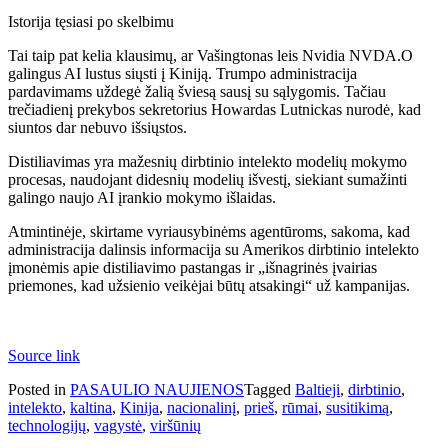
Istorija tęsiasi po skelbimu
Tai taip pat kelia klausimų, ar Vašingtonas leis Nvidia NVDA.O
galingus AI lustus siųsti į Kiniją. Trumpo administracija
pardavimams uždegė žalią šviesą sausį su sąlygomis. Tačiau
trečiadienį prekybos sekretorius Howardas Lutnickas nurodė, kad
siuntos dar nebuvo išsiųstos.
Distiliavimas yra mažesnių dirbtinio intelekto modelių mokymo
procesas, naudojant didesnių modelių išvestį, siekiant sumažinti
galingo naujo AI įrankio mokymo išlaidas.
Atmintinėje, skirtame vyriausybinėms agentūroms, sakoma, kad
administracija dalinsis informacija su Amerikos dirbtinio intelekto
įmonėmis apie distiliavimo pastangas ir „išnagrinės įvairias
priemones, kad užsienio veikėjai būtų atsakingi“ už kampanijas.
Source link
Posted in
PASAULIO NAUJIENOS
Tagged
Baltieji
,
dirbtinio
,
intelekto
,
kaltina
,
Kinija
,
nacionalinį
,
prieš
,
rūmai
,
susitikimą
,
technologijų
,
vagystė
,
viršūnių