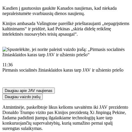
Kasdien į gautuosius gaukite Kanados naujienas, kad niekada
nepraleistumėte svarbiausių dienos naujienų.
Kinijos ambasada Vašingtone pareiškė prieštaraujanti „nepagrįstiems
kaltinimams“ ir pridūrė, kad Pekinas „skiria didelę reikšmę
intelektinės nuosavybės teisių apsaugai“.
11:36
Pirmasis socialinės žiniasklaidos karas tarp JAV ir užsienio priešo
Daugiau apie JAV naujienas
Daugiau vaizdo įrašų
Atmintinėje, paskelbtoje likus kelioms savaitėms iki JAV prezidento
Donaldo Trumpo vizito pas Kinijos prezidentą Xi Jinpingą Pekine,
žadama padidinti įtampą ilgalaikiame technologijų kare tarp
konkuruojančių supervalstybių, kurią sumažino pernai spalį
surengtas sulaikymas.