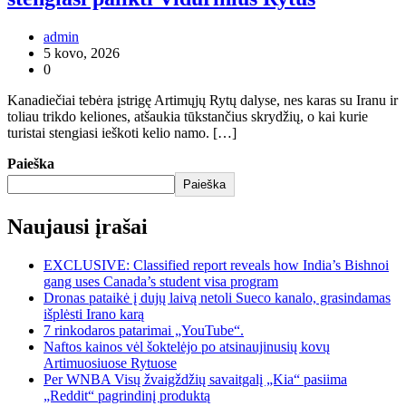
admin
5 kovo, 2026
0
Kanadiečiai tebėra įstrigę Artimųjų Rytų dalyse, nes karas su Iranu ir
toliau trikdo keliones, atšaukia tūkstančius skrydžių, o kai kurie
turistai stengiasi ieškoti kelio namo. […]
Paieška
Paieška
Naujausi įrašai
EXCLUSIVE: Classified report reveals how India’s Bishnoi
gang uses Canada’s student visa program
Dronas pataikė į dujų laivą netoli Sueco kanalo, grasindamas
išplėsti Irano karą
7 rinkodaros patarimai „YouTube“.
Naftos kainos vėl šoktelėjo po atsinaujinusių kovų
Artimuosiuose Rytuose
Per WNBA Visų žvaigždžių savaitgalį „Kia“ pasiima
„Reddit“ pagrindinį produktą