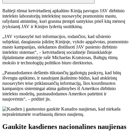
Baltieji rūmai ketvirtadienį apkaltino Kiniją pavogus JAV dirbtinio
intelekto laboratorijų intelektinę nuosavybę pramoniniu mastu,
rašydami atmintinę, kuri grasina įtempti santykius prieš kitą mėnesį
įvyksiantį JAV ir Kinijos lyderių susitikimą.
„JAV vyriausybė turi informacijos, rodančios, kad užsienio
subjektai, daugiausia įsikūrę Kinijoje, vykdo apgalvotas, pramoninio
masto kampanijas, siekdamos distiliuoti JAV pasienio dirbtinio
intelekto sistemas“, – ketvirtadienį socialinėje žiniasklaidoje
išplatintame atmintyje rašė Michaelas Kratsiosas, Baltųjų rūmų
mokslo ir technologijų politikos biuro direktorius.
„Panaudodamos dešimtis tūkstančių įgaliotųjų paskyrų, kad būtų
išvengta aptikimo, ir naudojant įkalinimo būdus, kad atskleistų
nuosavybės teise priklausančią informaciją, šios koordinuotos
kampanijos sistemingai atima galimybes iš Amerikos dirbtinio
intelekto modelių, pasinaudodamos Amerikos patirtimi ir
naujovėmis“, – pridūrė jis.
Gaukite kasdienes nacionalines naujienas