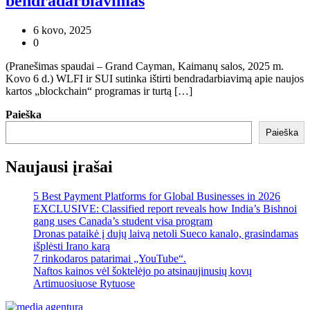
bendradarbiavimas
6 kovo, 2025
0
(Pranešimas spaudai – Grand Cayman, Kaimanų salos, 2025 m.
Kovo 6 d.) WLFI ir SUI sutinka ištirti bendradarbiavimą apie naujos
kartos „blockchain“ programas ir turtą […]
Paieška
Paieška
Naujausi įrašai
5 Best Payment Platforms for Global Businesses in 2026
EXCLUSIVE: Classified report reveals how India’s Bishnoi
gang uses Canada’s student visa program
Dronas pataikė į dujų laivą netoli Sueco kanalo, grasindamas
išplėsti Irano karą
7 rinkodaros patarimai „YouTube“.
Naftos kainos vėl šoktelėjo po atsinaujinusių kovų
Artimuosiuose Rytuose