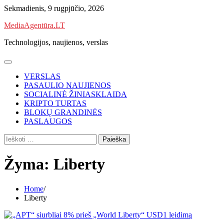
Skip
Sekmadienis, 9 rugpjūčio, 2026
to
MediaAgentūra.LT
content
Technologijos, naujienos, verslas
VERSLAS
PASAULIO NAUJIENOS
SOCIALINĖ ŽINIASKLAIDA
KRIPTO TURTAS
BLOKŲ GRANDINĖS
PASLAUGOS
Ieškoti:
Žyma:
Liberty
Home
Liberty