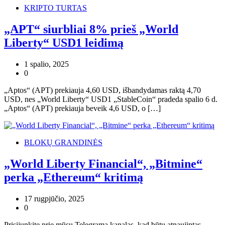
KRIPTO TURTAS
„APT“ siurbliai 8% prieš „World
Liberty“ USD1 leidimą
1 spalio, 2025
0
„Aptos“ (APT) prekiauja 4,60 USD, išbandydamas raktą 4,70
USD, nes „World Liberty“ USD1 „StableCoin“ pradeda spalio 6 d.
„Aptos“ (APT) prekiauja beveik 4,6 USD, o […]
BLOKŲ GRANDINĖS
„World Liberty Financial“, „Bitmine“
perka „Ethereum“ kritimą
17 rugpjūčio, 2025
0
Prisijunkite prie mūsų Telegrama kanalas, kad būtų atnaujintas