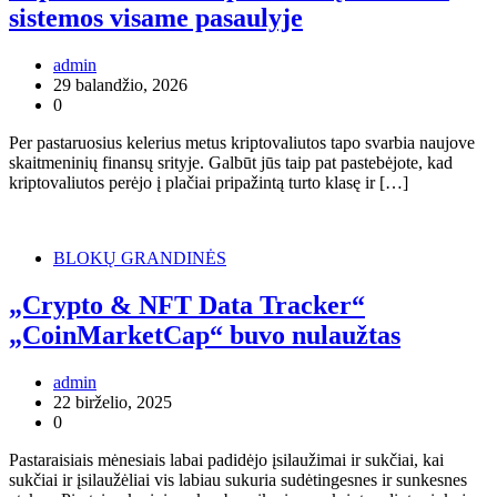
sistemos visame pasaulyje
admin
29 balandžio, 2026
0
Per pastaruosius kelerius metus kriptovaliutos tapo svarbia naujove
skaitmeninių finansų srityje. Galbūt jūs taip pat pastebėjote, kad
kriptovaliutos perėjo į plačiai pripažintą turto klasę ir […]
BLOKŲ GRANDINĖS
„Crypto & NFT Data Tracker“
„CoinMarketCap“ buvo nulaužtas
admin
22 birželio, 2025
0
Pastaraisiais mėnesiais labai padidėjo įsilaužimai ir sukčiai, kai
sukčiai ir įsilaužėliai vis labiau sukuria sudėtingesnes ir sunkesnes