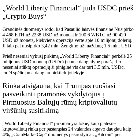
„World Liberty Financial“ juda USDC prieš
„Crypto Buys“
Grandinės duomenys rodo, kad
Pasaulio laisvės finansinė
Nusipirko
4 468 ETH už 2238 USD už monetą ir 100,6 WBTC už 90 420
USD už monetą, kiekviena operacija vertė apie 10 milijonų dolerių.
Ji taip pat nusipirko 3,42 mln. Žengimo už maždaug 1,5 mln. USD.
Prieš neseniai vykusį pirkimą „World Liberty Financial“ perkėlė 25
milijonus USD monetų (USDc) į naują daugialypę parašą. Po
neseniai atliktų operacijų ši piniginė vis dar turi 3,5 mln. USDc,
todėl spėliojama daugiau pirkti dujotiekyje.
Rinka atsigauna, kai Trumpas ruošiasi
pasveikinti pramonės vykdytojus į
Pirmuosius Baltųjų rūmų kriptovaliutų
viršūnių susitikimą
„World Liberty Financial“ pirkimai yra tokie, kaip platesnė
kriptovaliutų rinka per pastarąsias 24 valandas atgavo daugiau kaip
4%,
„CoinMarketCap“ duomenys
pasirodymai. „Bitcoin“ per