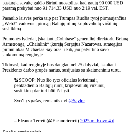
pastarąją savaitę galėjo ištrinti nuostolius, kad gautų 90 000 USD
paramą prekybai nuo 91 714,33 USD nuo 2:19 val. EST.
Pasaulio laisvės perka taip pat
Trumpas
Ruošia rytoj pirmaujančius
„Web3“ vadovus į pirmąjį Baltųjų rūmų kriptovaliutų viršūnių
susitikimą.
Pramonės lyderiai, įskaitant „Coinbase“ generalinį direktorių Brianą
Armstrongą, „Chainlink“ įkūrėją Sergejus Nazarovas, strategijos
pirmininkas Michaelas Sayloras ir kiti, jau patvirtino savo
lankomumą renginyje.
Tikimasi, kad renginyje bus daugiau nei 25 dalyviai, įskaitant
Prezidento darbo grupės narius, susijusius su skaitmeniniu turtu.
🚨SCOOP: Nuo šio ryto oficialūs kvietimai į
penktadienio Baltųjų rūmų kriptovaliutų viršūnių
susitikimą dar turi būti išsiųsti.
Svečių sąrašas, remiantis dvi
@Saylor
.
…
– Eleanor Terrett (@Eleanorterrett)
2025 m. Kovo 4 d