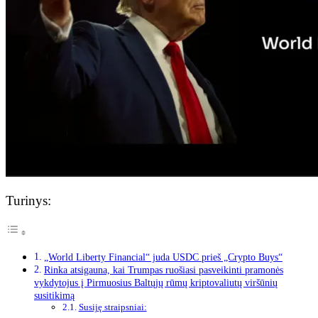
Turinys:
„World Liberty Financial“ juda USDC prieš „Crypto Buys“
Rinka atsigauna, kai Trumpas ruošiasi pasveikinti pramonės
vykdytojus į Pirmuosius Baltųjų rūmų kriptovaliutų viršūnių
susitikimą
Susiję straipsniai: