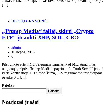
atakas. Piratai nukreipia aukas beveik visuose kriptovaliutų rinkoje,
[…]
BLOKŲ GRANDINĖS
„Trump Media“ failai, skirti „Crypto
ETF“ įtraukti XRP, SOL, CRO
admin
10 liepos, 2025
0
Prisijunkite prie mūsų Telegrama kanalas, kad būtų atnaujintas
naujienų aprėptis „Trump Media“, pagrindinė „Truth Social“ įmonė,
kurią kontroliuoja D.Trumpo šeima, JAV reguliavimo institucijoms
pateikė S-1 […]
Paieška
Paieška
Naujausi įrašai