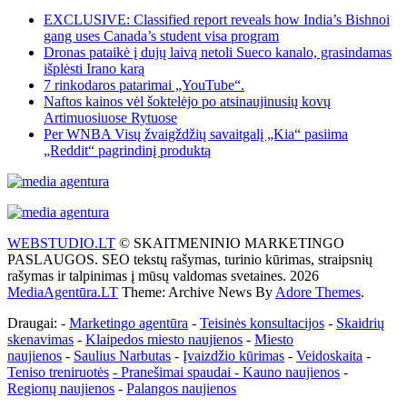
EXCLUSIVE: Classified report reveals how India’s Bishnoi
gang uses Canada’s student visa program
Dronas pataikė į dujų laivą netoli Sueco kanalo, grasindamas
išplėsti Irano karą
7 rinkodaros patarimai „YouTube“.
Naftos kainos vėl šoktelėjo po atsinaujinusių kovų
Artimuosiuose Rytuose
Per WNBA Visų žvaigždžių savaitgalį „Kia“ pasiima
„Reddit“ pagrindinį produktą
WEBSTUDIO.LT
© SKAITMENINIO MARKETINGO
PASLAUGOS. SEO tekstų rašymas, turinio kūrimas, straipsnių
rašymas ir talpinimas į mūsų valdomas svetaines. 2026
MediaAgentūra.LT
Theme: Archive News By
Adore Themes
.
Draugai: -
Marketingo agentūra
-
Teisinės konsultacijos
-
Skaidrių
skenavimas
-
Klaipedos miesto naujienos
-
Miesto
naujienos
-
Saulius Narbutas
-
Įvaizdžio kūrimas
-
Veidoskaita
-
Teniso treniruotės
- Pranešimai spaudai -
Kauno naujienos
-
Regionų naujienos
-
Palangos naujienos