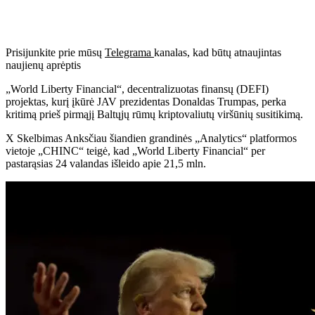
Prisijunkite prie mūsų
Telegrama
kanalas, kad būtų atnaujintas
naujienų aprėptis
„World Liberty Financial“, decentralizuotas finansų (DEFI)
projektas, kurį įkūrė JAV prezidentas Donaldas Trumpas, perka
kritimą prieš pirmąjį Baltųjų rūmų kriptovaliutų viršūnių susitikimą.
X
Skelbimas
Anksčiau šiandien grandinės „Analytics“ platformos
vietoje „CHINC“ teigė, kad „World Liberty Financial“ per
pastarąsias 24 valandas išleido apie 21,5 mln.