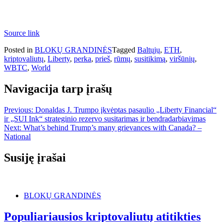
Source link
Posted in
BLOKŲ GRANDINĖS
Tagged
Baltųjų
,
ETH
,
kriptovaliutų
,
Liberty
,
perka
,
prieš
,
rūmų
,
susitikimą
,
viršūnių
,
WBTC
,
World
Navigacija tarp įrašų
Previous:
Donaldas J. Trumpo įkvėptas pasaulio „Liberty Financial“
ir „SUI Ink“ strateginio rezervo susitarimas ir bendradarbiavimas
Next:
What’s behind Trump’s many grievances with Canada? –
National
Susiję įrašai
BLOKŲ GRANDINĖS
Populiariausios kriptovaliutų atitikties