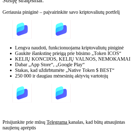
Susiję straipsniai:
Geriausia piniginė – paįvairinkite savo kriptovaliutų portfelį
Lengva naudoti, funkcionuojama kriptovaliutų piniginė
Gaukite išankstinę prieigą prie būsimo „Token ICOS“
KELIŲ KONCIJOS, KELIŲ VALNOS, NEMOKAMAI
Dabar „App Store“, „Google Play“
Stakas, kad uždirbtumėte „Native Token $ BEST“
250 000 ir daugiau mėnesinių aktyvių vartotojų
Prisijunkite prie mūsų
Telegrama
kanalas, kad būtų atnaujintas
naujienų aprėptis