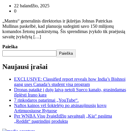
22 balandžio, 2025
0
„Mantra“ generalinis direktorius ir įkūrėjas Johnas Patrickas
Mullinas paskelbė, kad planuoja sudeginti savo 150 milijonų
komandos žetonų paskirstymą. Šis sprendimas įvykdo tik praėjusią
savaitę įvykdytą […]
Paieška
Paieška
Naujausi įrašai
EXCLUSIVE: Classified report reveals how India’s Bishnoi
gang uses Canada’s student visa program
Dronas pataikė į dujų laivą netoli Sueco kanalo, grasindamas
išplėsti Irano karą
7 rinkodaros patarimai „YouTube“.
Naftos kainos vėl šoktelėjo po atsinaujinusių kovų
Artimuosiuose Rytuose
Per WNBA Visų žvaigždžių savaitgalį „Kia“ pasiima
„Reddit“ pagrindinį produktą