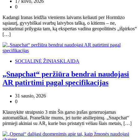
17 kovo, 2026
0
Kadangi Iranas leidžia vieniems laivams keliauti per Hormūzo
sąsiaurį, gyvybiškai svarbų laivybos tašką, o kitiems – ne,
susitarimai prilygsta tam, ką ekspertas vadina geopolitinės „išpirkos“
[…]
SOCIALINĖ ŽINIASKLAIDA
„Snapchat“ peržiūra bendrai naudojasi
AR patirtimi pagal specifikacijas
31 sausio, 2026
0
Klausykite straipsnio 3 min Šis garso įrašas generuojamas
automatiškai. Praneškite mums, jei turite atsiliepimų. „Snapchat“
pirmieji akiniai su AR, kurie bus pristatyti vėliau šiais metais, […]