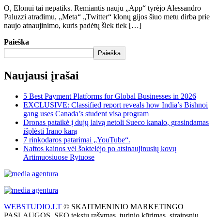
O, Elonui tai nepatiks. Remiantis nauju „App“ tyrėjo Alessandro
Paluzzi atradimu, „Meta“ „Twitter“ klonų gijos šiuo metu dirba prie
naujo atnaujinimo, kuris padėtų šiek tiek […]
Paieška
Paieška
Naujausi įrašai
5 Best Payment Platforms for Global Businesses in 2026
EXCLUSIVE: Classified report reveals how India’s Bishnoi
gang uses Canada’s student visa program
Dronas pataikė į dujų laivą netoli Sueco kanalo, grasindamas
išplėsti Irano karą
7 rinkodaros patarimai „YouTube“.
Naftos kainos vėl šoktelėjo po atsinaujinusių kovų
Artimuosiuose Rytuose
WEBSTUDIO.LT
© SKAITMENINIO MARKETINGO
PASLAUGOS. SEO tekstų rašymas, turinio kūrimas, straipsnių