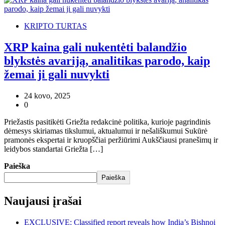
KRIPTO TURTAS
XRP kaina gali nukentėti balandžio
blykstės avariją, analitikas parodo, kaip
žemai ji gali nuvykti
24 kovo, 2025
0
Priežastis pasitikėti Griežta redakcinė politika, kurioje pagrindinis
dėmesys skiriamas tikslumui, aktualumui ir nešališkumui Sukūrė
pramonės ekspertai ir kruopščiai peržiūrimi Aukščiausi pranešimų ir
leidybos standartai Griežta […]
Paieška
Paieška
Naujausi įrašai
EXCLUSIVE: Classified report reveals how India’s Bishnoi