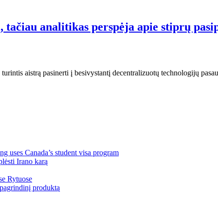
tačiau analitikas perspėja apie stiprų pasip
, turintis aistrą pasinerti į besivystantį decentralizuotų technologijų pa
ng uses Canada’s student visa program
lėsti Irano karą
ose Rytuose
pagrindinį produktą