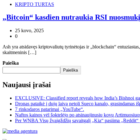
KRIPTO TURTAS
„Bitcoin“ kasdien nutraukia RSI nuosmukį, 
25 kovo, 2025
0
Ash yra atsidavęs kriptovaliutų tyrinėtojas ir „blockchain“ entuziastas
skaitmeninis […]
Paieška
Paieška
Naujausi įrašai
EXCLUSIVE: Classified report reveals how India’s Bishnoi ga
Dronas pataikė į dujų laivą netoli Sueco kanalo, grasindamas išp
7 rinkodaros patarimai „YouTube“.
Naftos kainos vėl šoktelėjo po atsinaujinusių kovų Artimuosiu
Per WNBA Visų žvaigždžių savaitgalį „Kia“ pasiima „Reddit“ 