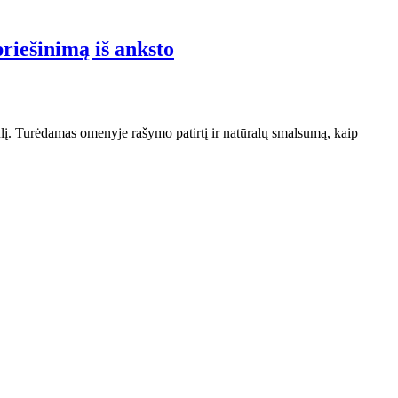
riešinimą iš anksto
saulį. Turėdamas omenyje rašymo patirtį ir natūralų smalsumą, kaip