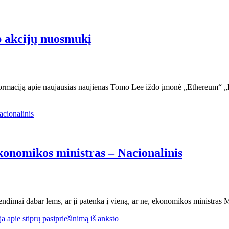
p akcijų nuosmukį
nformaciją apie naujausias naujienas Tomo Lee iždo įmonė „Ethereum“ 
ekonomikos ministras – Nacionalinis
endimai dabar lems, ar ji patenka į vieną, ar ne, ekonomikos ministra