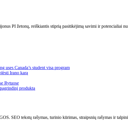
ijonus PI žetonų, reiškiantis stiprią pasitikėjimą savimi ir potencialiai
ng uses Canada’s student visa program
lėsti Irano karą
ose Rytuose
pagrindinį produktą
kstų rašymas, turinio kūrimas, straipsnių rašymas ir talpinima