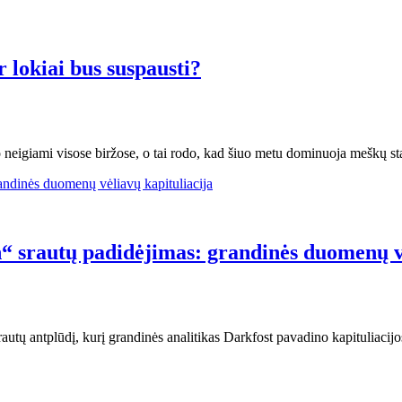
 lokiai bus suspausti?
neigiami visose biržose, o tai rodo, kad šiuo metu dominuoja meškų st
“ srautų padidėjimas: grandinės duomenų vė
utų antplūdį, kurį grandinės analitikas Darkfost pavadino kapituliacijos