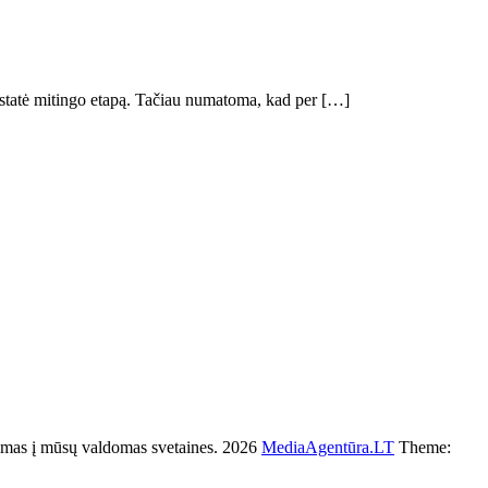
 nustatė mitingo etapą. Tačiau numatoma, kad per […]
s į mūsų valdomas svetaines. 2026
MediaAgentūra.LT
Theme: