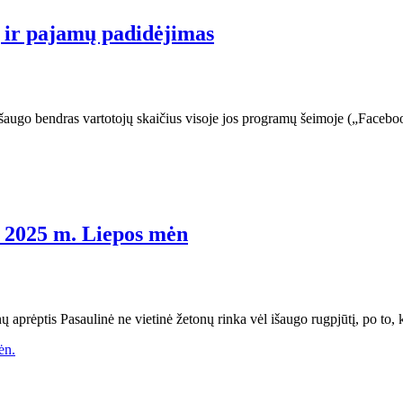
ų ir pajamų padidėjimas
 išaugo bendras vartotojų skaičius visoje jos programų šeimoje („Face
 2025 m. Liepos mėn
ų aprėptis Pasaulinė ne vietinė žetonų rinka vėl išaugo rugpjūtį, po to,