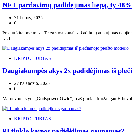
NFT pardavimų padidėjimas liepą, ty 48% 
31 liepos, 2025
0
Prisijunkite prie mūsų Telegrama kanalas, kad būtų atnaujintas nauji
[…]
KRIPTO TURTAS
Daugiakampės akys 2x padidėjimas iš pleč
27 balandžio, 2025
0
Mano vardas yra „Godspower Owie“, o aš gimiau ir užaugau Edo valstij
KRIPTO TURTAS
PI tinklo kainos padidėjimas gaunamas?