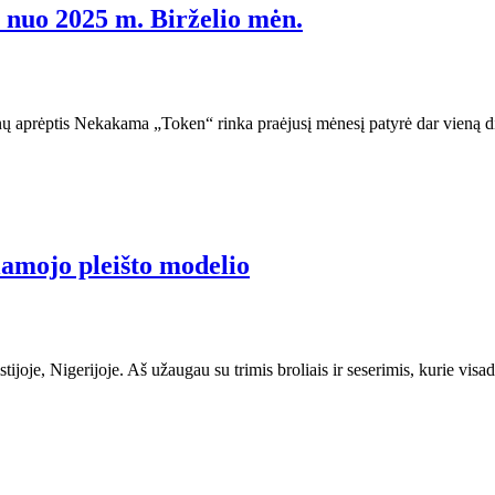
nuo 2025 m. Birželio mėn.
enų aprėptis Nekakama „Token“ rinka praėjusį mėnesį patyrė dar vieną 
iamojo pleišto modelio
oje, Nigerijoje. Aš užaugau su trimis broliais ir seserimis, kurie vis