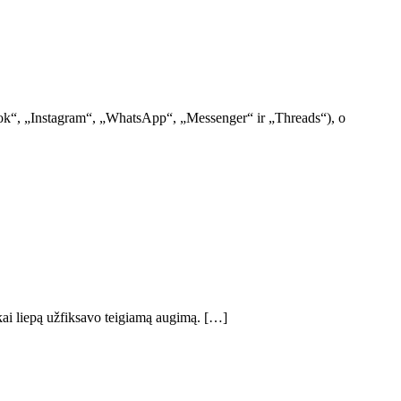
book“, „Instagram“, „WhatsApp“, „Messenger“ ir „Threads“), o
 kai liepą užfiksavo teigiamą augimą. […]