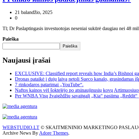
21 balandžio, 2025
0
Tl; Dr Paslaptingasis investuotojas neseniai sukūrė daugiau nei 48 mil
Paieška
Paieška
Naujausi įrašai
EXCLUSIVE: Classified report reveals how India’s Bishnoi ga
Dronas pataikė į dujų laivą netoli Sueco kanalo, grasindamas išp
7 rinkodaros patarimai „YouTube“.
Naftos kainos vėl šoktelėjo po atsinaujinusių kovų Artimuosiu
Per WNBA Visų žvaigždžių savaitgalį „Kia“ pasiima „Reddit“ 
WEBSTUDIO.LT
© SKAITMENINIO MARKETINGO PASLAUGOS. SEO te
Archive News By
Adore Themes
.