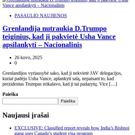
PASAULIO NAUJIENOS
Grenlandija nutraukia D.Trumpo
teiginius, kad ji pakvietė Usha Vance
apsilankyti – Nacionalinis
26 kovo, 2025
0
Grenlandijos vyriausybė sako, kad ji nekvietė JAV delegacijos,
kuriai padėjo Usha Vance, aplankyti salą, nepaisant to, kad
prezidentas Trumpas reikalavo, kad ji tai padarytų. Vice […]
Paieška
Paieška
Naujausi įrašai
EXCLUSIVE: Classified report reveals how India’s Bishnoi
gang uses Canada’s student visa program