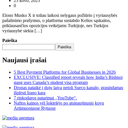
23 kovo, 2025
0
Elono Musko X ir toliau laikosi nelygaus požiūrio į vyriausybės
pašalinimo prašymus, o platforma sustabdo Kelios sąskaitos,
priklausančios opozicijos veikėjams Turkijoje, nes Turkijos
vyriausybė siekia […]
Paieška
Paieška
Naujausi įrašai
5 Best Payment Platforms for Global Businesses in 2026
EXCLUSIVE: Classified report reveals how India’s Bishnoi
gang uses Canada’s student visa program
Dronas pataikė į dujų laivą netoli Sueco kanalo, grasindamas
išplėsti Irano karą
7 rinkodaros patarimai „YouTube“.
Naftos kainos vėl šoktelėjo po atsinaujinusių kovų
Artimuosiuose Rytuose