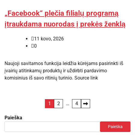
„Facebook“ plečia filialų programą
įtraukdama nuorodas į prekės ženklą
11 kovo, 2026
0
Naujoji savitarnos funkcija leidžia kūrėjams pasirinkti iš
įvairių atitinkamų produktų ir uždirbti pardavimo
komisinius iš savo ritinių turinio. Source link
Posts
1
2
…
4
pagination
Paieška
Paieška