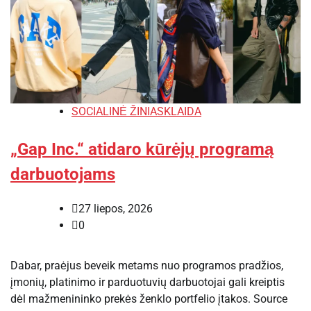
SOCIALINĖ ŽINIASKLAIDA
„Gap Inc.“ atidaro kūrėjų programą
darbuotojams
27 liepos, 2026
0
Dabar, praėjus beveik metams nuo programos pradžios,
įmonių, platinimo ir parduotuvių darbuotojai gali kreiptis
dėl mažmenininko prekės ženklo portfelio įtakos. Source