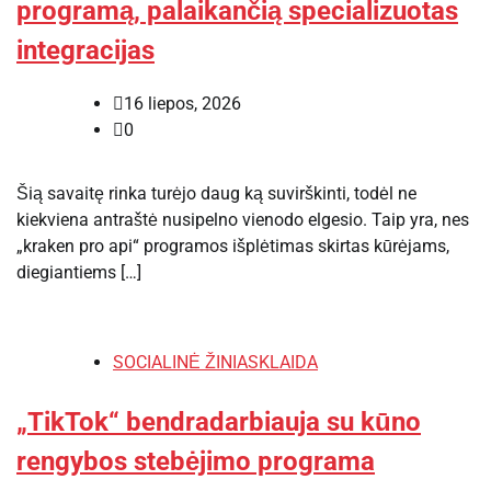
programą, palaikančią specializuotas
integracijas
16 liepos, 2026
0
Šią savaitę rinka turėjo daug ką suvirškinti, todėl ne
kiekviena antraštė nusipelno vienodo elgesio. Taip yra, nes
„kraken pro api“ programos išplėtimas skirtas kūrėjams,
diegiantiems […]
SOCIALINĖ ŽINIASKLAIDA
„TikTok“ bendradarbiauja su kūno
rengybos stebėjimo programa