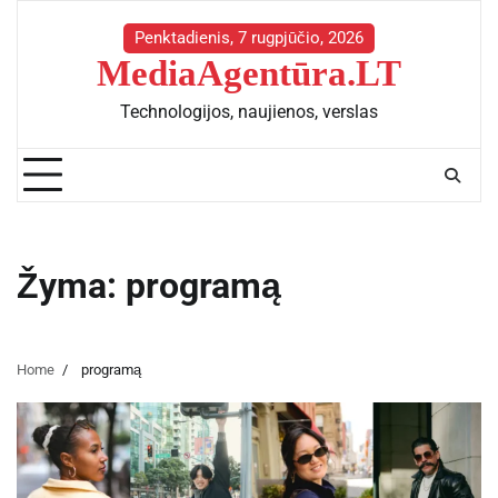
Skip
to
Penktadienis, 7 rugpjūčio, 2026
MediaAgentūra.LT
content
Technologijos, naujienos, verslas
Žyma:
programą
Home
programą