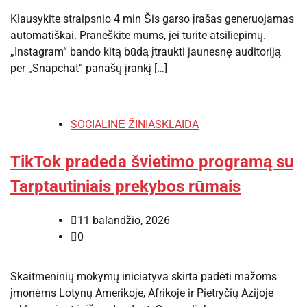
Klausykite straipsnio 4 min Šis garso įrašas generuojamas
automatiškai. Praneškite mums, jei turite atsiliepimų.
„Instagram“ bando kitą būdą įtraukti jaunesnę auditoriją
per „Snapchat“ panašų įrankį […]
SOCIALINĖ ŽINIASKLAIDA
TikTok pradeda švietimo programą su
Tarptautiniais prekybos rūmais
11 balandžio, 2026
0
Skaitmeninių mokymų iniciatyva skirta padėti mažoms
įmonėms Lotynų Amerikoje, Afrikoje ir Pietryčių Azijoje