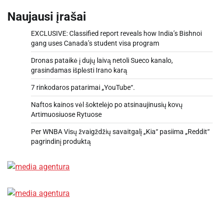
Naujausi įrašai
EXCLUSIVE: Classified report reveals how India’s Bishnoi
gang uses Canada’s student visa program
Dronas pataikė į dujų laivą netoli Sueco kanalo,
grasindamas išplėsti Irano karą
7 rinkodaros patarimai „YouTube“.
Naftos kainos vėl šoktelėjo po atsinaujinusių kovų
Artimuosiuose Rytuose
Per WNBA Visų žvaigždžių savaitgalį „Kia“ pasiima „Reddit“
pagrindinį produktą