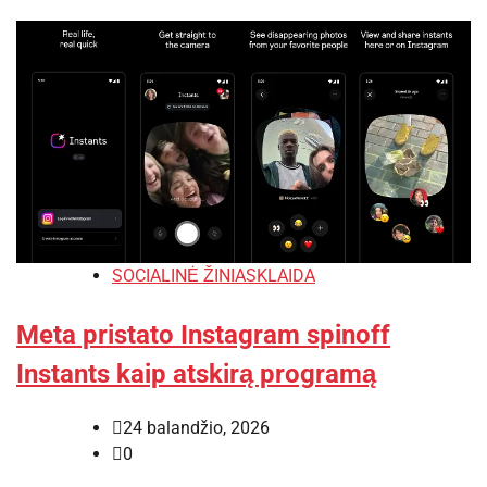
SOCIALINĖ ŽINIASKLAIDA
Meta pristato Instagram spinoff
Instants kaip atskirą programą
24 balandžio, 2026
0