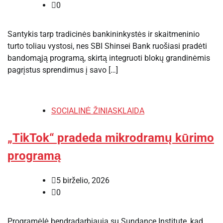
0
Santykis tarp tradicinės bankininkystės ir skaitmeninio
turto toliau vystosi, nes SBI Shinsei Bank ruošiasi pradėti
bandomąją programą, skirtą integruoti blokų grandinėmis
pagrįstus sprendimus į savo […]
SOCIALINĖ ŽINIASKLAIDA
„TikTok“ pradeda mikrodramų kūrimo
programą
5 birželio, 2026
0
Programėlė bendradarbiauja su Sundance Institute, kad