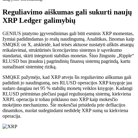
Reguliavimo aiškumas gali sukurti naujų
XRP Ledger galimybių
GENIUS įstatymo įgyvendinimas gali būti esminis XRP momentas,
žymiai padidindamas jo realų naudingumą. Analitikas, žinomas kaip
SMQKE on X, atskleidė, kad teisės aktuose nustatyti aiškūs atsargų
reikalavimai, struktūrinės licencijavimo sistemos ir sąveikumo
standartai, skirti integruoti stabilias monetas. Šiuo žingsniu „Ripple“
RLUSD bus įtraukta į pagrindinių finansų sistemų pagrindą, kartu
sumažinant sisteminę riziką.
SMQKE pažymėjo, kad XRP atveju šis reguliavimo aiškumas gali
padidinti jo naudingumą, nes RLUSD operacijos XRP knygoje jau
sudaro daugiau nei 95 % stabilių monetų veiklos knygoje. Kadangi
RLUSD priėmimas plečiasi pagal reguliuojamą sistemą, kiekviena
XRPL operacija ir toliau priklauso nuo XRP kaip mokesčio
mokėjimo mechanizmo. Šie mokesčiai prisideda prie defliacijos
dinamikos, nuolat sudegindami nedidelę XRP sumą su kiekviena
operacija.