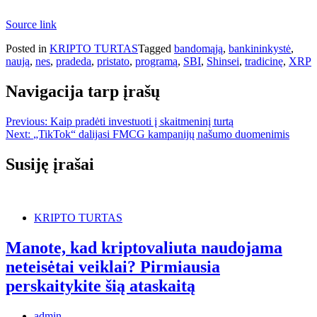
Source link
Posted in
KRIPTO TURTAS
Tagged
bandomąją
,
bankininkystė
,
naują
,
nes
,
pradeda
,
pristato
,
programą
,
SBI
,
Shinsei
,
tradicinę
,
XRP
Navigacija tarp įrašų
Previous:
Kaip pradėti investuoti į skaitmeninį turtą
Next:
„TikTok“ dalijasi FMCG kampanijų našumo duomenimis
Susiję įrašai
KRIPTO TURTAS
Manote, kad kriptovaliuta naudojama
neteisėtai veiklai? Pirmiausia
perskaitykite šią ataskaitą
admin