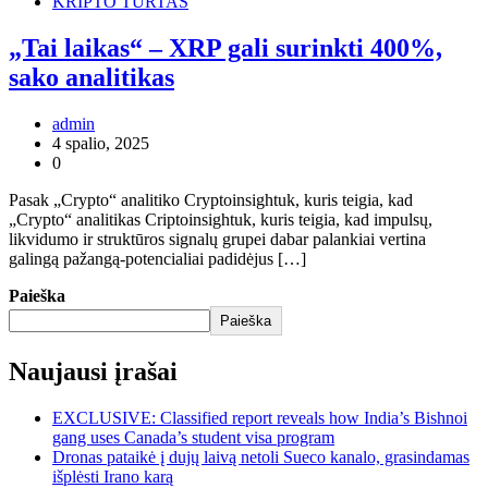
KRIPTO TURTAS
„Tai laikas“ – XRP gali surinkti 400%,
sako analitikas
admin
4 spalio, 2025
0
Pasak „Crypto“ analitiko Cryptoinsightuk, kuris teigia, kad
„Crypto“ analitikas Criptoinsightuk, kuris teigia, kad impulsų,
likvidumo ir struktūros signalų grupei dabar palankiai vertina
galingą pažangą-potencialiai padidėjus […]
Paieška
Paieška
Naujausi įrašai
EXCLUSIVE: Classified report reveals how India’s Bishnoi
gang uses Canada’s student visa program
Dronas pataikė į dujų laivą netoli Sueco kanalo, grasindamas
išplėsti Irano karą