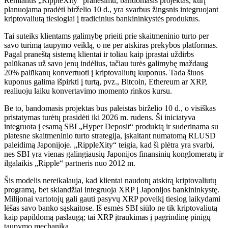
Remiantis „RippleXity“ pranešimu, bandomasis projektas, kurį
planuojama pradėti birželio 10 d., yra svarbus žingsnis integruojant
kriptovaliutą tiesiogiai į tradicinius bankininkystės produktus.
Tai suteiks klientams galimybę prieiti prie skaitmeninio turto per
savo turimą taupymo veiklą, o ne per atskiras prekybos platformas.
Pagal praneštą sistemą klientai ir toliau kaip įprastai uždirbs
palūkanas už savo jenų indėlius, tačiau turės galimybę maždaug
20% ​​palūkanų konvertuoti į kriptovaliutų kuponus. Tada šiuos
kuponus galima išpirkti į turtą, pvz., Bitcoin, Ethereum ar XRP,
realiuoju laiku konvertavimo momento rinkos kursu.
Be to, bandomasis projektas bus paleistas birželio 10 d., o visiškas
pristatymas turėtų prasidėti iki 2026 m. rudens. Ši iniciatyva
integruota į esamą SBI „Hyper Deposit“ produktą ir suderinama su
platesne skaitmeninio turto strategija, įskaitant numatomą RLUSD
paleidimą Japonijoje. „RippleXity“ teigia, kad ši plėtra yra svarbi,
nes SBI yra vienas galingiausių Japonijos finansinių konglomeratų ir
ilgalaikis „Ripple“ partneris nuo 2012 m.
Šis modelis nereikalauja, kad klientai naudotų atskirą kriptovaliutų
programą, bet sklandžiai integruoja XRP į Japonijos bankininkystę.
Milijonai vartotojų gali gauti pasyvų XRP poveikį tiesiog laikydami
lėšas savo banko sąskaitose. Iš esmės SBI siūlo ne tik kriptovaliutą
kaip papildomą paslaugą; tai XRP įtraukimas į pagrindinę pinigų
taupymo mechaniką.