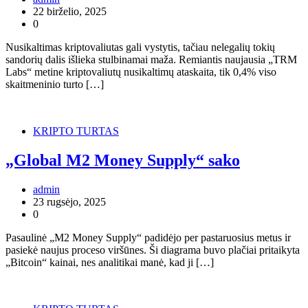
22 birželio, 2025
0
Nusikaltimas kriptovaliutas gali vystytis, tačiau nelegalių tokių
sandorių dalis išlieka stulbinamai maža. Remiantis naujausia „TRM
Labs“ metine kriptovaliutų nusikaltimų ataskaita, tik 0,4% viso
skaitmeninio turto […]
KRIPTO TURTAS
„Global M2 Money Supply“ sako
admin
23 rugsėjo, 2025
0
Pasaulinė „M2 Money Supply“ padidėjo per pastaruosius metus ir
pasiekė naujus proceso viršūnes. Ši diagrama buvo plačiai pritaikyta
„Bitcoin“ kainai, nes analitikai manė, kad ji […]