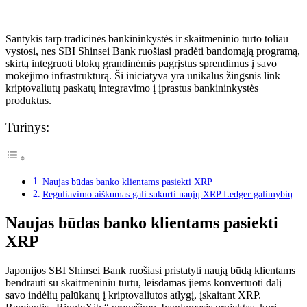
Santykis tarp tradicinės bankininkystės ir skaitmeninio turto toliau
vystosi, nes SBI Shinsei Bank ruošiasi pradėti bandomąją programą,
skirtą integruoti blokų grandinėmis pagrįstus sprendimus į savo
mokėjimo infrastruktūrą. Ši iniciatyva yra unikalus žingsnis link
kriptovaliutų paskatų integravimo į įprastus bankininkystės
produktus.
Turinys:
Naujas būdas banko klientams pasiekti XRP
Reguliavimo aiškumas gali sukurti naujų XRP Ledger galimybių
Naujas būdas banko klientams pasiekti
XRP
Japonijos SBI Shinsei Bank ruošiasi pristatyti naują būdą klientams
bendrauti su skaitmeniniu turtu, leisdamas jiems konvertuoti dalį
savo indėlių palūkanų į kriptovaliutos atlygį, įskaitant XRP.