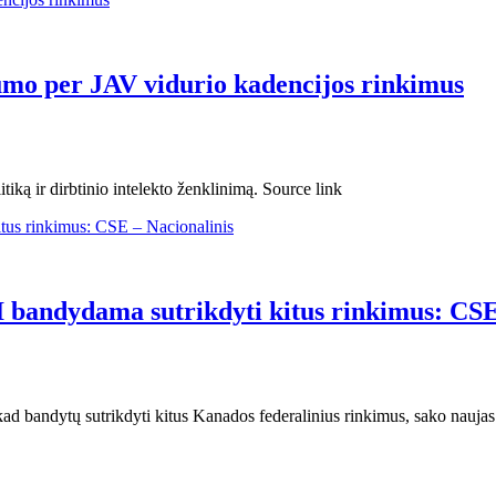
gumo per JAV vidurio kadencijos rinkimus
ką ir dirbtinio intelekto ženklinimą. Source link
AI bandydama sutrikdyti kitus rinkimus: CSE
a, kad bandytų sutrikdyti kitus Kanados federalinius rinkimus, sako nau