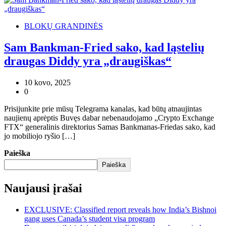
BLOKŲ GRANDINĖS
Sam Bankman-Fried sako, kad ląstelių
draugas Diddy yra „draugiškas“
10 kovo, 2025
0
Prisijunkite prie mūsų Telegrama kanalas, kad būtų atnaujintas
naujienų aprėptis Buvęs dabar nebenaudojamo „Crypto Exchange
FTX“ generalinis direktorius Samas Bankmanas-Friedas sako, kad
jo mobiliojo ryšio […]
Paieška
Paieška
Naujausi įrašai
EXCLUSIVE: Classified report reveals how India’s Bishnoi
gang uses Canada’s student visa program