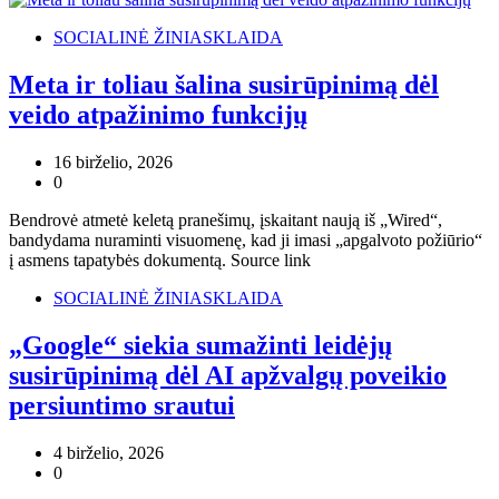
SOCIALINĖ ŽINIASKLAIDA
Meta ir toliau šalina susirūpinimą dėl
veido atpažinimo funkcijų
16 birželio, 2026
0
Bendrovė atmetė keletą pranešimų, įskaitant naują iš „Wired“,
bandydama nuraminti visuomenę, kad ji imasi „apgalvoto požiūrio“
į asmens tapatybės dokumentą. Source link
SOCIALINĖ ŽINIASKLAIDA
„Google“ siekia sumažinti leidėjų
susirūpinimą dėl AI apžvalgų poveikio
persiuntimo srautui
4 birželio, 2026
0