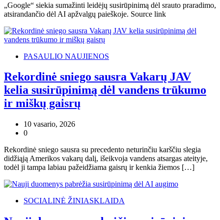
„Google“ siekia sumažinti leidėjų susirūpinimą dėl srauto praradimo,
atsirandančio dėl AI apžvalgų paieškoje. Source link
PASAULIO NAUJIENOS
Rekordinė sniego sausra Vakarų JAV
kelia susirūpinimą dėl vandens trūkumo
ir miškų gaisrų
10 vasario, 2026
0
Rekordinė sniego sausra su precedento neturinčiu karščiu slegia
didžiąją Amerikos vakarų dalį, išeikvoja vandens atsargas ateityje,
todėl ji tampa labiau pažeidžiama gaisrų ir kenkia žiemos […]
SOCIALINĖ ŽINIASKLAIDA