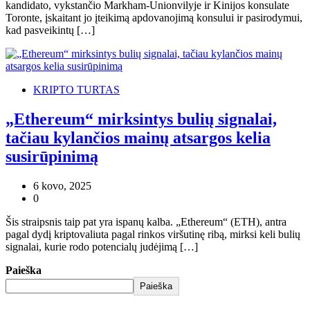
kandidato, vykstančio Markham-Unionvilyje ir Kinijos konsulate
Toronte, įskaitant jo įteikimą apdovanojimą konsului ir pasirodymui,
kad pasveikintų […]
KRIPTO TURTAS
„Ethereum“ mirksintys bulių signalai,
tačiau kylančios mainų atsargos kelia
susirūpinimą
6 kovo, 2025
0
Šis straipsnis taip pat yra ispanų kalba. „Ethereum“ (ETH), antra
pagal dydį kriptovaliuta pagal rinkos viršutinę ribą, mirksi keli bulių
signalai, kurie rodo potencialų judėjimą […]
Paieška
Paieška