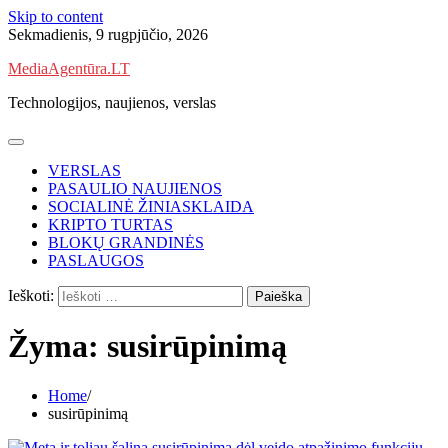
Skip to content
Sekmadienis, 9 rugpjūčio, 2026
MediaAgentūra.LT
Technologijos, naujienos, verslas
VERSLAS
PASAULIO NAUJIENOS
SOCIALINĖ ŽINIASKLAIDA
KRIPTO TURTAS
BLOKŲ GRANDINĖS
PASLAUGOS
Ieškoti:
Žyma:
susirūpinimą
Home
susirūpinimą