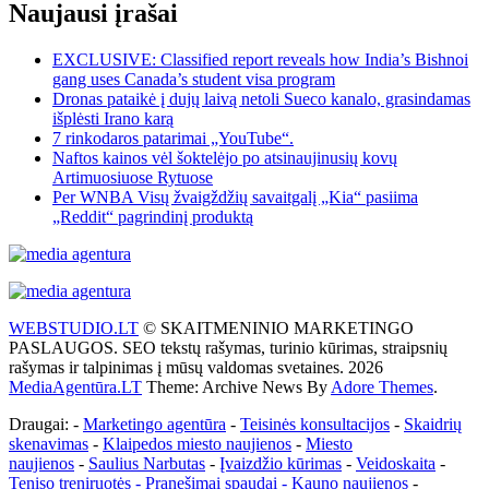
Naujausi įrašai
EXCLUSIVE: Classified report reveals how India’s Bishnoi
gang uses Canada’s student visa program
Dronas pataikė į dujų laivą netoli Sueco kanalo, grasindamas
išplėsti Irano karą
7 rinkodaros patarimai „YouTube“.
Naftos kainos vėl šoktelėjo po atsinaujinusių kovų
Artimuosiuose Rytuose
Per WNBA Visų žvaigždžių savaitgalį „Kia“ pasiima
„Reddit“ pagrindinį produktą
WEBSTUDIO.LT
© SKAITMENINIO MARKETINGO
PASLAUGOS. SEO tekstų rašymas, turinio kūrimas, straipsnių
rašymas ir talpinimas į mūsų valdomas svetaines. 2026
MediaAgentūra.LT
Theme: Archive News By
Adore Themes
.
Draugai: -
Marketingo agentūra
-
Teisinės konsultacijos
-
Skaidrių
skenavimas
-
Klaipedos miesto naujienos
-
Miesto
naujienos
-
Saulius Narbutas
-
Įvaizdžio kūrimas
-
Veidoskaita
-
Teniso treniruotės
- Pranešimai spaudai -
Kauno naujienos
-