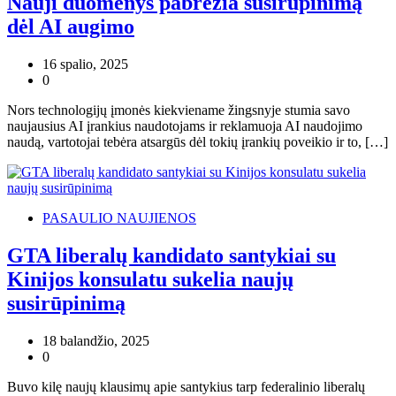
Nauji duomenys pabrėžia susirūpinimą
dėl AI augimo
16 spalio, 2025
0
Nors technologijų įmonės kiekviename žingsnyje stumia savo
naujausius AI įrankius naudotojams ir reklamuoja AI naudojimo
naudą, vartotojai tebėra atsargūs dėl tokių įrankių poveikio ir to, […]
PASAULIO NAUJIENOS
GTA liberalų kandidato santykiai su
Kinijos konsulatu sukelia naujų
susirūpinimą
18 balandžio, 2025
0
Buvo kilę naujų klausimų apie santykius tarp federalinio liberalų