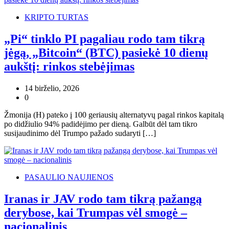
KRIPTO TURTAS
„Pi“ tinklo PI pagaliau rodo tam tikrą
jėgą, „Bitcoin“ (BTC) pasiekė 10 dienų
aukštį: rinkos stebėjimas
14 birželio, 2026
0
Žmonija (H) pateko į 100 geriausių alternatyvų pagal rinkos kapitalą
po didžiulio 94% padidėjimo per dieną. Galbūt dėl ​​tam tikro
susijaudinimo dėl Trumpo pažado sudaryti […]
PASAULIO NAUJIENOS
Iranas ir JAV rodo tam tikrą pažangą
derybose, kai Trumpas vėl smogė –
nacionalinis