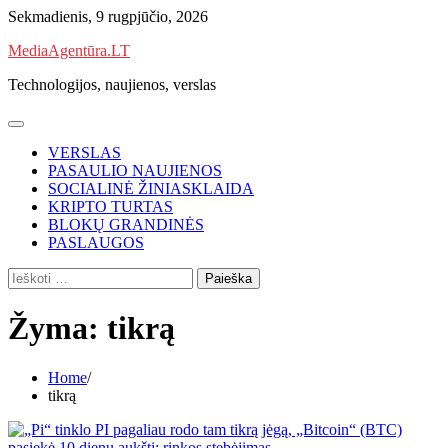
Skip
Sekmadienis, 9 rugpjūčio, 2026
to
MediaAgentūra.LT
content
Technologijos, naujienos, verslas
VERSLAS
PASAULIO NAUJIENOS
SOCIALINĖ ŽINIASKLAIDA
KRIPTO TURTAS
BLOKŲ GRANDINĖS
PASLAUGOS
Ieškoti:
Žyma:
tikrą
Home
tikrą