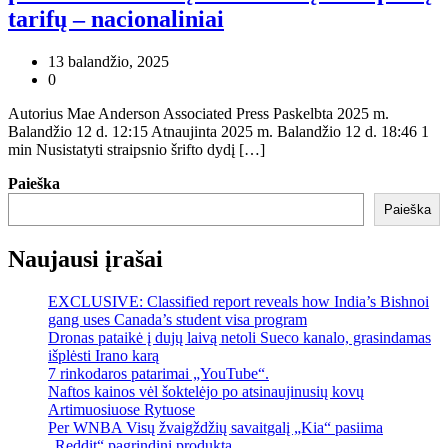
tarifų – nacionaliniai
13 balandžio, 2025
0
Autorius Mae Anderson Associated Press Paskelbta 2025 m.
Balandžio 12 d. 12:15 Atnaujinta 2025 m. Balandžio 12 d. 18:46 1
min Nusistatyti straipsnio šrifto dydį […]
Paieška
Paieška
Naujausi įrašai
EXCLUSIVE: Classified report reveals how India’s Bishnoi
gang uses Canada’s student visa program
Dronas pataikė į dujų laivą netoli Sueco kanalo, grasindamas
išplėsti Irano karą
7 rinkodaros patarimai „YouTube“.
Naftos kainos vėl šoktelėjo po atsinaujinusių kovų
Artimuosiuose Rytuose
Per WNBA Visų žvaigždžių savaitgalį „Kia“ pasiima
„Reddit“ pagrindinį produktą