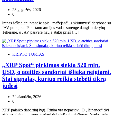
23 gegužės, 2026
0
Iranas šeštadienį pranešė apie „mažėjančius skirtumus“ derybose su
JAV po to, kai Pakistano armijos vadas surengė daugiau derybų
Teherane, o JAV pasvėrė naują atakų prieš […]
KRIPTO TURTAS
„XRP Spot“ pirkimas siekia 520 mln.
USD, o ateities sandoriai išlieka neigiami.
Štai signalas, kuriuo reikia stebėti tikrą
judesį
7 balandžio, 2026
0
XRP palaiko dabartinį lygį. Rinka yra nepastovi. O „Binance“ dvi
atskiros dalyvių grupės padarė dvi visiškai priešingas išvadas apie