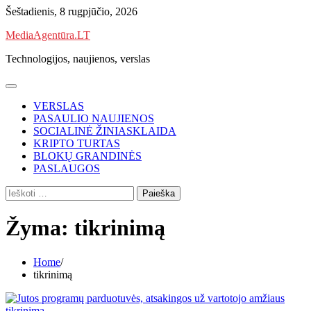
Skip
Šeštadienis, 8 rugpjūčio, 2026
to
MediaAgentūra.LT
content
Technologijos, naujienos, verslas
VERSLAS
PASAULIO NAUJIENOS
SOCIALINĖ ŽINIASKLAIDA
KRIPTO TURTAS
BLOKŲ GRANDINĖS
PASLAUGOS
Ieškoti:
Žyma:
tikrinimą
Home
tikrinimą