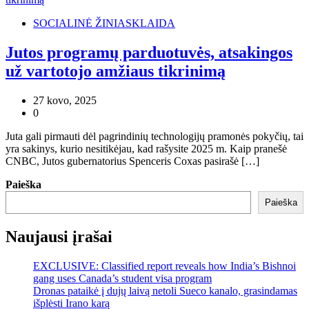
SOCIALINĖ ŽINIASKLAIDA
Jutos programų parduotuvės, atsakingos
už vartotojo amžiaus tikrinimą
27 kovo, 2025
0
Juta gali pirmauti dėl pagrindinių technologijų pramonės pokyčių, tai
yra sakinys, kurio nesitikėjau, kad rašysite 2025 m. Kaip pranešė
CNBC, Jutos gubernatorius Spenceris Coxas pasirašė […]
Paieška
Paieška
Naujausi įrašai
EXCLUSIVE: Classified report reveals how India’s Bishnoi
gang uses Canada’s student visa program
Dronas pataikė į dujų laivą netoli Sueco kanalo, grasindamas
išplėsti Irano karą