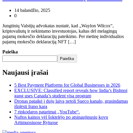
14 balandžio, 2025
0
Jungtinių Valstijų advokatas nustatė, kad „Waylon Wilcox“,
kriptovaliutų ir nekintamo investuotojas, kaltas dėl melagingų
pajamų mokesčio deklaracijų pateikimo. Per metinę individualios
pajamų mokesčio deklaraciją NFT […]
Paieška
Paieška
Naujausi įrašai
5 Best Payment Platforms for Global Businesses in 2026
EXCLUSIVE: Classified report reveals how India’s Bishnoi
gang uses Canada’s student visa program
Dronas pataikė į dujų laivą netoli Sueco kanalo, grasindamas
išplėsti Irano karą
7 rinkodaros patarimai „YouTube“.
Naftos kainos vėl šoktelėjo po atsinaujinusių kovų
Artimuosiuose Rytuose