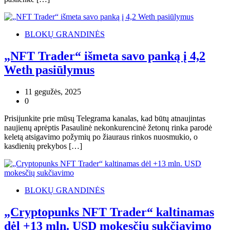
BLOKŲ GRANDINĖS
„NFT Trader“ išmeta savo panką į 4,2
Weth pasiūlymus
11 gegužės, 2025
0
Prisijunkite prie mūsų Telegrama kanalas, kad būtų atnaujintas
naujienų aprėptis Pasaulinė nekonkurencinė žetonų rinka parodė
keletą atsigavimo požymių po žiauraus rinkos nuosmukio, o
kasdienių prekybos […]
BLOKŲ GRANDINĖS
„Cryptopunks NFT Trader“ kaltinamas
dėl +13 mln. USD mokesčių sukčiavimo