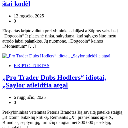
štai kodėl
12 rugsėjo, 2025
0
Ekspertas kriptovaliutų prekybininkas dalijasi a Stiprus vaizdas į
„Dogecoin“ Ir platesnė rinka, sakydama, kad sąlygos šiuo metu
atrodo labai palankios. Jų nuomone, „Dogecoin“ kainos
„Momentum“ […]
KRIPTO TURTAS
„Pro Trader Dubs Hodlers“ idiotai,
„Saylor atleidžia atgal
6 rugpjūčio, 2025
0
Prekybininkas veteranas Peteris Brandtas šią savaitę pateikė staigią
„Bitcoin“ laikiklių kritiką. Remiantis „X“ pranešimais apie X,
Brandtas, septyniųjų, turinčių daugiau nei 800 000 pasekėjų,
pasilenkė […]