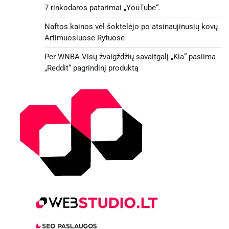
7 rinkodaros patarimai „YouTube“.
Naftos kainos vėl šoktelėjo po atsinaujinusių kovų
Artimuosiuose Rytuose
Per WNBA Visų žvaigždžių savaitgalį „Kia“ pasiima
„Reddit“ pagrindinį produktą