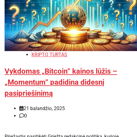
KRIPTO TURTAS
Vykdomas „Bitcoin“ kainos lūžis –
„Momentum“ padidina didesnį
pasipriešinimą
21 balandžio, 2025
0
Priežastis pasitikėti Griežta redakcinė politika, kurioje