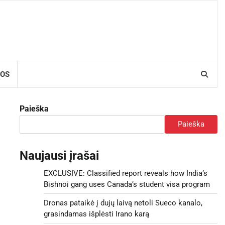
GOS
Paieška
Paieška
Naujausi įrašai
EXCLUSIVE: Classified report reveals how India’s
Bishnoi gang uses Canada’s student visa program
Dronas pataikė į dujų laivą netoli Sueco kanalo,
grasindamas išplėsti Irano karą