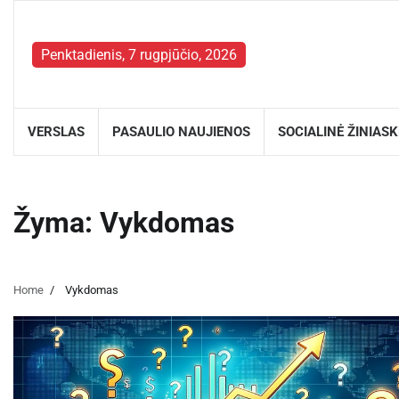
Skip
to
content
Penktadienis, 7 rugpjūčio, 2026
VERSLAS
PASAULIO NAUJIENOS
SOCIALINĖ ŽINIAS
Žyma:
Vykdomas
Home
Vykdomas