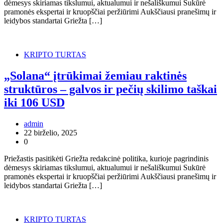
dėmesys skiriamas tikslumui, aktualumui ir nešališkumui Sukūrė
pramonės ekspertai ir kruopščiai peržiūrimi Aukščiausi pranešimų ir
leidybos standartai Griežta […]
KRIPTO TURTAS
„Solana“ įtrūkimai žemiau raktinės
struktūros – galvos ir pečių skilimo taškai
iki 106 USD
admin
22 birželio, 2025
0
Priežastis pasitikėti Griežta redakcinė politika, kurioje pagrindinis
dėmesys skiriamas tikslumui, aktualumui ir nešališkumui Sukūrė
pramonės ekspertai ir kruopščiai peržiūrimi Aukščiausi pranešimų ir
leidybos standartai Griežta […]
KRIPTO TURTAS