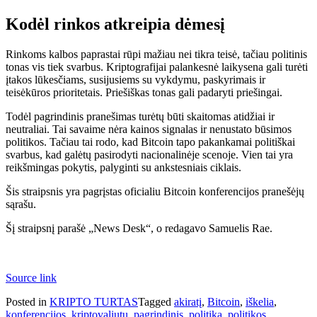
Kodėl rinkos atkreipia dėmesį
Rinkoms kalbos paprastai rūpi mažiau nei tikra teisė, tačiau politinis
tonas vis tiek svarbus. Kriptografijai palankesnė laikysena gali turėti
įtakos lūkesčiams, susijusiems su vykdymu, paskyrimais ir
teisėkūros prioritetais. Priešiškas tonas gali padaryti priešingai.
Todėl pagrindinis pranešimas turėtų būti skaitomas atidžiai ir
neutraliai. Tai savaime nėra kainos signalas ir nenustato būsimos
politikos. Tačiau tai rodo, kad Bitcoin tapo pakankamai politiškai
svarbus, kad galėtų pasirodyti nacionalinėje scenoje. Vien tai yra
reikšmingas pokytis, palyginti su ankstesniais ciklais.
Šis straipsnis yra pagrįstas oficialiu Bitcoin konferencijos pranešėjų
sąrašu.
Šį straipsnį parašė „News Desk“, o redagavo Samuelis Rae.
Source link
Posted in
KRIPTO TURTAS
Tagged
akiratį
,
Bitcoin
,
iškelia
,
konferencijos
,
kriptovaliutų
,
pagrindinis
,
politika
,
politikos
,