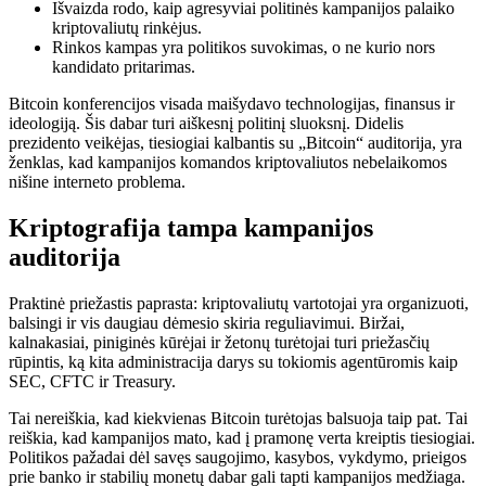
Išvaizda rodo, kaip agresyviai politinės kampanijos palaiko
kriptovaliutų rinkėjus.
Rinkos kampas yra politikos suvokimas, o ne kurio nors
kandidato pritarimas.
Bitcoin konferencijos visada maišydavo technologijas, finansus ir
ideologiją. Šis dabar turi aiškesnį politinį sluoksnį. Didelis
prezidento veikėjas, tiesiogiai kalbantis su „Bitcoin“ auditorija, yra
ženklas, kad kampanijos komandos kriptovaliutos nebelaikomos
nišine interneto problema.
Kriptografija tampa kampanijos
auditorija
Praktinė priežastis paprasta: kriptovaliutų vartotojai yra organizuoti,
balsingi ir vis daugiau dėmesio skiria reguliavimui. Biržai,
kalnakasiai, piniginės kūrėjai ir žetonų turėtojai turi priežasčių
rūpintis, ką kita administracija darys su tokiomis agentūromis kaip
SEC, CFTC ir Treasury.
Tai nereiškia, kad kiekvienas Bitcoin turėtojas balsuoja taip pat. Tai
reiškia, kad kampanijos mato, kad į pramonę verta kreiptis tiesiogiai.
Politikos pažadai dėl savęs saugojimo, kasybos, vykdymo, prieigos
prie banko ir stabilių monetų dabar gali tapti kampanijos medžiaga.