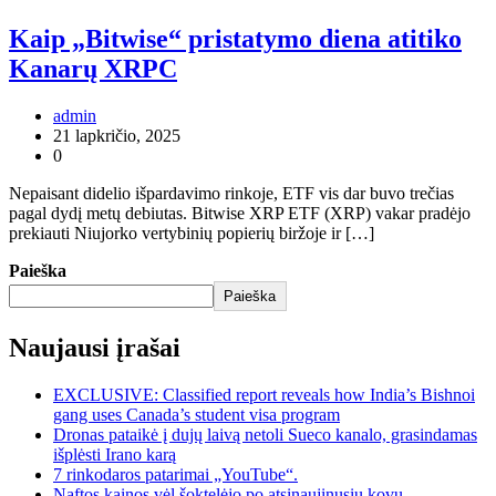
Kaip „Bitwise“ pristatymo diena atitiko
Kanarų XRPC
admin
21 lapkričio, 2025
0
Nepaisant didelio išpardavimo rinkoje, ETF vis dar buvo trečias
pagal dydį metų debiutas. Bitwise XRP ETF (XRP) vakar pradėjo
prekiauti Niujorko vertybinių popierių biržoje ir […]
Paieška
Paieška
Naujausi įrašai
EXCLUSIVE: Classified report reveals how India’s Bishnoi
gang uses Canada’s student visa program
Dronas pataikė į dujų laivą netoli Sueco kanalo, grasindamas
išplėsti Irano karą
7 rinkodaros patarimai „YouTube“.
Naftos kainos vėl šoktelėjo po atsinaujinusių kovų