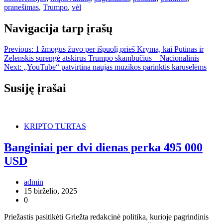
pranešimas
,
Trumpo
,
vėl
Navigacija tarp įrašų
Previous:
1 žmogus žuvo per išpuolį prieš Krymą, kai Putinas ir
Zelenskis surengė atskirus Trumpo skambučius – Nacionalinis
Next:
„YouTube“ patvirtina naujas muzikos parinktis karuselėms
Susiję įrašai
KRIPTO TURTAS
Banginiai per dvi dienas perka 495 000
USD
admin
15 birželio, 2025
0
Priežastis pasitikėti Griežta redakcinė politika, kurioje pagrindinis