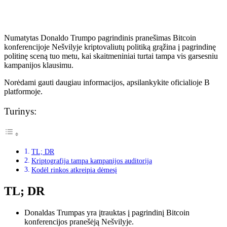
Numatytas Donaldo Trumpo pagrindinis pranešimas Bitcoin
konferencijoje Nešvilyje kriptovaliutų politiką grąžina į pagrindinę
politinę sceną tuo metu, kai skaitmeniniai turtai tampa vis garsesniu
kampanijos klausimu.
Norėdami gauti daugiau informacijos, apsilankykite oficialioje B
platformoje.
Turinys:
TL; DR
Kriptografija tampa kampanijos auditorija
Kodėl rinkos atkreipia dėmesį
TL; DR
Donaldas Trumpas yra įtrauktas į pagrindinį Bitcoin
konferencijos pranešėją Nešvilyje.