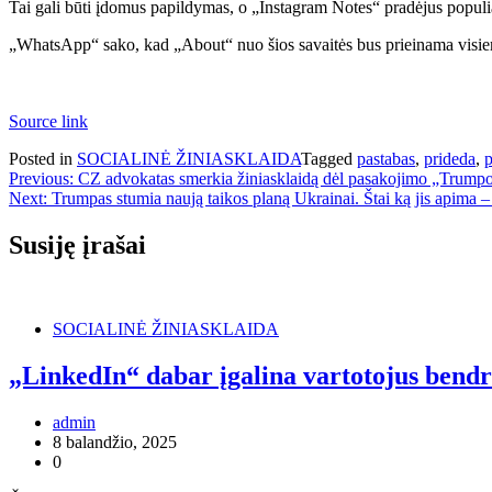
Tai gali būti įdomus papildymas, o „Instagram Notes“ pradėjus populia
„WhatsApp“ sako, kad „About“ nuo šios savaitės bus prieinama visie
Source link
Posted in
SOCIALINĖ ŽINIASKLAIDA
Tagged
pastabas
,
prideda
,
p
Navigacija
Previous:
CZ advokatas smerkia žiniasklaidą dėl pasakojimo „Trumpo
Next:
Trumpas stumia naują taikos planą Ukrainai. Štai ką jis apima –
tarp
įrašų
Susiję įrašai
SOCIALINĖ ŽINIASKLAIDA
„LinkedIn“ dabar įgalina vartotojus bend
admin
8 balandžio, 2025
0