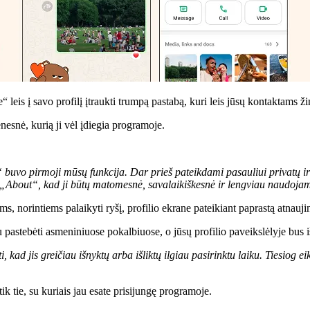
is į savo profilį įtraukti trumpą pastabą, kuri leis jūsų kontaktams ži
nesnė, kurią ji vėl įdiegia programoje.
buvo pirmoji mūsų funkcija. Dar prieš pateikdami pasauliui privatų ir
e „About“, kad ji būtų matomesnė, savalaikiškesnė ir lengviau naudoja
, norintiems palaikyti ryšį, profilio ekrane pateikiant paprastą atnauj
astebėti asmeniniuose pokalbiuose, o jūsų profilio paveikslėlyje bus išš
i, kad jis greičiau išnyktų arba išliktų ilgiau pasirinktu laiku. Tiesiog 
ik tie, su kuriais jau esate prisijungę programoje.