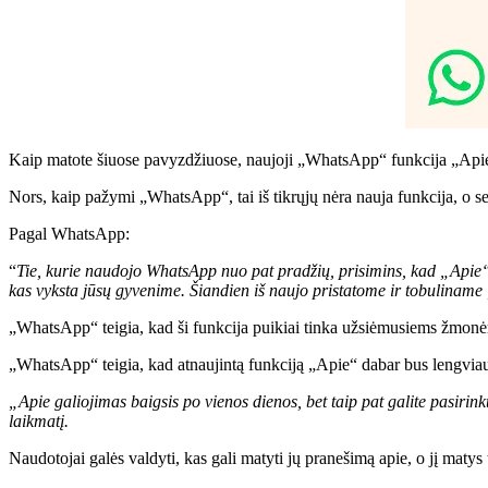
Kaip matote šiuose pavyzdžiuose, naujoji „WhatsApp“ funkcija „Apie“ le
Nors, kaip pažymi „WhatsApp“, tai iš tikrųjų nėra nauja funkcija, o se
Pagal WhatsApp:
“
Tie, kurie naudojo WhatsApp nuo pat pradžių, prisimins, kad „Apie“ 
kas vyksta jūsų gyvenime. Šiandien iš naujo pristatome ir tobulinam
„WhatsApp“ teigia, kad ši funkcija puikiai tinka užsiėmusiems žmonėms
„WhatsApp“ teigia, kad atnaujintą funkciją „Apie“ dabar bus lengviau p
„Apie galiojimas baigsis po vienos dienos, bet taip pat galite pasirinkt
laikmatį.
Naudotojai galės valdyti, kas gali matyti jų pranešimą apie, o jį matys t