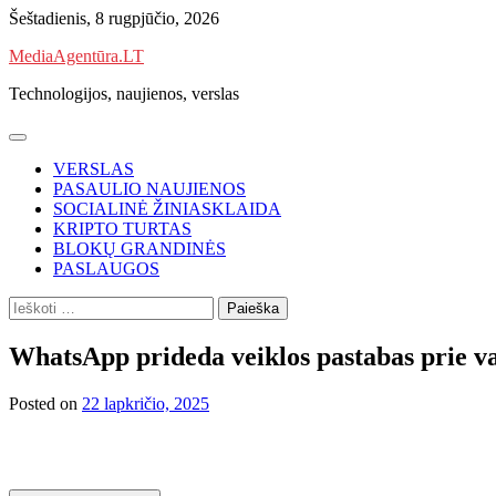
Skip
Šeštadienis, 8 rugpjūčio, 2026
to
MediaAgentūra.LT
content
Technologijos, naujienos, verslas
VERSLAS
PASAULIO NAUJIENOS
SOCIALINĖ ŽINIASKLAIDA
KRIPTO TURTAS
BLOKŲ GRANDINĖS
PASLAUGOS
Ieškoti:
WhatsApp prideda veiklos pastabas prie va
Posted on
22 lapkričio, 2025