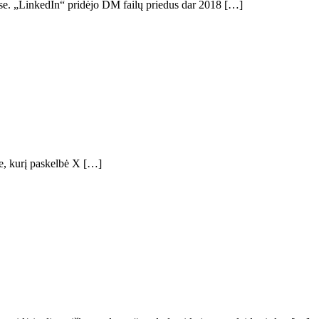
ose. „LinkedIn“ pridėjo DM failų priedus dar 2018 […]
je, kurį paskelbė X […]