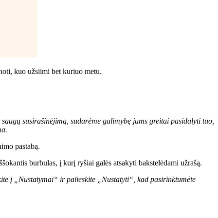
noti, kuo užsiimi bet kuriuo metu.
 saugų susirašinėjimą, sudarėme galimybę jums greitai pasidalyti tuo,
ma.
inimo pastabą.
okantis burbulas, į kurį ryšiai galės atsakyti bakstelėdami užrašą.
eikite į „Nustatymai“ ir palieskite „Nustatyti“, kad pasirinktumėte