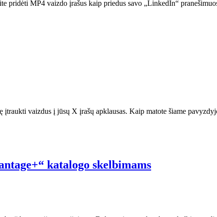
ite pridėti MP4 vaizdo įrašus kaip priedus savo „LinkedIn“ pranešimu
ybę įtraukti vaizdus į jūsų X įrašų apklausas. Kaip matote šiame pavyzdy
vantage+“ katalogo skelbimams