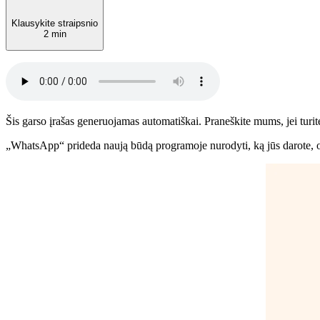
Klausykite straipsnio
2 min
Šis garso įrašas generuojamas automatiškai. Praneškite mums, jei turite
„WhatsApp“ prideda naują būdą programoje nurodyti, ką jūs darote, o t