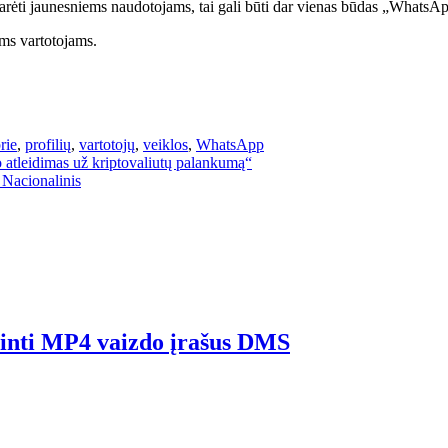
rėti jaunesniems naudotojams, tai gali būti dar vienas būdas „WhatsApp“
ms vartotojams.
rie
,
profilių
,
vartotojų
,
veiklos
,
WhatsApp
 atleidimas už kriptovaliutų palankumą“
 Nacionalinis
rinti MP4 vaizdo įrašus DMS