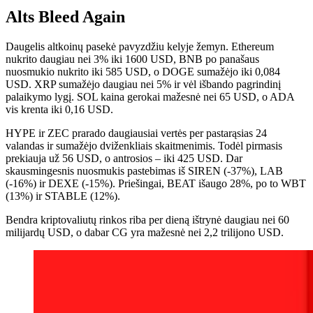
Alts Bleed Again
Daugelis altkoinų pasekė pavyzdžiu kelyje žemyn. Ethereum
nukrito daugiau nei 3% iki 1600 USD, BNB po panašaus
nuosmukio nukrito iki 585 USD, o DOGE sumažėjo iki 0,084
USD. XRP sumažėjo daugiau nei 5% ir vėl išbando pagrindinį
palaikymo lygį. SOL kaina gerokai mažesnė nei 65 USD, o ADA
vis krenta iki 0,16 USD.
HYPE ir ZEC prarado daugiausiai vertės per pastarąsias 24
valandas ir sumažėjo dviženkliais skaitmenimis. Todėl pirmasis
prekiauja už 56 USD, o antrosios – iki 425 USD. Dar
skausmingesnis nuosmukis pastebimas iš SIREN (-37%), LAB
(-16%) ir DEXE (-15%). Priešingai, BEAT išaugo 28%, po to WBT
(13%) ir STABLE (12%).
Bendra kriptovaliutų rinkos riba per dieną ištrynė daugiau nei 60
milijardų USD, o dabar CG yra mažesnė nei 2,2 trilijono USD.