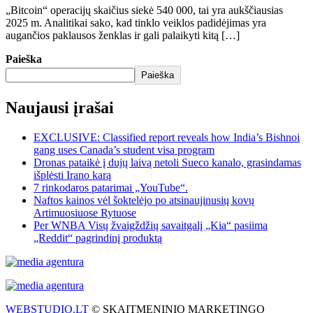
„Bitcoin“ operacijų skaičius siekė 540 000, tai yra aukščiausias
2025 m. Analitikai sako, kad tinklo veiklos padidėjimas yra
augančios paklausos ženklas ir gali palaikyti kitą […]
Paieška
Paieška
Naujausi įrašai
EXCLUSIVE: Classified report reveals how India’s Bishnoi
gang uses Canada’s student visa program
Dronas pataikė į dujų laivą netoli Sueco kanalo, grasindamas
išplėsti Irano karą
7 rinkodaros patarimai „YouTube“.
Naftos kainos vėl šoktelėjo po atsinaujinusių kovų
Artimuosiuose Rytuose
Per WNBA Visų žvaigždžių savaitgalį „Kia“ pasiima
„Reddit“ pagrindinį produktą
WEBSTUDIO.LT
© SKAITMENINIO MARKETINGO