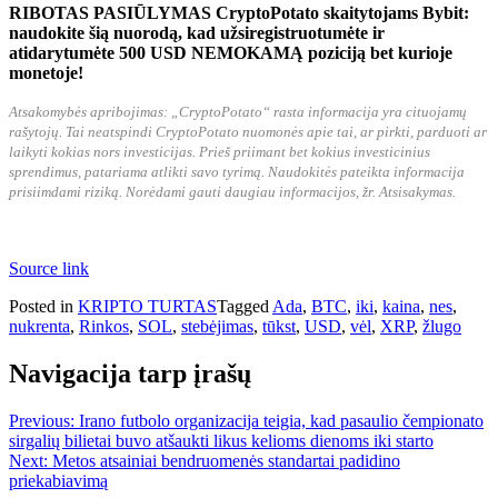
RIBOTAS PASIŪLYMAS CryptoPotato skaitytojams Bybit:
naudokite šią nuorodą, kad užsiregistruotumėte ir
atidarytumėte 500 USD NEMOKAMĄ poziciją bet kurioje
monetoje!
Atsakomybės apribojimas: „CryptoPotato“ rasta informacija yra cituojamų
rašytojų. Tai neatspindi CryptoPotato nuomonės apie tai, ar pirkti, parduoti ar
laikyti kokias nors investicijas. Prieš priimant bet kokius investicinius
sprendimus, patariama atlikti savo tyrimą. Naudokitės pateikta informacija
prisiimdami riziką. Norėdami gauti daugiau informacijos, žr. Atsisakymas.
Source link
Posted in
KRIPTO TURTAS
Tagged
Ada
,
BTC
,
iki
,
kaina
,
nes
,
nukrenta
,
Rinkos
,
SOL
,
stebėjimas
,
tūkst
,
USD
,
vėl
,
XRP
,
žlugo
Navigacija tarp įrašų
Previous:
Irano futbolo organizacija teigia, kad pasaulio čempionato
sirgalių bilietai buvo atšaukti likus kelioms dienoms iki starto
Next:
Metos atsainiai bendruomenės standartai padidino
priekabiavimą