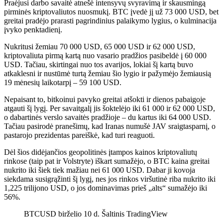
Praėjusi darbo savaitė atnešė intensyvų svyravimą ir skausmingą
pirminės kriptovaliutos nuosmukį. BTC įvedė jį už 73 000 USD, bet
greitai pradėjo prarasti pagrindinius palaikymo lygius, o kulminacija
įvyko penktadienį.
Nukritusi žemiau 70 000 USD, 65 000 USD ir 62 000 USD,
kriptovaliuta pirmą kartą nuo vasario pradžios pasibeldė į 60 000
USD. Tačiau, skirtingai nuo tos avarijos, lokiai šį kartą buvo
atkaklesni ir nustūmė turtą žemiau šio lygio ir pažymėjo žemiausią
19 mėnesių laikotarpį – 59 100 USD.
Nepaisant to, bitkoinui pavyko greitai atšokti ir dienos pabaigoje
atgauti šį lygį. Per savaitgalį jis šoktelėjo iki 61 000 ir 62 000 USD,
o dabartinės verslo savaitės pradžioje – du kartus iki 64 000 USD.
Tačiau pasirodė pranešimų, kad Iranas numušė JAV sraigtasparnį, o
pastarojo prezidentas pareiškė, kad turi reaguoti.
Dėl šios didėjančios geopolitinės įtampos kainos kriptovaliutų
rinkose (taip pat ir Volstryte) iškart sumažėjo, o BTC kaina greitai
nukrito iki šiek tiek mažiau nei 61 000 USD. Dabar ji kovoja
siekdama susigrąžinti šį lygį, nes jos rinkos viršutinė riba nukrito iki
1,225 trilijono USD, o jos dominavimas prieš „alts“ sumažėjo iki
56%.
BTCUSD birželio 10 d. Šaltinis TradingView