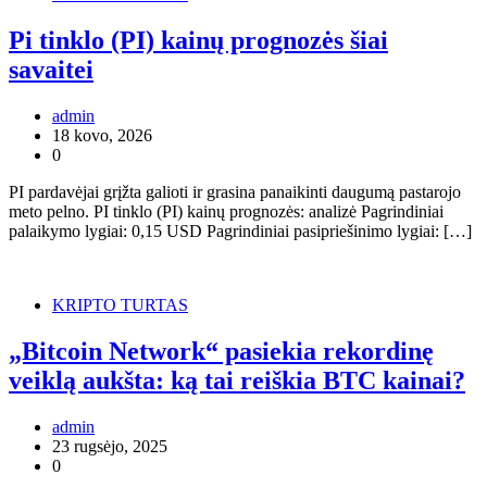
Pi tinklo (PI) kainų prognozės šiai
savaitei
admin
18 kovo, 2026
0
PI pardavėjai grįžta galioti ir grasina panaikinti daugumą pastarojo
meto pelno. PI tinklo (PI) kainų prognozės: analizė Pagrindiniai
palaikymo lygiai: 0,15 USD Pagrindiniai pasipriešinimo lygiai: […]
KRIPTO TURTAS
„Bitcoin Network“ pasiekia rekordinę
veiklą aukšta: ką tai reiškia BTC kainai?
admin
23 rugsėjo, 2025
0