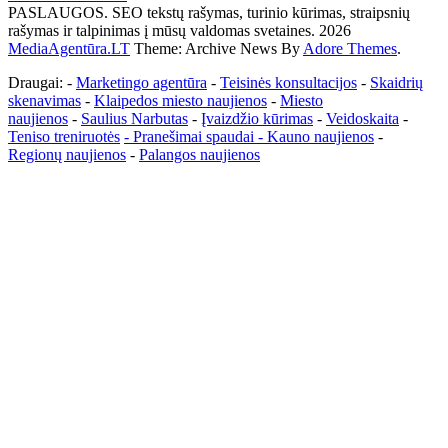
PASLAUGOS. SEO tekstų rašymas, turinio kūrimas, straipsnių
rašymas ir talpinimas į mūsų valdomas svetaines. 2026
MediaAgentūra.LT
Theme: Archive News By
Adore Themes
.
Draugai: -
Marketingo agentūra
-
Teisinės konsultacijos
-
Skaidrių
skenavimas
-
Klaipedos miesto naujienos
-
Miesto
naujienos
-
Saulius Narbutas
-
Įvaizdžio kūrimas
-
Veidoskaita
-
Teniso treniruotės
- Pranešimai spaudai -
Kauno naujienos
-
Regionų naujienos
-
Palangos naujienos