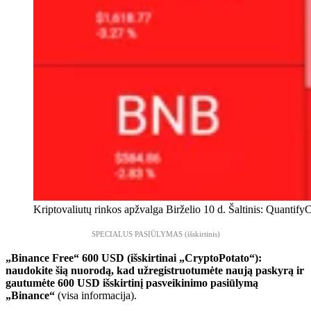
Kriptovaliutų rinkos apžvalga Birželio 10 d. Šaltinis: Quantify
SPECIALUS PASIŪLYMAS (išskirtinis)
„Binance Free“ 600 USD (išskirtinai „CryptoPotato“):
naudokite šią nuorodą, kad užregistruotumėte naują paskyrą ir
gautumėte 600 USD išskirtinį pasveikinimo pasiūlymą
„Binance“
(visa informacija).