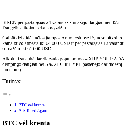
SIREN per pastarąsias 24 valandas sumažėjo daugiau nei 35%.
Daugelis altkoinų seka pavyzdžiu.
Galbūt dėl ​​didėjančios įtampos Artimuosiuose Rytuose bitkoino
kaina buvo atmesta iki 64 000 USD ir per pastarąsias 12 valandų
sumažėjo iki 61 000 USD.
Alkoinai sulaukė dar didesnio populiarumo – XRP, SOL ir ADA
dempingo daugiau nei 5%. ZEC ir HYPE pastebėjo dar didesnį
nuosmukį.
Turinys:
BTC vėl krenta
Alts Bleed Again
BTC vėl krenta