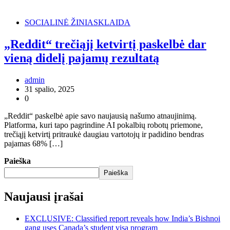
SOCIALINĖ ŽINIASKLAIDA
„Reddit“ trečiąjį ketvirtį paskelbė dar
vieną didelį pajamų rezultatą
admin
31 spalio, 2025
0
„Reddit“ paskelbė apie savo naujausią našumo atnaujinimą.
Platforma, kuri tapo pagrindine AI pokalbių robotų priemone,
trečiąjį ketvirtį pritraukė daugiau vartotojų ir padidino bendras
pajamas 68% […]
Paieška
Paieška
Naujausi įrašai
EXCLUSIVE: Classified report reveals how India’s Bishnoi
gang uses Canada’s student visa program