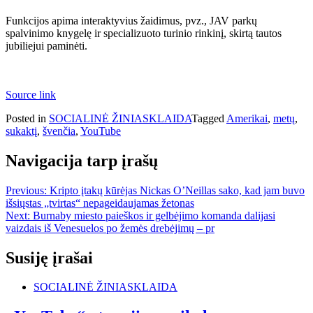
Funkcijos apima interaktyvius žaidimus, pvz., JAV parkų
spalvinimo knygelę ir specializuoto turinio rinkinį, skirtą tautos
jubiliejui paminėti.
Source link
Posted in
SOCIALINĖ ŽINIASKLAIDA
Tagged
Amerikai
,
metų
,
sukaktį
,
švenčia
,
YouTube
Navigacija tarp įrašų
Previous:
Kripto įtakų kūrėjas Nickas O’Neillas sako, kad jam buvo
išsiųstas „tvirtas“ nepageidaujamas žetonas
Next:
Burnaby miesto paieškos ir gelbėjimo komanda dalijasi
vaizdais iš Venesuelos po žemės drebėjimų – pr
Susiję įrašai
SOCIALINĖ ŽINIASKLAIDA