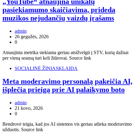
„YouTube“ atnaujina unikalų
pasiekiamumo skaičiavimą, prideda
muzikos nejudančių vaizdų įrašams
admin
26 gegužės, 2026
0
Atnaujinta metrika siekiama geriau atsižvelgti į STV, kurią dažnai
per vieną seansą turi keli žiūrovai. Source link
SOCIALINĖ ŽINIASKLAIDA
Meta moderavimo personalą pakeičia AI,
išplečia prieigą prie AI palaikymo boto
admin
21 kovo, 2026
0
Bendrovė teigia, kad jos AI sistemos vis geriau atlieka moderavimo
užduotis. Source link