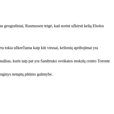
au geografiniai, Rasmussen teigė, kad norint užkirsti kelią Ebolos
tokia užkrečiama kaip kiti virusai, kelionių apribojimai yra
nnallsas, kuris taip pat yra Sanibruko sveikatos mokslų centro Toronte
renginys netaptų plitimo galimybe.