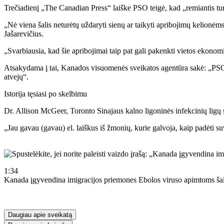
Trečiadienį „The Canadian Press“ laiške PSO teigė, kad „remiantis turi
„Nė viena šalis neturėtų uždaryti sienų ar taikyti apribojimų kelionė
Jašarevičius.
„Svarbiausia, kad šie apribojimai taip pat gali pakenkti vietos ekonom
Atsakydama į tai, Kanados visuomenės sveikatos agentūra sakė: „PSO 
atvejų“.
Istorija tęsiasi po skelbimu
Dr. Allison McGeer, Toronto Sinajaus kalno ligoninės infekcinių ligų 
„Jau gavau (gavau) el. laiškus iš žmonių, kurie galvoja, kaip padėti suval
1:34
Kanada įgyvendina imigracijos priemones Ebolos viruso apimtoms ša
Daugiau apie sveikatą