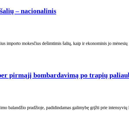
šalių – nacionalinis
ius importo mokesčius dešimtimis šalių, kaip ir ekonominis jo mėnesių 
s per pirmąjį bombardavimą po trapių paliau
aliojimo balandžio pradžioje, padidindamas galimybę grįžti prie intensyv