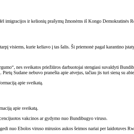
 dėl imigracijos ir kelionių prašymų žmonėms iš Kongo Demokratinės Re
rpį visiems, kurie keliavo į tas šalis. Ši priemonė pagal karantino įstaty
sargumo“, nes sveikatos priežiūros darbuotojai stengiasi suvaldyti Bun
. Pietų Sudane nebuvo pranešta apie atvejus, tačiau jis turi sieną su abi
maciją apie sveikatą.
 licencijuotos vakcinos ar gydymo nuo Bundibugyo viruso.
, gedi nuo Ebolos viruso mirusios aukos šeimos nariai per laidotuves 