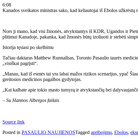
6:08
Kanados sveikatos ministras sako, kad keliautojai iš Ebolos užkrėstų re
Nors ji mano, kad visi žmonės, atvykstantys iš KDR, Ugandos ir Pietų S
plitimui Kanadoje, pakanka, kad žmonės būtų izoliuoti ir stebėti simp
Istorija tęsiasi po skelbimu
Tačiau daktaras Matthew Runnallsas, Toronto Pasaulio taurės medicino
„visiškai pagrįsti“.
„Manau, kad iš esmės tai yra labai mažos rizikos scenarijus, ypač Šiau
greitosios medicinos pagalbos gydytojas.
„Kai kalbate apie tokio masto turnyrą ir atvykstančių bei dalyvaujanči
– Su Hannos Albergos failais
Source link
Posted in
PASAULIO NAUJIENOS
Tagged
apribojimų
,
Ebolos
,
eksp