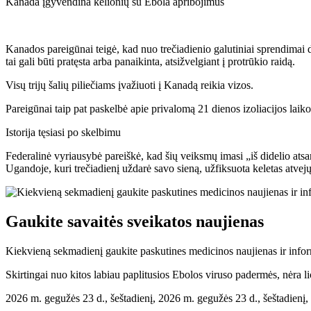
Kanada įgyvendina kelionių su Ebola apribojimus
Kanados pareigūnai teigė, kad nuo trečiadienio galutiniai sprendimai
tai gali būti pratęsta arba panaikinta, atsižvelgiant į protrūkio raidą.
Visų trijų šalių piliečiams įvažiuoti į Kanadą reikia vizos.
Pareigūnai taip pat paskelbė apie privalomą 21 dienos izoliacijos laikota
Istorija tęsiasi po skelbimu
Federalinė vyriausybė pareiškė, kad šių veiksmų imasi „iš didelio at
Ugandoje, kuri trečiadienį uždarė savo sieną, užfiksuota keletas atvejų
Gaukite savaitės sveikatos naujienas
Kiekvieną sekmadienį gaukite paskutines medicinos naujienas ir infor
Skirtingai nuo kitos labiau paplitusios Ebolos viruso padermės, nėra
2026 m. gegužės 23 d., šeštadienį, 2026 m. gegužės 23 d., šeštadienį