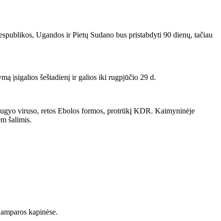
spublikos, Ugandos ir Pietų Sudano bus pristabdyti 90 dienų, tačiau
mą įsigalios šeštadienį ir galios iki rugpjūčio 29 d.
dibugyo viruso, retos Ebolos formos, protrūkį KDR. Kaimyninėje
em šalimis.
Rwamparos kapinėse.