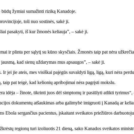
p būdų žymiai sumažinti riziką Kanadoje.
vincijoje, toli nuo sostinės, sakė ji.
iai pasakyti, iš kur žmonės keliauja”, – sakė ji.
 ir plinta per sąlytį su kūno skysčiais. Žmonės taip pat nėra užkrečiam
 ir jausmą, kad sienų uždarymas mus apsaugos”, – sakė ji.
. Ir jei jie ateis, mes visiškai pajėgūs suvaldyti ligą, ligą, kuri nėra pe
taip pat teigė, kad kelionių apribojimai nėra pagrįsti mokslu.
 idėja – žinote, tikrinti juos dėl simptomų ir pasiūlyti atlikti tyrimus“, 
ijos dokumentų atšaukimas arba galimybė imigruoti į Kanadą ar keliaut
 Ebola sergančius pacientus, įskaitant sveikatos priežiūros darbuotoju