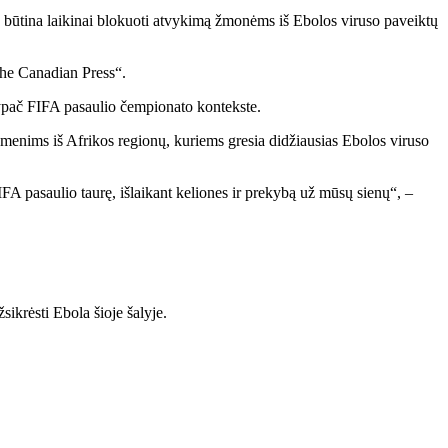
, būtina laikinai blokuoti atvykimą žmonėms iš Ebolos viruso paveiktų
The Canadian Press“.
 ypač FIFA pasaulio čempionato kontekste.
menims iš Afrikos regionų, kuriems gresia didžiausias Ebolos viruso
FIFA pasaulio taurę, išlaikant keliones ir prekybą už mūsų sienų“, –
ikrėsti Ebola šioje šalyje.