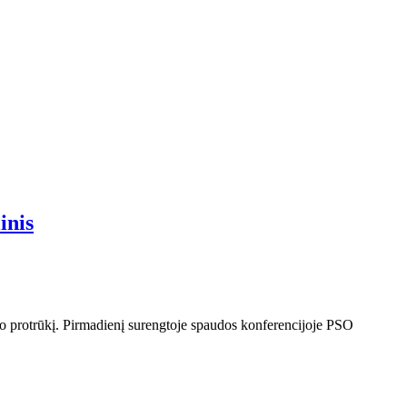
inis
so protrūkį. Pirmadienį surengtoje spaudos konferencijoje PSO