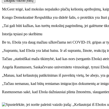
Daugiau vaizdo įrašų
McGeer teigė, kad mokslas nepalaiko plačių kelionių apribojimų, kai
Kongo Demokratinė Respublika yra didelė šalis, o protrūkis yra Ituri pro
„Tai gali būti kažkas, kas turėtų mokslinį pagrindimą, jei galėtume tiksl
Istorija tęsiasi po skelbimu
Be to, Ebola yra daug mažiau užkrečiama nei COVID-19, gripas ar tymai
„Suprantu, kad Ebola yra labai baisu. Ir aš suprantu, žinote, reakciją
Tačiau „statistiškai maža tikimybė, kad kas nors (sergantis Ebola) ateis
Angela Rasmussen, Saskačevano universiteto virusologė, tyrusi Ebolą, 
„Manau, kad keliautojų patikrinimas iš paveiktų vietų, be abejo, yra gera
„Tačiau nemanau, kad būtų remiamas imigracijos dokumentų ar imigrac
Rasmussenas sakė, kad Ebola dažniausiai plinta žmonėms, slaugantiems