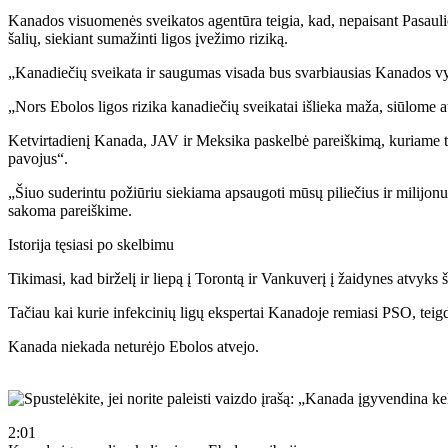
Kanados visuomenės sveikatos agentūra teigia, kad, nepaisant Pasauli
šalių, siekiant sumažinti ligos įvežimo riziką.
„Kanadiečių sveikata ir saugumas visada bus svarbiausias Kanados vyr
„Nors Ebolos ligos rizika kanadiečių sveikatai išlieka maža, siūlome
Ketvirtadienį Kanada, JAV ir Meksika paskelbė pareiškimą, kuriame t
pavojus“.
„Šiuo suderintu požiūriu siekiama apsaugoti mūsų piliečius ir milijonus
sakoma pareiškime.
Istorija tęsiasi po skelbimu
Tikimasi, kad birželį ir liepą į Torontą ir Vankuverį į žaidynes atvyks 
Tačiau kai kurie infekcinių ligų ekspertai Kanadoje remiasi PSO, teig
Kanada niekada neturėjo Ebolos atvejo.
2:01