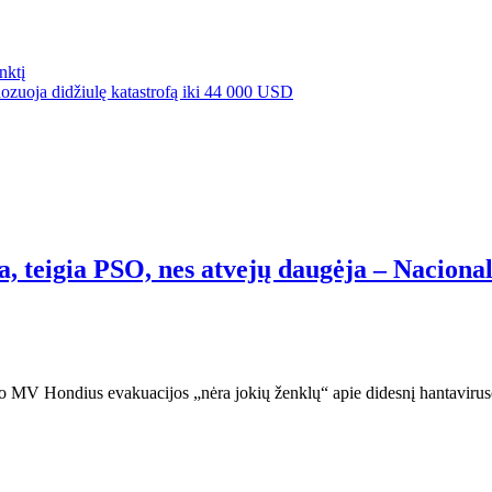
nktį
nozuoja didžiulę katastrofą iki 44 000 USD
, teigia PSO, nes atvejų daugėja – Nacional
mto MV Hondius evakuacijos „nėra jokių ženklų“ apie didesnį hantaviru