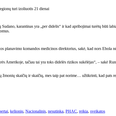
gionų turi izoliuotis 21 dienai
udano, karantinas yra „per didelis“ ir kad apribojimai turėtų būti labi
tomus.
s planavimo komandos medicinos direktorius, sakė, kad nors Ebola nėra 
rės Amerikoje, tačiau tai yra toks didelės rizikos sukėlėjas“, – sakė Ru
ų žmonių skaičių ir skaičių, mes taip pat norime… užtikrinti, kad pats 
ertai
,
kelionių
,
Nacionalinis
,
nesutinka
,
PHAC
,
reikia
,
sveikatos