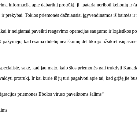
ma informacija apie dabartinį protrūkį, ji „pataria neriboti kelionių i
ms ir prekybai. Tokios priemonės dažniausiai įgyvendinamos iš baimės ir 
ikai ir neigiamai paveikti reagavimo operacijas saugumo ir logistikos po
pažymėjo, kad esama didelių neaiškumų dėl tikrojo užsikrėtusių asmenų 
specialistė, sakė, kad jau mato, kaip šios priemonės gali trukdyti Kana
dyti protrūkį. Ir kai kurie iš jų turi pagalvoti apie tai, kad grįžę jie bus
lims