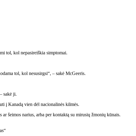
i tol, kol nepasireiškia simptomai.
rduodama tol, kol nesusirgsi“, – sakė McGeeris.
– sakė ji.
i į Kanadą vien dėl nacionalinės kilmės.
s ar šeimos narius, arba per kontaktą su mirusių žmonių kūnais.