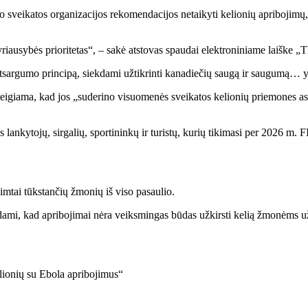
o sveikatos organizacijos rekomendacijos netaikyti kelionių apribojimų
iausybės prioritetas“, – sakė atstovas spaudai elektroniniame laiške „
 atsargumo principą, siekdami užtikrinti kanadiečių saugą ir saugumą…
eigiama, kad jos „suderino visuomenės sveikatos kelionių priemones as
 lankytojų, sirgalių, sportininkų ir turistų, kurių tikimasi per 2026 m. 
šimtai tūkstančių žmonių iš viso pasaulio.
dami, kad apribojimai nėra veiksmingas būdas užkirsti kelią žmonėms užs