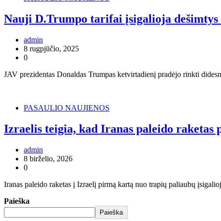
Nauji D.Trumpo tarifai įsigalioja dešimtys 
admin
8 rugpjūčio, 2025
0
JAV prezidentas Donaldas Trumpas ketvirtadienį pradėjo rinkti didesn
PASAULIO NAUJIENOS
Izraelis teigia, kad Iranas paleido raketa
admin
8 birželio, 2026
0
Iranas paleido raketas į Izraelį pirmą kartą nuo trapių paliaubų įsig
Paieška
Paieška