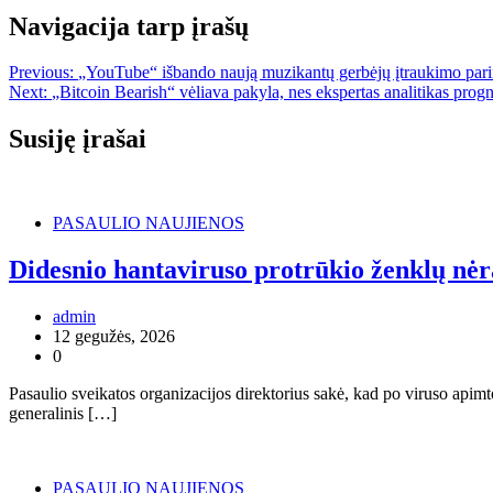
Navigacija tarp įrašų
Previous:
„YouTube“ išbando naują muzikantų gerbėjų įtraukimo pari
Next:
„Bitcoin Bearish“ vėliava pakyla, nes ekspertas analitikas prog
Susiję įrašai
PASAULIO NAUJIENOS
Didesnio hantaviruso protrūkio ženklų nėra
admin
12 gegužės, 2026
0
Pasaulio sveikatos organizacijos direktorius sakė, kad po viruso api
generalinis […]
PASAULIO NAUJIENOS