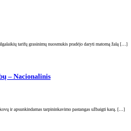
ilgalaikių tarifų grasinimų nuosmukis pradėjo daryti matomą žalą […]
bų – Nacionalinis
ių kovų ir apsunkindamas tarpininkavimo pastangas užbaigti karą. […]