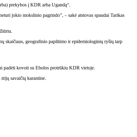
r (arba) prekybos į KDR arba Ugandą“.
neturi jokio mokslinio pagrindo”, – sakė atstovas spaudai Tarikas
žiūriu.
skaičiaus, geografinio paplitimo ir epidemiologinių ryšių tarp
dai padėti kovoti su Ebolos protrūkiu KDR vietoje.
 trijų savaičių karantine.