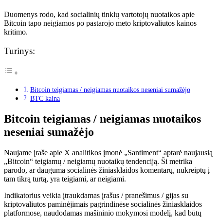
Duomenys rodo, kad socialinių tinklų vartotojų nuotaikos apie
Bitcoin tapo neigiamos po pastarojo meto kriptovaliutos kainos
kritimo.
Turinys:
Bitcoin teigiamas / neigiamas nuotaikos neseniai sumažėjo
BTC kaina
Bitcoin teigiamas / neigiamas nuotaikos
neseniai sumažėjo
Naujame įraše apie X analitikos įmonė „Santiment“ aptarė naujausią
„Bitcoin“ teigiamų / neigiamų nuotaikų tendenciją. Ši metrika
parodo, ar dauguma socialinės žiniasklaidos komentarų, nukreiptų į
tam tikrą turtą, yra teigiami, ar neigiami.
Indikatorius veikia įtraukdamas įrašus / pranešimus / gijas su
kriptovaliutos paminėjimais pagrindinėse socialinės žiniasklaidos
platformose, naudodamas mašininio mokymosi modelį, kad būtų