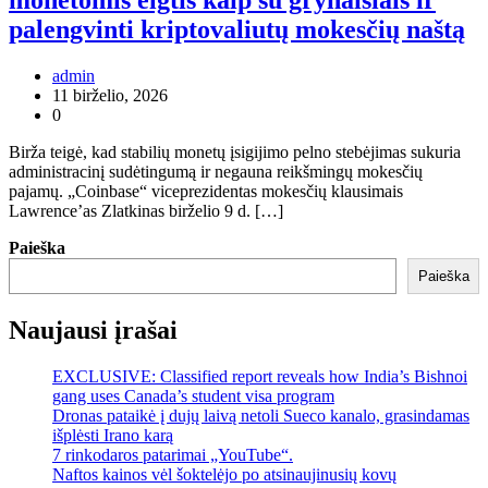
monetomis elgtis kaip su grynaisiais ir
palengvinti kriptovaliutų mokesčių naštą
admin
11 birželio, 2026
0
Birža teigė, kad stabilių monetų įsigijimo pelno stebėjimas sukuria
administracinį sudėtingumą ir negauna reikšmingų mokesčių
pajamų. „Coinbase“ viceprezidentas mokesčių klausimais
Lawrence’as Zlatkinas birželio 9 d. […]
Paieška
Paieška
Naujausi įrašai
EXCLUSIVE: Classified report reveals how India’s Bishnoi
gang uses Canada’s student visa program
Dronas pataikė į dujų laivą netoli Sueco kanalo, grasindamas
išplėsti Irano karą
7 rinkodaros patarimai „YouTube“.
Naftos kainos vėl šoktelėjo po atsinaujinusių kovų