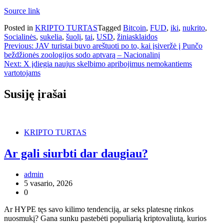
Source link
Posted in
KRIPTO TURTAS
Tagged
Bitcoin
,
FUD
,
iki
,
nukrito
,
Socialinės
,
sukelia
,
šuolį
,
tai
,
USD
,
žiniasklaidos
Navigacija
Previous:
JAV turistai buvo areštuoti po to, kai įsiveržė į Punčo
beždžionės zoologijos sodo aptvarą – Nacionalinį
tarp
Next:
X įdiegia naujus skelbimo apribojimus nemokantiems
įrašų
vartotojams
Susiję įrašai
KRIPTO TURTAS
Ar gali siurbti dar daugiau?
admin
5 vasario, 2026
0
Ar HYPE tęs savo kilimo tendenciją, ar seks platesnę rinkos
nuosmukį? Gana sunku pastebėti populiarią kriptovaliutą, kurios