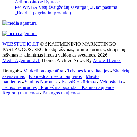
Artimuosiuose Rytuose
Per WNBA Visų žvaigždžių savaitgalį „Kia“ pasiima
„Reddit“ pagrindinį produktą
WEBSTUDIO.LT
© SKAITMENINIO MARKETINGO
PASLAUGOS. SEO tekstų rašymas, turinio kūrimas, straipsnių
rašymas ir talpinimas į mūsų valdomas svetaines. 2026
MediaAgentūra.LT
Theme: Archive News By
Adore Themes
.
Draugai: -
Marketingo agentūra
-
Teisinės konsultacijos
-
Skaidrių
skenavimas
-
Klaipedos miesto naujienos
-
Miesto
naujienos
-
Saulius Narbutas
-
Įvaizdžio kūrimas
-
Veidoskaita
-
Teniso treniruotės
- Pranešimai spaudai -
Kauno naujienos
-
Regionų naujienos
-
Palangos naujienos