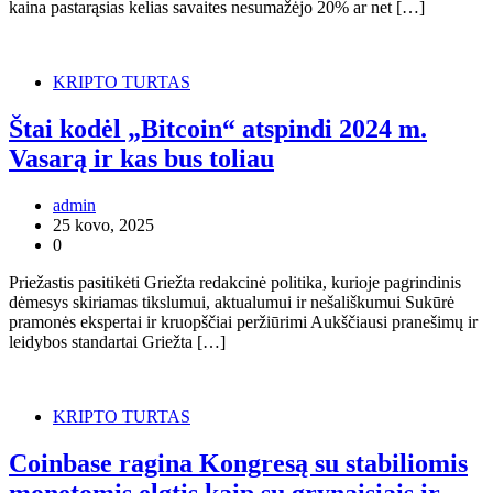
kaina pastarąsias kelias savaites nesumažėjo 20% ar net […]
KRIPTO TURTAS
Štai kodėl „Bitcoin“ atspindi 2024 m.
Vasarą ir kas bus toliau
admin
25 kovo, 2025
0
Priežastis pasitikėti Griežta redakcinė politika, kurioje pagrindinis
dėmesys skiriamas tikslumui, aktualumui ir nešališkumui Sukūrė
pramonės ekspertai ir kruopščiai peržiūrimi Aukščiausi pranešimų ir
leidybos standartai Griežta […]
KRIPTO TURTAS
Coinbase ragina Kongresą su stabiliomis