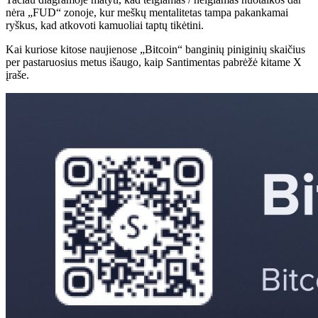
nėra „FUD“ zonoje, kur meškų mentalitetas tampa pakankamai
ryškus, kad atkovoti kamuoliai taptų tikėtini.
Kai kuriose kitose naujienose „Bitcoin“ banginių piniginių skaičius
per pastaruosius metus išaugo, kaip Santimentas pabrėžė kitame X
įraše.