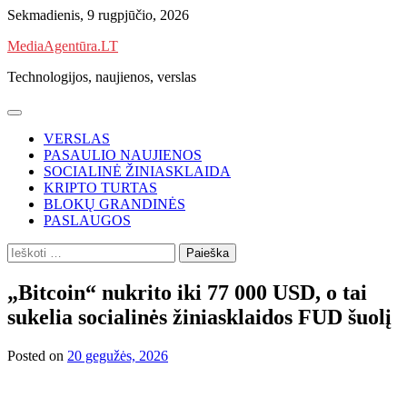
Skip
Sekmadienis, 9 rugpjūčio, 2026
to
MediaAgentūra.LT
content
Technologijos, naujienos, verslas
VERSLAS
PASAULIO NAUJIENOS
SOCIALINĖ ŽINIASKLAIDA
KRIPTO TURTAS
BLOKŲ GRANDINĖS
PASLAUGOS
Ieškoti:
„Bitcoin“ nukrito iki 77 000 USD, o tai
sukelia socialinės žiniasklaidos FUD šuolį
Posted on
20 gegužės, 2026