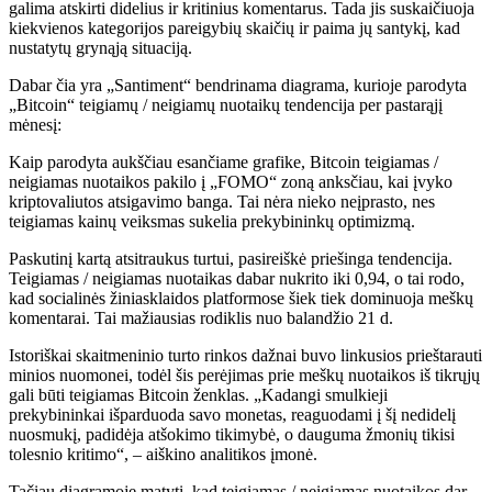
galima atskirti didelius ir kritinius komentarus. Tada jis suskaičiuoja
kiekvienos kategorijos pareigybių skaičių ir paima jų santykį, kad
nustatytų grynąją situaciją.
Dabar čia yra „Santiment“ bendrinama diagrama, kurioje parodyta
„Bitcoin“ teigiamų / neigiamų nuotaikų tendencija per pastarąjį
mėnesį:
Kaip parodyta aukščiau esančiame grafike, Bitcoin teigiamas /
neigiamas nuotaikos pakilo į „FOMO“ zoną anksčiau, kai įvyko
kriptovaliutos atsigavimo banga. Tai nėra nieko neįprasto, nes
teigiamas kainų veiksmas sukelia prekybininkų optimizmą.
Paskutinį kartą atsitraukus turtui, pasireiškė priešinga tendencija.
Teigiamas / neigiamas nuotaikas dabar nukrito iki 0,94, o tai rodo,
kad socialinės žiniasklaidos platformose šiek tiek dominuoja meškų
komentarai. Tai mažiausias rodiklis nuo balandžio 21 d.
Istoriškai skaitmeninio turto rinkos dažnai buvo linkusios prieštarauti
minios nuomonei, todėl šis perėjimas prie meškų nuotaikos iš tikrųjų
gali būti teigiamas Bitcoin ženklas. „Kadangi smulkieji
prekybininkai išparduoda savo monetas, reaguodami į šį nedidelį
nuosmukį, padidėja atšokimo tikimybė, o dauguma žmonių tikisi
tolesnio kritimo“, – aiškino analitikos įmonė.
Tačiau diagramoje matyti, kad teigiamas / neigiamas nuotaikos dar