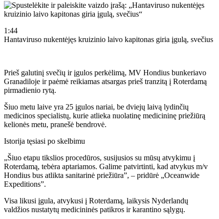
1:44
Hantaviruso nukentėjęs kruizinio laivo kapitonas giria įgulą, svečius
Prieš galutinį svečių ir įgulos perkėlimą, MV Hondius bunkeriavo
Granadiloje ir paėmė reikiamas atsargas prieš tranzitą į Roterdamą
pirmadienio rytą.
Šiuo metu laive yra 25 įgulos nariai, be dviejų laivą lydinčių
medicinos specialistų, kurie atlieka nuolatinę medicininę priežiūrą
kelionės metu, pranešė bendrovė.
Istorija tęsiasi po skelbimu
„Šiuo etapu tikslios procedūros, susijusios su mūsų atvykimu į
Roterdamą, tebėra aptariamos. Galime patvirtinti, kad atvykus m/v
Hondius bus atlikta sanitarinė priežiūra”, – pridūrė „Oceanwide
Expeditions”.
Visa likusi įgula, atvykusi į Roterdamą, laikysis Nyderlandų
valdžios nustatytų medicininės patikros ir karantino sąlygų.