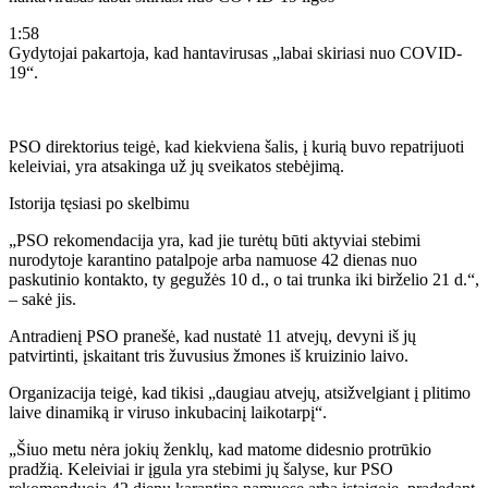
1:58
Gydytojai pakartoja, kad hantavirusas „labai skiriasi nuo COVID-
19“.
PSO direktorius teigė, kad kiekviena šalis, į kurią buvo repatrijuoti
keleiviai, yra atsakinga už jų sveikatos stebėjimą.
Istorija tęsiasi po skelbimu
„PSO rekomendacija yra, kad jie turėtų būti aktyviai stebimi
nurodytoje karantino patalpoje arba namuose 42 dienas nuo
paskutinio kontakto, ty gegužės 10 d., o tai trunka iki birželio 21 d.“,
– sakė jis.
Antradienį PSO pranešė, kad nustatė 11 atvejų, devyni iš jų
patvirtinti, įskaitant tris žuvusius žmones iš kruizinio laivo.
Organizacija teigė, kad tikisi „daugiau atvejų, atsižvelgiant į plitimo
laive dinamiką ir viruso inkubacinį laikotarpį“.
„Šiuo metu nėra jokių ženklų, kad matome didesnio protrūkio
pradžią. Keleiviai ir įgula yra stebimi jų šalyse, kur PSO