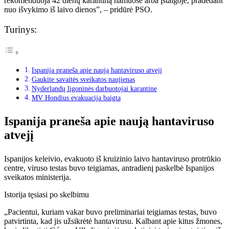
rekomenduoja 42 dienų karantiną namuose arba įstaigoje, pradedant
nuo išvykimo iš laivo dienos”, – pridūrė PSO.
Turinys:
Ispanija praneša apie naują hantaviruso atvejį
Gaukite savaitės sveikatos naujienas
Nyderlandų ligoninės darbuotojai karantine
MV Hondius evakuacija baigta
Ispanija praneša apie naują hantaviruso
atvejį
Ispanijos keleivio, evakuoto iš kruizinio laivo hantaviruso protrūkio
centre, viruso testas buvo teigiamas, antradienį paskelbė Ispanijos
sveikatos ministerija.
Istorija tęsiasi po skelbimu
„Pacientui, kuriam vakar buvo preliminariai teigiamas testas, buvo
patvirtinta, kad jis užsikrėtė hantavirusu. Kalbant apie kitus žmones,