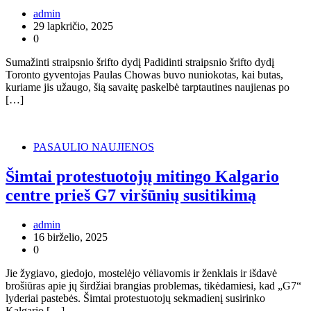
admin
29 lapkričio, 2025
0
Sumažinti straipsnio šrifto dydį Padidinti straipsnio šrifto dydį
Toronto gyventojas Paulas Chowas buvo nuniokotas, kai butas,
kuriame jis užaugo, šią savaitę paskelbė tarptautines naujienas po
[…]
PASAULIO NAUJIENOS
Šimtai protestuotojų mitingo Kalgario
centre prieš G7 viršūnių susitikimą
admin
16 birželio, 2025
0
Jie žygiavo, giedojo, mostelėjo vėliavomis ir ženklais ir išdavė
brošiūras apie jų širdžiai brangias problemas, tikėdamiesi, kad „G7“
lyderiai pastebės. Šimtai protestuotojų sekmadienį susirinko
Kalgario […]