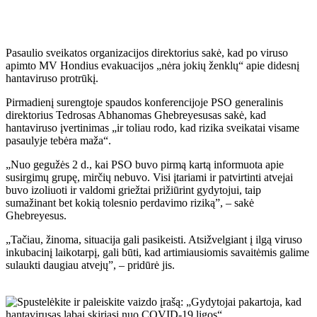
Pasaulio sveikatos organizacijos direktorius sakė, kad po viruso
apimto MV Hondius evakuacijos „nėra jokių ženklų“ apie didesnį
hantaviruso protrūkį.
Pirmadienį surengtoje spaudos konferencijoje PSO generalinis
direktorius Tedrosas Abhanomas Ghebreyesusas sakė, kad
hantaviruso įvertinimas „ir toliau rodo, kad rizika sveikatai visame
pasaulyje tebėra maža“.
„Nuo gegužės 2 d., kai PSO buvo pirmą kartą informuota apie
susirgimų grupę, mirčių nebuvo. Visi įtariami ir patvirtinti atvejai
buvo izoliuoti ir valdomi griežtai prižiūrint gydytojui, taip
sumažinant bet kokią tolesnio perdavimo riziką”, – sakė
Ghebreyesus.
„Tačiau, žinoma, situacija gali pasikeisti. Atsižvelgiant į ilgą viruso
inkubacinį laikotarpį, gali būti, kad artimiausiomis savaitėmis galime
sulaukti daugiau atvejų”, – pridūrė jis.