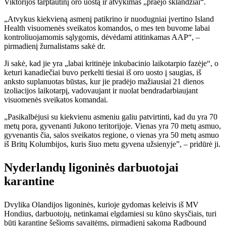
Viktorijos tarptautinį oro uostą ir atvykimas „praėjo sklandžiai“.
„Atvykus kiekvieną asmenį patikrino ir nuodugniai įvertino Island
Health visuomenės sveikatos komandos, o mes ten buvome labai
kontroliuojamomis sąlygomis, dėvėdami atitinkamas AAP“, –
pirmadienį žurnalistams sakė dr.
Ji sakė, kad jie yra „labai kritinėje inkubacinio laikotarpio fazėje“, o
keturi kanadiečiai buvo perkelti tiesiai iš oro uosto į saugias, iš
anksto suplanuotas būstas, kur jie pradėjo mažiausiai 21 dienos
izoliacijos laikotarpį, vadovaujant ir nuolat bendradarbiaujant
visuomenės sveikatos komandai.
„Pasikalbėjusi su kiekvienu asmeniu galiu patvirtinti, kad du yra 70
metų pora, gyvenanti Jukono teritorijoje. Vienas yra 70 metų asmuo,
gyvenantis čia, salos sveikatos regione, o vienas yra 50 metų asmuo
iš Britų Kolumbijos, kuris šiuo metu gyvena užsienyje”, – pridūrė ji.
Nyderlandų ligoninės darbuotojai
karantine
Dvylika Olandijos ligoninės, kurioje gydomas keleivis iš MV
Hondius, darbuotojų, netinkamai elgdamiesi su kūno skysčiais, turi
būti karantine šešioms savaitėms, pirmadienį sakoma Radbound