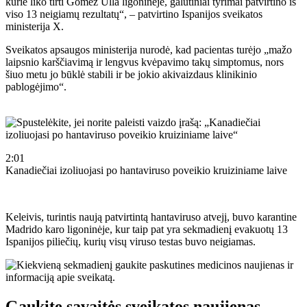
kurie liko tirti Gómez Ulla ligoninėje, galutiniai tyrimai patvirtino iš
viso 13 neigiamų rezultatų“, – patvirtino Ispanijos sveikatos
ministerija X.
Sveikatos apsaugos ministerija nurodė, kad pacientas turėjo „mažo
laipsnio karščiavimą ir lengvus kvėpavimo takų simptomus, nors
šiuo metu jo būklė stabili ir be jokio akivaizdaus klinikinio
pablogėjimo“.
2:01
Kanadiečiai izoliuojasi po hantaviruso poveikio kruiziniame laive
Keleivis, turintis naują patvirtintą hantaviruso atvejį, buvo karantine
Madrido karo ligoninėje, kur taip pat yra sekmadienį evakuotų 13
Ispanijos piliečių, kurių visų viruso testas buvo neigiamas.
Gaukite savaitės sveikatos naujienas