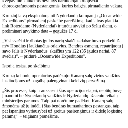
kvėpavimo kaukėmis dėvintys darbuotojai kruopščiai
choreografuotomis pastangomis, kurios baigėsi pirmadienio vakarą.
Kruizinį laivą eksploatuojanti Nyderlandų kompanija „Oceanwide
Expeditions“ pirmadienį paskelbė pareiškimą, kad laivas plaukia
link Roterdamo (Nyderlandai) ir turėtų atvykti po šešių dienų, o
preliminari atvykimo data – gegužės 17 d.
„Visi svečiai ir ribotas įgulos narių skaičius dabar buvo perkelti iš
m/v Hondius į laukiančius orlaivius. Bendras asmenų, repatrijuotų į
savo šalis ir Nyderlandus, skaičius yra 122 (35 įgulos nariai, 87
svečiai)”, – pridūrė „Oceanwide Expeditions”.
Istorija tęsiasi po skelbimu
Kruizų kelionių operatorius padėkojo Kanarų salų vietos valdžios
institucijoms už pagalbą palengvinant keleivių pervežimą.
„Šis procesas, kaip ir ankstesni šios operacijos etapai, nebūtų buvę
įmanomi be Nyderlandų valdžios ir Nyderlandų užsienio reikalų
ministerijos paramos. Taip pat norėtume padėkoti Kanarų salų
žmonėms už jų indėlį į šias bendras humanitarines pastangas, taip
pat Ispanijos vyriausybei už greitus pasirengimus ir didelę logistinę
paramą“, – teigiama pranešime.