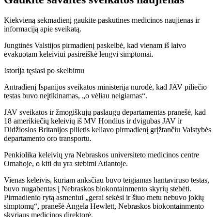
Kiekvieną sekmadienį gaukite paskutines medicinos naujienas ir
informaciją apie sveikatą.
Jungtinės Valstijos pirmadienį paskelbė, kad vienam iš laivo
evakuotam keleiviui pasireiškė lengvi simptomai.
Istorija tęsiasi po skelbimu
Antradienį Ispanijos sveikatos ministerija nurodė, kad JAV piliečio
testas buvo neįtikinamas, „o vėliau neigiamas“.
JAV sveikatos ir žmogiškųjų paslaugų departamentas pranešė, kad
18 amerikiečių keleivių iš MV Hondius ir dvigubas JAV ir
Didžiosios Britanijos pilietis keliavo pirmadienį grįžtančiu Valstybės
departamento oro transportu.
Penkiolika keleivių yra Nebraskos universiteto medicinos centre
Omahoje, o kiti du yra stebimi Atlantoje.
Vienas keleivis, kuriam anksčiau buvo teigiamas hantaviruso testas,
buvo nugabentas į Nebraskos biokontainmento skyrių stebėti.
Pirmadienio rytą asmeniui „gerai sekėsi ir šiuo metu nebuvo jokių
simptomų“, pranešė Angela Hewlett, Nebraskos biokontainmento
skyriaus medicinos direktorė.