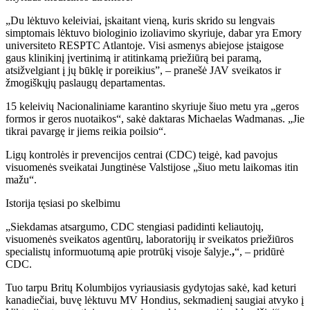
„Du lėktuvo keleiviai, įskaitant vieną, kuris skrido su lengvais
simptomais lėktuvo biologinio izoliavimo skyriuje, dabar yra Emory
universiteto RESPTC Atlantoje. Visi asmenys abiejose įstaigose
gaus klinikinį įvertinimą ir atitinkamą priežiūrą bei paramą,
atsižvelgiant į jų būklę ir poreikius”, – pranešė JAV sveikatos ir
žmogiškųjų paslaugų departamentas.
15 keleivių Nacionaliniame karantino skyriuje šiuo metu yra „geros
formos ir geros nuotaikos“, sakė daktaras Michaelas Wadmanas. „Jie
tikrai pavargę ir jiems reikia poilsio“.
Ligų kontrolės ir prevencijos centrai (CDC) teigė, kad pavojus
visuomenės sveikatai Jungtinėse Valstijose „šiuo metu laikomas itin
mažu“.
Istorija tęsiasi po skelbimu
„Siekdamas atsargumo, CDC stengiasi padidinti keliautojų,
visuomenės sveikatos agentūrų, laboratorijų ir sveikatos priežiūros
specialistų informuotumą apie protrūkį visoje šalyje.
,
“, – pridūrė
CDC.
Tuo tarpu Britų Kolumbijos vyriausiasis gydytojas sakė, kad keturi
kanadiečiai, buvę lėktuvu MV Hondius, sekmadienį saugiai atvyko į