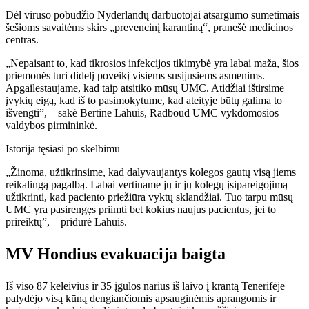
Dėl viruso pobūdžio Nyderlandų darbuotojai atsargumo sumetimais
šešioms savaitėms skirs „prevencinį karantiną“, pranešė medicinos
centras.
„Nepaisant to, kad tikrosios infekcijos tikimybė yra labai maža, šios
priemonės turi didelį poveikį visiems susijusiems asmenims.
Apgailestaujame, kad taip atsitiko mūsų UMC. Atidžiai ištirsime
įvykių eigą, kad iš to pasimokytume, kad ateityje būtų galima to
išvengti”, – sakė Bertine Lahuis, Radboud UMC vykdomosios
valdybos pirmininkė.
Istorija tęsiasi po skelbimu
„Žinoma, užtikrinsime, kad dalyvaujantys kolegos gautų visą jiems
reikalingą pagalbą. Labai vertiname jų ir jų kolegų įsipareigojimą
užtikrinti, kad paciento priežiūra vyktų sklandžiai. Tuo tarpu mūsų
UMC yra pasirengęs priimti bet kokius naujus pacientus, jei to
prireiktų”, – pridūrė Lahuis.
MV Hondius evakuacija baigta
Iš viso 87 keleivius ir 35 įgulos narius iš laivo į krantą Tenerifėje
palydėjo visą kūną dengiančiomis apsauginėmis aprangomis ir