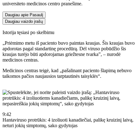
universiteto medicinos centro pranešime.
Daugiau apie Pasaulį
Daugiau vaizdo įrašų
Istorija tęsiasi po skelbimu
„Priėmimo metu iš paciento buvo paimtas kraujas. Šis kraujas buvo
apdorotas pagal standartinę procedūrą. Dėl viruso pobūdžio šis
kraujas turėjo būti apdorojamas griežtesne tvarka”, – nurodė
medicinos centras.
Medicinos centras teigė, kad „pašalinant paciento šlapimą nebuvo
taikomos pačios naujausios tarptautinės taisyklės“.
9:42
Hantaviruso protrūkis: 4 izoliuoti kanadiečiai, palikę kruizinį laivą,
neturi jokių simptomų, sako gydytojas