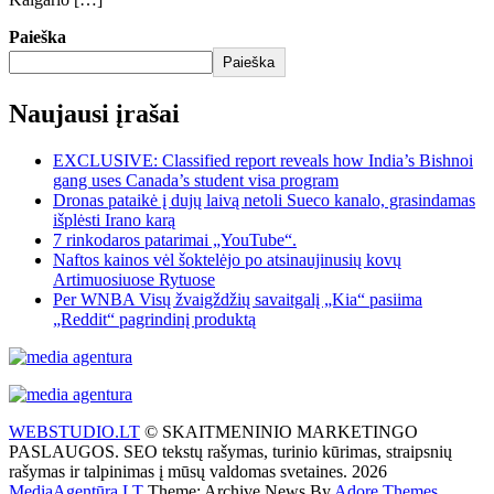
Paieška
Paieška
Naujausi įrašai
EXCLUSIVE: Classified report reveals how India’s Bishnoi
gang uses Canada’s student visa program
Dronas pataikė į dujų laivą netoli Sueco kanalo, grasindamas
išplėsti Irano karą
7 rinkodaros patarimai „YouTube“.
Naftos kainos vėl šoktelėjo po atsinaujinusių kovų
Artimuosiuose Rytuose
Per WNBA Visų žvaigždžių savaitgalį „Kia“ pasiima
„Reddit“ pagrindinį produktą
WEBSTUDIO.LT
© SKAITMENINIO MARKETINGO
PASLAUGOS. SEO tekstų rašymas, turinio kūrimas, straipsnių
rašymas ir talpinimas į mūsų valdomas svetaines. 2026
MediaAgentūra.LT
Theme: Archive News By
Adore Themes
.