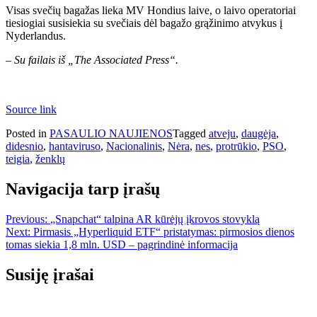
Visas svečių bagažas lieka MV Hondius laive, o laivo operatoriai
tiesiogiai susisiekia su svečiais dėl bagažo grąžinimo atvykus į
Nyderlandus.
– Su failais iš „The Associated Press“.
Source link
Posted in
PASAULIO NAUJIENOS
Tagged
atveju
,
daugėja
,
didesnio
,
hantaviruso
,
Nacionalinis
,
Nėra
,
nes
,
protrūkio
,
PSO
,
teigia
,
ženklų
Navigacija tarp įrašų
Previous:
„Snapchat“ talpina AR kūrėjų įkrovos stovyklą
Next:
Pirmasis „Hyperliquid ETF“ pristatymas: pirmosios dienos
tomas siekia 1,8 mln. USD – pagrindinė informacija
Susiję įrašai