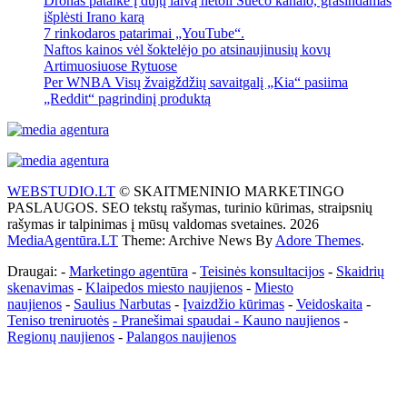
Dronas pataikė į dujų laivą netoli Sueco kanalo, grasindamas
išplėsti Irano karą
7 rinkodaros patarimai „YouTube“.
Naftos kainos vėl šoktelėjo po atsinaujinusių kovų
Artimuosiuose Rytuose
Per WNBA Visų žvaigždžių savaitgalį „Kia“ pasiima
„Reddit“ pagrindinį produktą
WEBSTUDIO.LT
© SKAITMENINIO MARKETINGO
PASLAUGOS. SEO tekstų rašymas, turinio kūrimas, straipsnių
rašymas ir talpinimas į mūsų valdomas svetaines. 2026
MediaAgentūra.LT
Theme: Archive News By
Adore Themes
.
Draugai: -
Marketingo agentūra
-
Teisinės konsultacijos
-
Skaidrių
skenavimas
-
Klaipedos miesto naujienos
-
Miesto
naujienos
-
Saulius Narbutas
-
Įvaizdžio kūrimas
-
Veidoskaita
-
Teniso treniruotės
- Pranešimai spaudai -
Kauno naujienos
-
Regionų naujienos
-
Palangos naujienos