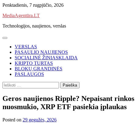
Skip
Penktadienis, 7 rugpjūčio, 2026
to
MediaAgentūra.LT
content
Technologijos, naujienos, verslas
VERSLAS
PASAULIO NAUJIENOS
SOCIALINĖ ŽINIASKLAIDA
KRIPTO TURTAS
BLOKŲ GRANDINĖS
PASLAUGOS
Ieškoti:
Geros naujienos Ripple? Nepaisant rinkos
nuosmukio, XRP ETF pasiekia įplaukas
Posted on
29 gegužės, 2026