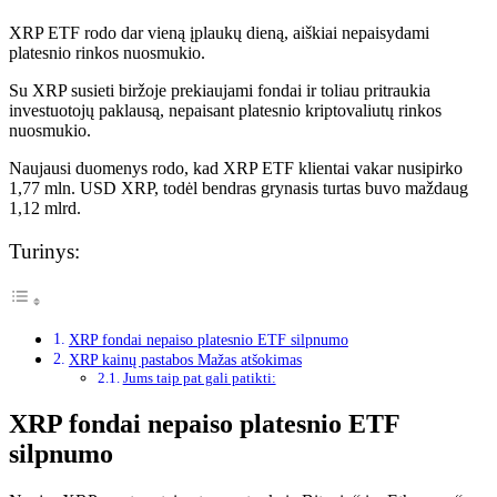
XRP ETF rodo dar vieną įplaukų dieną, aiškiai nepaisydami
platesnio rinkos nuosmukio.
Su XRP susieti biržoje prekiaujami fondai ir toliau pritraukia
investuotojų paklausą, nepaisant platesnio kriptovaliutų rinkos
nuosmukio.
Naujausi duomenys rodo, kad XRP ETF klientai vakar nusipirko
1,77 mln. USD XRP, todėl bendras grynasis turtas buvo maždaug
1,12 mlrd.
Turinys:
XRP fondai nepaiso platesnio ETF silpnumo
XRP kainų pastabos Mažas atšokimas
Jums taip pat gali patikti:
XRP fondai nepaiso platesnio ETF
silpnumo