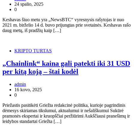
24 spalio, 2025
0
Keshavas šiuo metu yra „NewsBTC“ vyresnysis rašytojas ir nuo
2021 m. birželio 14 d. buvo prijungtas prie svetainės. Keshavas rašo
daug metų, iš pradžių kaip […]
KRIPTO TURTAS
„Chainlink“ kaina gali patekti iki 31 USD
per kitą koją – štai kodėl
admin
16 kovo, 2025
0
Priežastis pasitikėti Griežta redakcinė politika, kurioje pagrindinis
dėmesys skiriamas tikslumui, aktualumui ir nešališkumui Sukūrė
pramonės ekspertai ir kruopščiai peržiūrimi Aukščiausi pranešimų ir
leidybos standartai Griežta […]