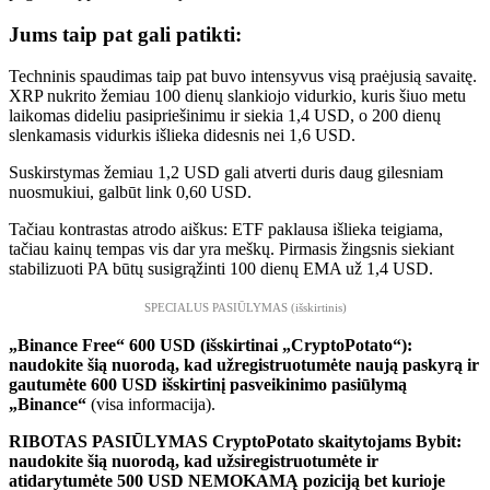
Jums taip pat gali patikti:
Techninis spaudimas taip pat buvo intensyvus visą praėjusią savaitę.
XRP nukrito žemiau 100 dienų slankiojo vidurkio, kuris šiuo metu
laikomas dideliu pasipriešinimu ir siekia 1,4 USD, o 200 dienų
slenkamasis vidurkis išlieka didesnis nei 1,6 USD.
Suskirstymas žemiau 1,2 USD gali atverti duris daug gilesniam
nuosmukiui, galbūt link 0,60 USD.
Tačiau kontrastas atrodo aiškus: ETF paklausa išlieka teigiama,
tačiau kainų tempas vis dar yra meškų. Pirmasis žingsnis siekiant
stabilizuoti PA būtų susigrąžinti 100 dienų EMA už 1,4 USD.
SPECIALUS PASIŪLYMAS (išskirtinis)
„Binance Free“ 600 USD (išskirtinai „CryptoPotato“):
naudokite šią nuorodą, kad užregistruotumėte naują paskyrą ir
gautumėte 600 USD išskirtinį pasveikinimo pasiūlymą
„Binance“
(visa informacija).
RIBOTAS PASIŪLYMAS CryptoPotato skaitytojams Bybit:
naudokite šią nuorodą, kad užsiregistruotumėte ir
atidarytumėte 500 USD NEMOKAMĄ poziciją bet kurioje