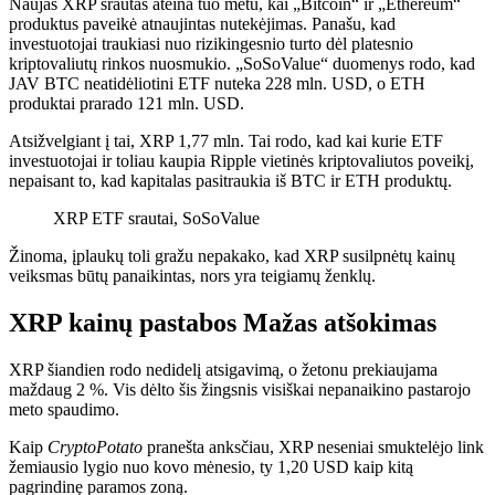
Naujas XRP srautas ateina tuo metu, kai „Bitcoin“ ir „Ethereum“
produktus paveikė atnaujintas nutekėjimas. Panašu, kad
investuotojai traukiasi nuo rizikingesnio turto dėl platesnio
kriptovaliutų rinkos nuosmukio. „SoSoValue“ duomenys rodo, kad
JAV BTC neatidėliotini ETF nuteka 228 mln. USD, o ETH
produktai prarado 121 mln. USD.
Atsižvelgiant į tai, XRP 1,77 mln. Tai rodo, kad kai kurie ETF
investuotojai ir toliau kaupia Ripple vietinės kriptovaliutos poveikį,
nepaisant to, kad kapitalas pasitraukia iš BTC ir ETH produktų.
XRP ETF srautai, SoSoValue
Žinoma, įplaukų toli gražu nepakako, kad XRP susilpnėtų kainų
veiksmas būtų panaikintas, nors yra teigiamų ženklų.
XRP kainų pastabos Mažas atšokimas
XRP šiandien rodo nedidelį atsigavimą, o žetonu prekiaujama
maždaug 2 %. Vis dėlto šis žingsnis visiškai nepanaikino pastarojo
meto spaudimo.
Kaip
CryptoPotato
pranešta anksčiau, XRP neseniai smuktelėjo link
žemiausio lygio nuo kovo mėnesio, ty 1,20 USD kaip kitą
pagrindinę paramos zoną.