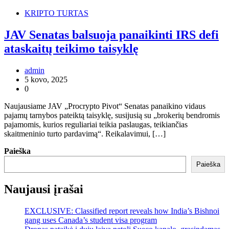
KRIPTO TURTAS
JAV Senatas balsuoja panaikinti IRS defi
ataskaitų teikimo taisyklę
admin
5 kovo, 2025
0
Naujausiame JAV „Procrypto Pivot“ Senatas panaikino vidaus
pajamų tarnybos pateiktą taisyklę, susijusią su „brokerių bendromis
pajamomis, kurios reguliariai teikia paslaugas, teikiančias
skaitmeninio turto pardavimą“. Reikalavimui, […]
Paieška
Paieška
Naujausi įrašai
EXCLUSIVE: Classified report reveals how India’s Bishnoi
gang uses Canada’s student visa program