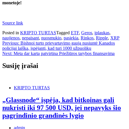
monetoje!
Source link
Posted in
KRIPTO TURTAS
Tagged
ETF
,
Geros
,
įplaukas
,
naujienos
,
nepaisant
,
nuosmukio
,
pasiekia
,
Rinkos
,
Ripple
,
XRP
Navigacija
Previous:
Bishnoi turto prievartavimo gauja nusiuntė Kanados
policijai laišką, įspėjantį, kad turi 1000 užpuolikų
tarp
Next:
Meta dar kartą patvirtina Priežiūros tarybos finansavimą
įrašų
Susiję įrašai
KRIPTO TURTAS
„Glassnode“ įspėja, kad bitkoinas gali
nukristi iki 97 500 USD, jei nepavyks šio
pagrindinio grandinės lygio
admin