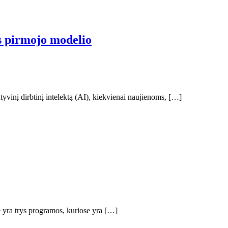
s pirmojo modelio
atyvinį dirbtinį intelektą (AI), kiekvienai naujienoms, […]
e yra trys programos, kuriose yra […]