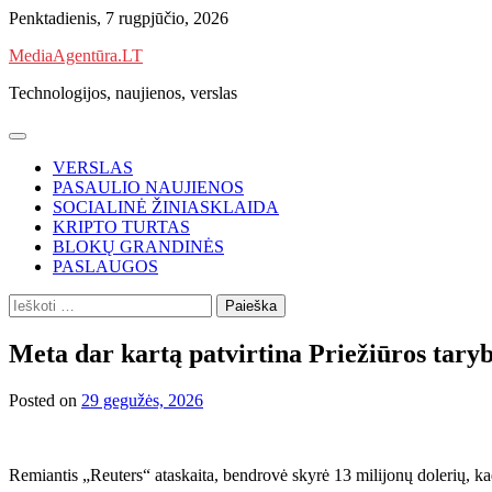
Skip
Penktadienis, 7 rugpjūčio, 2026
to
MediaAgentūra.LT
content
Technologijos, naujienos, verslas
VERSLAS
PASAULIO NAUJIENOS
SOCIALINĖ ŽINIASKLAIDA
KRIPTO TURTAS
BLOKŲ GRANDINĖS
PASLAUGOS
Ieškoti:
Meta dar kartą patvirtina Priežiūros tary
Posted on
29 gegužės, 2026
Remiantis „Reuters“ ataskaita, bendrovė skyrė 13 milijonų dolerių, ka