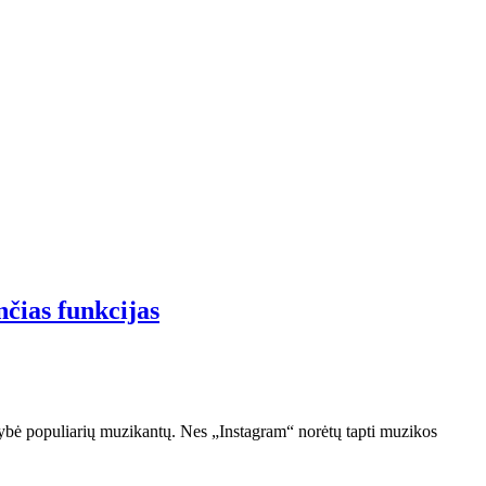
čias funkcijas
gybė populiarių muzikantų. Nes „Instagram“ norėtų tapti muzikos