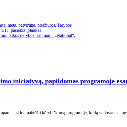
artą
,
meta
,
patvirtina
,
priežiūros
,
Tarybos
 ETF pasiekia įplaukas
mo, taikos derybos: šaltiniai – „National“.
imo iniciatyvą, papildomas programoje esan
kampanija, skirta pabrėžti kūrybiškumą programoje, kurią vadovaus dau