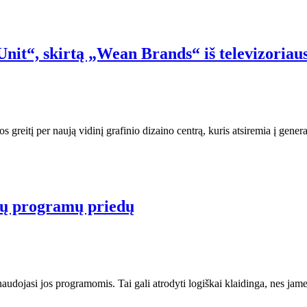
nit“, skirtą „Wean Brands“ iš televizoriau
 greitį per naują vidinį grafinio dizaino centrą, kuris atsiremia į gener
ujų programų priedų
udojasi jos programomis. Tai gali atrodyti logiškai klaidinga, nes jam