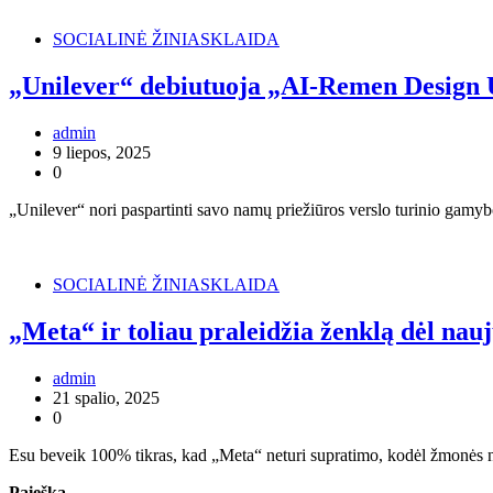
SOCIALINĖ ŽINIASKLAIDA
„Unilever“ debiutuoja „AI-Remen Design U
admin
9 liepos, 2025
0
„Unilever“ nori paspartinti savo namų priežiūros verslo turinio gamybos
SOCIALINĖ ŽINIASKLAIDA
„Meta“ ir toliau praleidžia ženklą dėl na
admin
21 spalio, 2025
0
Esu beveik 100% tikras, kad „Meta“ neturi supratimo, kodėl žmonės na
Paieška