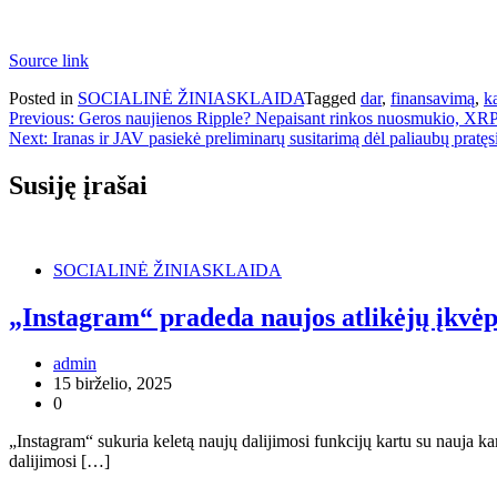
Source link
Posted in
SOCIALINĖ ŽINIASKLAIDA
Tagged
dar
,
finansavimą
,
k
Navigacija
Previous:
Geros naujienos Ripple? Nepaisant rinkos nuosmukio, XRP
Next:
Iranas ir JAV pasiekė preliminarų susitarimą dėl paliaubų pratęsi
tarp
įrašų
Susiję įrašai
SOCIALINĖ ŽINIASKLAIDA
„Instagram“ pradeda naujos atlikėjų įkvėp
admin
15 birželio, 2025
0
„Instagram“ sukuria keletą naujų dalijimosi funkcijų kartu su nauja 
dalijimosi […]