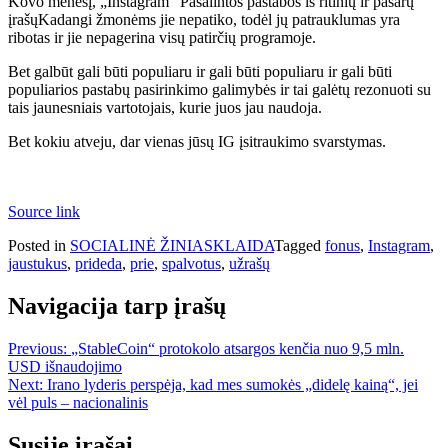
Kovo mėnesį, „Instagram“
Pašalintos pastabos iš ritinių ir pašarų
įrašų
Kadangi žmonėms jie nepatiko, todėl jų patrauklumas yra
ribotas ir jie nepagerina visų patirčių programoje.
Bet galbūt gali būti populiaru ir gali būti populiaru ir gali būti
populiarios pastabų pasirinkimo galimybės ir tai galėtų rezonuoti su
tais jaunesniais vartotojais, kurie juos jau naudoja.
Bet kokiu atveju, dar vienas jūsų IG įsitraukimo svarstymas.
Source link
Posted in
SOCIALINĖ ŽINIASKLAIDA
Tagged
fonus
,
Instagram
,
jaustukus
,
prideda
,
prie
,
spalvotus
,
užrašų
Navigacija tarp įrašų
Previous:
„StableCoin“ protokolo atsargos kenčia nuo 9,5 mln.
USD išnaudojimo
Next:
Irano lyderis perspėja, kad mes sumokės „didelę kainą“, jei
vėl puls – nacionalinis
Susiję įrašai