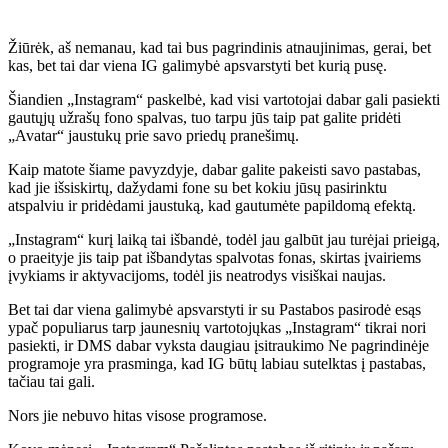
Žiūrėk, aš nemanau, kad tai bus pagrindinis atnaujinimas, gerai, bet
kas, bet tai dar viena IG galimybė apsvarstyti bet kurią pusę.
Šiandien „Instagram“ paskelbė, kad visi vartotojai dabar gali pasiekti
gautųjų užrašų fono spalvas, tuo tarpu jūs taip pat galite pridėti
„Avatar“ jaustukų prie savo priedų pranešimų.
Kaip matote šiame pavyzdyje, dabar galite pakeisti savo pastabas,
kad jie išsiskirtų, dažydami fone su bet kokiu jūsų pasirinktu
atspalviu ir pridėdami jaustuką, kad gautumėte papildomą efektą.
„Instagram“ kurį laiką tai išbandė, todėl jau galbūt jau turėjai prieigą,
o praeityje jis taip pat išbandytas spalvotas fonas, skirtas įvairiems
įvykiams ir aktyvacijoms, todėl jis neatrodys visiškai naujas.
Bet tai dar viena galimybė apsvarstyti ir su
Pastabos
pasirodė esąs
ypač populiarus tarp jaunesnių vartotojų
kas „Instagram“ tikrai nori
pasiekti, ir
DMS dabar vyksta daugiau įsitraukimo
Ne pagrindinėje
programoje yra prasminga, kad IG būtų labiau sutelktas į pastabas,
tačiau tai gali.
Nors jie nebuvo hitas visose programose.