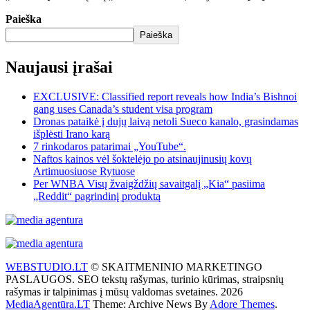
Paieška
Paieška
Naujausi įrašai
EXCLUSIVE: Classified report reveals how India’s Bishnoi
gang uses Canada’s student visa program
Dronas pataikė į dujų laivą netoli Sueco kanalo, grasindamas
išplėsti Irano karą
7 rinkodaros patarimai „YouTube“.
Naftos kainos vėl šoktelėjo po atsinaujinusių kovų
Artimuosiuose Rytuose
Per WNBA Visų žvaigždžių savaitgalį „Kia“ pasiima
„Reddit“ pagrindinį produktą
WEBSTUDIO.LT
© SKAITMENINIO MARKETINGO
PASLAUGOS. SEO tekstų rašymas, turinio kūrimas, straipsnių
rašymas ir talpinimas į mūsų valdomas svetaines. 2026
MediaAgentūra.LT
Theme: Archive News By
Adore Themes
.