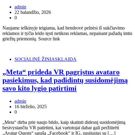
admin
22 balandžio, 2026
0
Naujame ieškinyje teigiama, kad bendrovė pelnėsi iš sukčiavimo
reklamos ir tyčia leido tęsti netikras reklamas, nepaisant pažadų imtis
griežtų priemonių. Source link
SOCIALINĖ ŽINIASKLAIDA
„Meta“ prideda VR pagrįstus avataro
pasiekimus, kad padidintų susidomėjimą
savo kito lygio patirtimi
admin
16 birželio, 2025
0
„Meta“ dirba prie naujo būdo, kaip skatinti didesnį susidomėjimą
besivystančiu VR patirtimi, kai vartotojai dabar gali peržiūrėti
„Avatar Quests“ sąrašą „Facebook“ ir IG, susijusius su […]