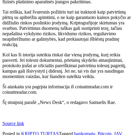
fizinės platinimo aparatinės įrangos pakeitimas.
Tai reiškia, kad švaresnis požiūris turi tai traktuoti kaip patvirtintą
plėtrą su apibrėžta apimtimi, o ne kaip garantuoto kainos pokyčio ar
didžiulio rinkos poslinkio įrodymą. Kriptografijoje skirtumas yra
svarbus. Patvirtintas duomenų taškas gali sustiprinti tezę, tačiau
nepašalina vykdymo rizikos, likvidumo rizikos, reguliavimo
neapibrėžtumo ar galimybės, kad prekiautojai išblėstų pradinę
reakciją.
Kol kas ši istorija suteikia rinkai dar vieną įrodymą, kurį reikia
pasverti. Jei tolesni dokumentai, prietaisų skydelio atnaujinimai,
protokolo įrašai ar oficialūs pareiškimai patvirtina tolesnį pagreitį,
kampas gali išsivystyti į didesnį. Jei ne, tai vis dar yra naudingas
momentinis vaizdas, kur šiandien sutelkta veikla.
Ši ataskaita yra pagrįsta informacija iš coinatmradar.com ir
coinatmradar.com.
Šį straipsnį parašė „News Desk“, o redagavo Samuelis Rae.
Source link
Posted in
KRIPTO TURTAS
Tagged
bankomatų
,
Bitcoin
,
JAV
,