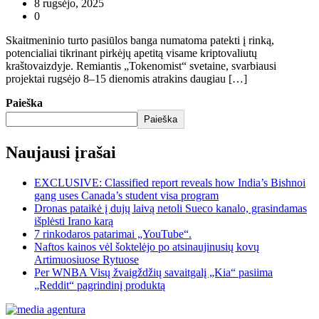
8 rugsėjo, 2025
0
Skaitmeninio turto pasiūlos banga numatoma patekti į rinką,
potencialiai tikrinant pirkėjų apetitą visame kriptovaliutų
kraštovaizdyje. Remiantis „Tokenomist“ svetaine, svarbiausi
projektai rugsėjo 8–15 dienomis atrakins daugiau […]
Paieška
Paieška
Naujausi įrašai
EXCLUSIVE: Classified report reveals how India’s Bishnoi
gang uses Canada’s student visa program
Dronas pataikė į dujų laivą netoli Sueco kanalo, grasindamas
išplėsti Irano karą
7 rinkodaros patarimai „YouTube“.
Naftos kainos vėl šoktelėjo po atsinaujinusių kovų
Artimuosiuose Rytuose
Per WNBA Visų žvaigždžių savaitgalį „Kia“ pasiima
„Reddit“ pagrindinį produktą