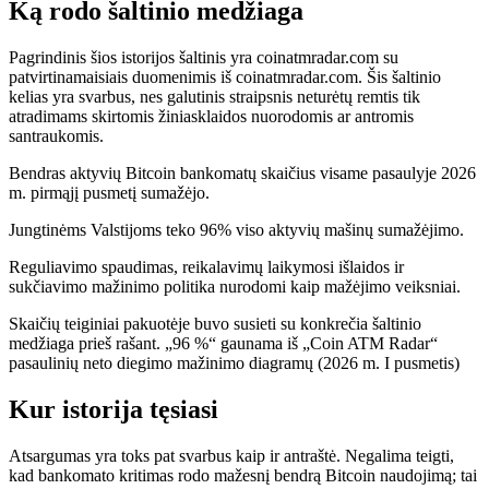
Ką rodo šaltinio medžiaga
Pagrindinis šios istorijos šaltinis yra coinatmradar.com su
patvirtinamaisiais duomenimis iš coinatmradar.com. Šis šaltinio
kelias yra svarbus, nes galutinis straipsnis neturėtų remtis tik
atradimams skirtomis žiniasklaidos nuorodomis ar antromis
santraukomis.
Bendras aktyvių Bitcoin bankomatų skaičius visame pasaulyje 2026
m. pirmąjį pusmetį sumažėjo.
Jungtinėms Valstijoms teko 96% viso aktyvių mašinų sumažėjimo.
Reguliavimo spaudimas, reikalavimų laikymosi išlaidos ir
sukčiavimo mažinimo politika nurodomi kaip mažėjimo veiksniai.
Skaičių teiginiai pakuotėje buvo susieti su konkrečia šaltinio
medžiaga prieš rašant. „96 %“ gaunama iš „Coin ATM Radar“
pasaulinių neto diegimo mažinimo diagramų (2026 m. I pusmetis)
Kur istorija tęsiasi
Atsargumas yra toks pat svarbus kaip ir antraštė. Negalima teigti,
kad bankomato kritimas rodo mažesnį bendrą Bitcoin naudojimą; tai