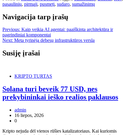
pasaulinių
,
pirmąjį
,
pusmetį
,
sudaro
,
sumažinimų
Navigacija tarp įrašų
Previous:
Kaip veikia AI agentai: paaiškinta architektūra ir
pagrindiniai komponentai
Next:
Meta tyrinėja debesų infrastruktūros verslą
Susiję įrašai
KRIPTO TURTAS
Solana turi beveik 77 USD, nes
prekybininkai ieško realios paklausos
admin
16 liepos, 2026
0
Kripto nejuda dėl vienos rūšies katalizatoriaus. Kai kuriomis