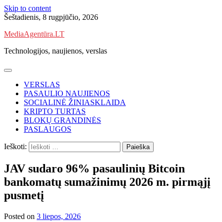
Skip to content
Šeštadienis, 8 rugpjūčio, 2026
MediaAgentūra.LT
Technologijos, naujienos, verslas
VERSLAS
PASAULIO NAUJIENOS
SOCIALINĖ ŽINIASKLAIDA
KRIPTO TURTAS
BLOKŲ GRANDINĖS
PASLAUGOS
Ieškoti:
JAV sudaro 96% pasaulinių Bitcoin
bankomatų sumažinimų 2026 m. pirmąjį
pusmetį
Posted on
3 liepos, 2026