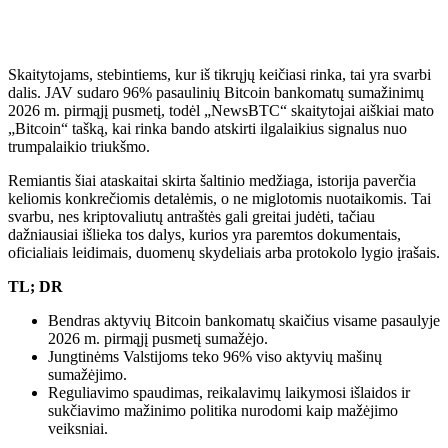
Skaitytojams, stebintiems, kur iš tikrųjų keičiasi rinka, tai yra svarbi
dalis. JAV sudaro 96% pasaulinių Bitcoin bankomatų sumažinimų
2026 m. pirmąjį pusmetį, todėl „NewsBTC“ skaitytojai aiškiai mato
„Bitcoin“ tašką, kai rinka bando atskirti ilgalaikius signalus nuo
trumpalaikio triukšmo.
Remiantis šiai ataskaitai skirta šaltinio medžiaga, istorija paverčia
keliomis konkrečiomis detalėmis, o ne miglotomis nuotaikomis. Tai
svarbu, nes kriptovaliutų antraštės gali greitai judėti, tačiau
dažniausiai išlieka tos dalys, kurios yra paremtos dokumentais,
oficialiais leidimais, duomenų skydeliais arba protokolo lygio įrašais.
TL; DR
Bendras aktyvių Bitcoin bankomatų skaičius visame pasaulyje
2026 m. pirmąjį pusmetį sumažėjo.
Jungtinėms Valstijoms teko 96% viso aktyvių mašinų
sumažėjimo.
Reguliavimo spaudimas, reikalavimų laikymosi išlaidos ir
sukčiavimo mažinimo politika nurodomi kaip mažėjimo
veiksniai.