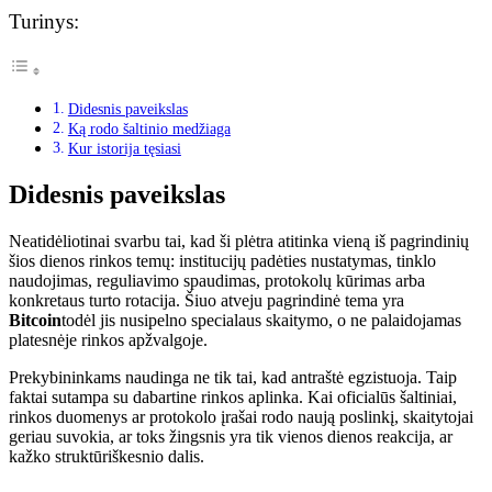
Turinys:
Didesnis paveikslas
Ką rodo šaltinio medžiaga
Kur istorija tęsiasi
Didesnis paveikslas
Neatidėliotinai svarbu tai, kad ši plėtra atitinka vieną iš pagrindinių
šios dienos rinkos temų: institucijų padėties nustatymas, tinklo
naudojimas, reguliavimo spaudimas, protokolų kūrimas arba
konkretaus turto rotacija. Šiuo atveju pagrindinė tema yra
Bitcoin
todėl jis nusipelno specialaus skaitymo, o ne palaidojamas
platesnėje rinkos apžvalgoje.
Prekybininkams naudinga ne tik tai, kad antraštė egzistuoja. Taip
faktai sutampa su dabartine rinkos aplinka. Kai oficialūs šaltiniai,
rinkos duomenys ar protokolo įrašai rodo naują poslinkį, skaitytojai
geriau suvokia, ar toks žingsnis yra tik vienos dienos reakcija, ar
kažko struktūriškesnio dalis.