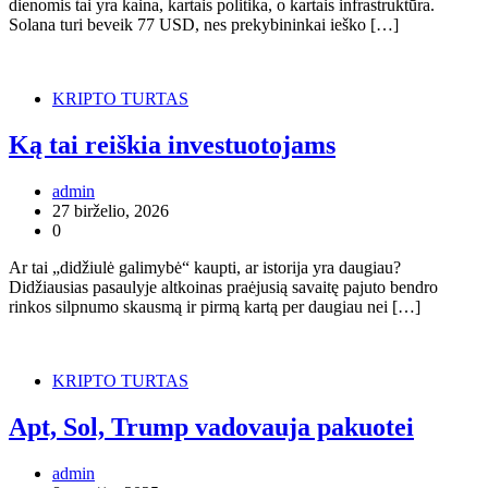
dienomis tai yra kaina, kartais politika, o kartais infrastruktūra.
Solana turi beveik 77 USD, nes prekybininkai ieško […]
KRIPTO TURTAS
Ką tai reiškia investuotojams
admin
27 birželio, 2026
0
Ar tai „didžiulė galimybė“ kaupti, ar istorija yra daugiau?
Didžiausias pasaulyje altkoinas praėjusią savaitę pajuto bendro
rinkos silpnumo skausmą ir pirmą kartą per daugiau nei […]
KRIPTO TURTAS
Apt, Sol, Trump vadovauja pakuotei
admin