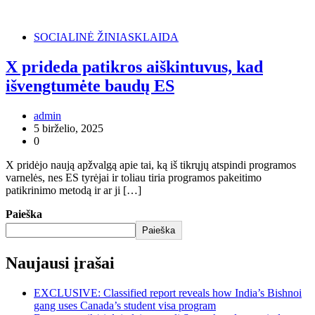
SOCIALINĖ ŽINIASKLAIDA
X prideda patikros aiškintuvus, kad
išvengtumėte baudų ES
admin
5 birželio, 2025
0
X pridėjo naują apžvalgą apie tai, ką iš tikrųjų atspindi programos
varnelės, nes ES tyrėjai ir toliau tiria programos pakeitimo
patikrinimo metodą ir ar ji […]
Paieška
Paieška
Naujausi įrašai
EXCLUSIVE: Classified report reveals how India’s Bishnoi
gang uses Canada’s student visa program