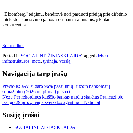
„Bloomberg“ teigimu, bendrovė nori parduoti prieigą prie dirbtinio
intelekto skaičiavimo galios išoriniams šaltiniams, įskaitant
konkurentus.
Source link
Posted in
SOCIALINĖ ŽINIASKLAIDA
Tagged
debesų
,
infrastruktūros
,
meta
,
tyrinėja
,
verslą
Navigacija tarp įrašų
Previous:
JAV sudaro 96% pasaulinių Bitcoin bankomatų
sumažinimų 2026 m. pirmąjį pusmetį
Next:
Per rekordines karščio bangas mirčių skaičius Prancūzijoje
išaugo 29 proc., teigia sveikatos agentūra – National
Susiję įrašai
SOCIALINĖ ŽINIASKLAIDA