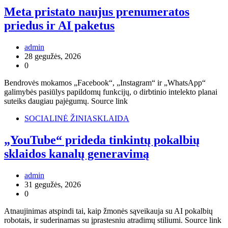
Meta pristato naujus prenumeratos
priedus ir AI paketus
admin
28 gegužės, 2026
0
Bendrovės mokamos „Facebook“, „Instagram“ ir „WhatsApp“
galimybės pasiūlys papildomų funkcijų, o dirbtinio intelekto planai
suteiks daugiau pajėgumų. Source link
SOCIALINĖ ŽINIASKLAIDA
„YouTube“ prideda tinkintų pokalbių
sklaidos kanalų generavimą
admin
31 gegužės, 2026
0
Atnaujinimas atspindi tai, kaip žmonės sąveikauja su AI pokalbių
robotais, ir suderinamas su įprastesniu atradimų stiliumi. Source link