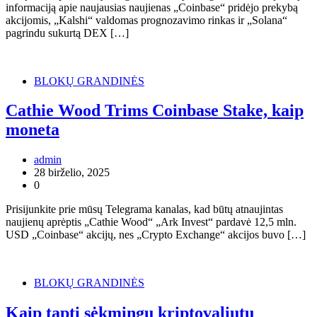
informaciją apie naujausias naujienas „Coinbase“ pridėjo prekybą
akcijomis, „Kalshi“ valdomas prognozavimo rinkas ir „Solana“
pagrindu sukurtą DEX […]
BLOKŲ GRANDINĖS
Cathie Wood Trims Coinbase Stake, kaip
moneta
admin
28 birželio, 2025
0
Prisijunkite prie mūsų Telegrama kanalas, kad būtų atnaujintas
naujienų aprėptis „Cathie Wood“ „Ark Invest“ pardavė 12,5 mln.
USD „Coinbase“ akcijų, nes „Crypto Exchange“ akcijos buvo […]
BLOKŲ GRANDINĖS
Kaip tapti sėkmingu kriptovaliutų