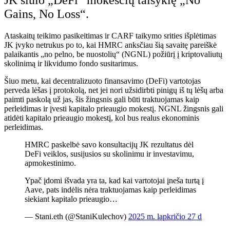
Gains, No Loss“.
Ataskaitų teikimo pasikeitimas ir CARF taikymo srities išplėtimas
JK įvyko netrukus po to, kai HMRC anksčiau šią savaitę pareiškė
palaikantis „no pelno, be nuostolių“ (NGNL) požiūrį į kriptovaliutų
skolinimą ir likvidumo fondo susitarimus.
Šiuo metu, kai decentralizuoto finansavimo (DeFi) vartotojas
perveda lėšas į protokolą, net jei nori užsidirbti pinigų iš tų lėšų arba
paimti paskolą už jas, šis žingsnis gali būti traktuojamas kaip
perleidimas ir įvesti kapitalo prieaugio mokestį. NGNL žingsnis gali
atidėti kapitalo prieaugio mokestį, kol bus realus ekonominis
perleidimas.
HMRC paskelbė savo konsultacijų JK rezultatus dėl
DeFi veiklos, susijusios su skolinimu ir investavimu,
apmokestinimo.
Ypač įdomi išvada yra ta, kad kai vartotojai įneša turtą į
Aave, pats indėlis nėra traktuojamas kaip perleidimas
siekiant kapitalo prieaugio…
— Stani.eth (@StaniKulechov)
2025 m. lapkričio 27 d