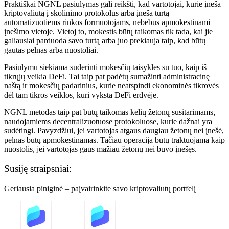
Praktiškai NGNL pasiūlymas gali reikšti, kad vartotojai, kurie įneša
kriptovaliutą į skolinimo protokolus arba įneša turtą
automatizuotiems rinkos formuotojams, nebebus apmokestinami
įnešimo vietoje. Vietoj to, mokestis būtų taikomas tik tada, kai jie
galiausiai parduoda savo turtą arba juo prekiauja taip, kad būtų
gautas pelnas arba nuostoliai.
Pasiūlymu siekiama suderinti mokesčių taisykles su tuo, kaip iš
tikrųjų veikia DeFi. Tai taip pat padėtų sumažinti administracinę
naštą ir mokesčių padarinius, kurie neatspindi ekonominės tikrovės
dėl tam tikros veiklos, kuri vyksta DeFi erdvėje.
NGNL metodas taip pat būtų taikomas kelių žetonų susitarimams,
naudojamiems decentralizuotuose protokoluose, kurie dažnai yra
sudėtingi. Pavyzdžiui, jei vartotojas atgaus daugiau žetonų nei įnešė,
pelnas būtų apmokestinamas. Tačiau operacija būtų traktuojama kaip
nuostolis, jei vartotojas gaus mažiau žetonų nei buvo įnešęs.
Susiję straipsniai:
Geriausia piniginė – paįvairinkite savo kriptovaliutų portfelį