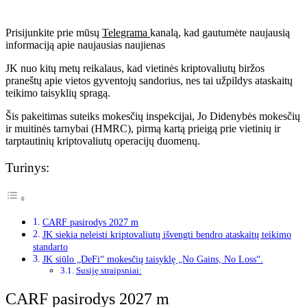
Prisijunkite prie mūsų
Telegrama
kanalą, kad gautumėte naujausią
informaciją apie naujausias naujienas
JK nuo kitų metų reikalaus, kad vietinės kriptovaliutų biržos
praneštų apie vietos gyventojų sandorius, nes tai užpildys ataskaitų
teikimo taisyklių spragą.
Šis pakeitimas suteiks mokesčių inspekcijai, Jo Didenybės mokesčių
ir muitinės tarnybai (HMRC), pirmą kartą prieigą prie vietinių ir
tarptautinių kriptovaliutų operacijų duomenų.
Turinys:
CARF pasirodys 2027 m
JK siekia neleisti kriptovaliutų išvengti bendro ataskaitų teikimo
standarto
JK siūlo „DeFi“ mokesčių taisyklę „No Gains, No Loss“.
Susiję straipsniai:
CARF pasirodys 2027 m