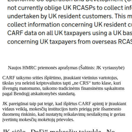
Naujos HMRC priemonės aprašymas (Šaltinis: JK vyriausybė)
CARF taikymo srities išplėtimo, įtraukiant vietinius vartotojus,
tikslas yra neleisti kriptovaliutos tapti „ne CRS“ turto klase, kuri
išvengtų matomumo, taikomo tradicinėms finansinėms sąskaitoms
pagal Bendrąjį atskaitomybės standartą.
JK pareigūnai taip pat teigė, kad išplėtus CARF apimtį ir įtraukiant
vidaus veiklą, mokesčių institucijos turės prieigą prie išsamesnio
duomenų rinkinio, kad nustatytų reikalavimų nesilaikymą ir geriau
įvertintų mokesčių mokėtojų prievoles.
JK siūlo „DeFi“ mokesčių taisyklę „No