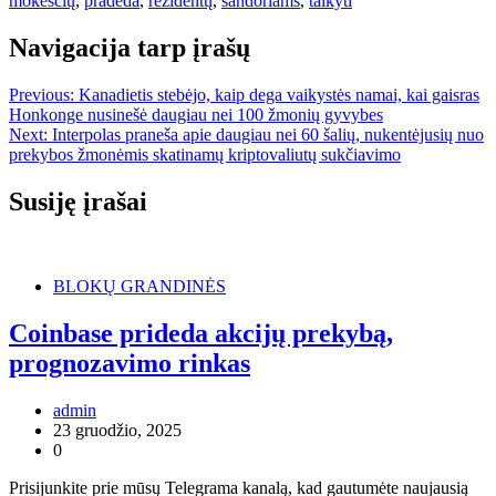
mokesčių
,
pradeda
,
rezidentų
,
sandoriams
,
taikyti
Navigacija tarp įrašų
Previous:
Kanadietis stebėjo, kaip dega vaikystės namai, kai gaisras
Honkonge nusinešė daugiau nei 100 žmonių gyvybes
Next:
Interpolas praneša apie daugiau nei 60 šalių, nukentėjusių nuo
prekybos žmonėmis skatinamų kriptovaliutų sukčiavimo
Susiję įrašai
BLOKŲ GRANDINĖS
Coinbase prideda akcijų prekybą,
prognozavimo rinkas
admin
23 gruodžio, 2025
0
Prisijunkite prie mūsų Telegrama kanalą, kad gautumėte naujausią