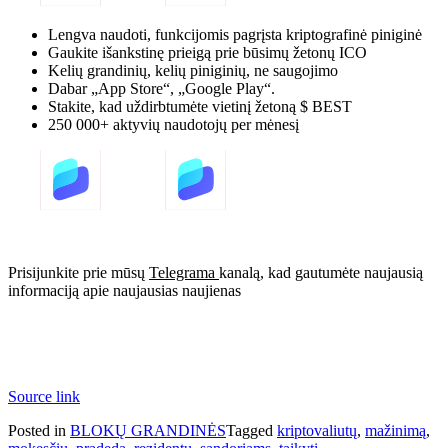
Lengva naudoti, funkcijomis pagrįsta kriptografinė piniginė
Gaukite išankstinę prieigą prie būsimų žetonų ICO
Kelių grandinių, kelių piniginių, ne saugojimo
Dabar „App Store“, „Google Play“.
Stakite, kad uždirbtumėte vietinį žetoną $ BEST
250 000+ aktyvių naudotojų per mėnesį
Prisijunkite prie mūsų
Telegrama
kanalą, kad gautumėte naujausią
informaciją apie naujausias naujienas
Source link
Posted in
BLOKŲ GRANDINĖS
Tagged
kriptovaliutų
,
mažinimą
,