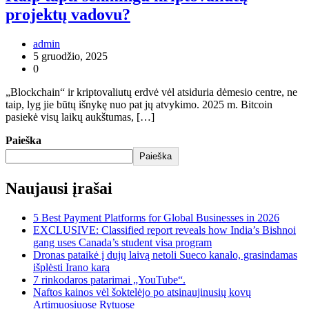
projektų vadovu?
admin
5 gruodžio, 2025
0
„Blockchain“ ir kriptovaliutų erdvė vėl atsiduria dėmesio centre, ne
taip, lyg jie būtų išnykę nuo pat jų atvykimo. 2025 m. Bitcoin
pasiekė visų laikų aukštumas, […]
Paieška
Paieška
Naujausi įrašai
5 Best Payment Platforms for Global Businesses in 2026
EXCLUSIVE: Classified report reveals how India’s Bishnoi
gang uses Canada’s student visa program
Dronas pataikė į dujų laivą netoli Sueco kanalo, grasindamas
išplėsti Irano karą
7 rinkodaros patarimai „YouTube“.
Naftos kainos vėl šoktelėjo po atsinaujinusių kovų
Artimuosiuose Rytuose