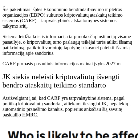
Šis pakeitimas išplės Ekonominio bendradarbiavimo ir plėtros
organizacijos (EBPO) sukurtos kriptovaliutų ataskaitų teikimo
sistemos (CARF) – tarpvalstybinės atskaitomybės sistemos –
taikymo sritį.
Sistema leidžia keistis informacija tarp mokesčių institucijų visame
pasaulyje, o kriptovaliutų turto paslaugų teikėjai turės atlikti išsamų
patikrinimą, patikrinti vartotojų tapatybę ir kasmet pateikti išsamią
informaciją apie sandorius.
CARF pirmasis pasaulinis informacijos mainai įvyks 2027 m.
JK siekia neleisti kriptovaliutų išvengti
bendro ataskaitų teikimo standarto
Atsižvelgiant į tai, kad CARF yra tarpvalstybinė sistema, pagal
politiką kriptovaliutų sandoriai, atliekami tiesiogiai JK, nepatektų į
automatinio pranešimo kanalus.
popierius
anksčiau šią savaitę
pasidalijo HMRC.