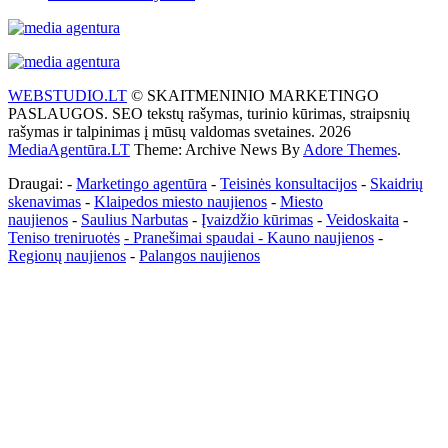
WEBSTUDIO.LT
© SKAITMENINIO MARKETINGO
PASLAUGOS. SEO tekstų rašymas, turinio kūrimas, straipsnių
rašymas ir talpinimas į mūsų valdomas svetaines. 2026
MediaAgentūra.LT
Theme: Archive News By
Adore Themes
.
Draugai: -
Marketingo agentūra
-
Teisinės konsultacijos
-
Skaidrių
skenavimas
-
Klaipedos miesto naujienos
-
Miesto
naujienos
-
Saulius Narbutas
-
Įvaizdžio kūrimas
-
Veidoskaita
-
Teniso treniruotės
- Pranešimai spaudai -
Kauno naujienos
-
Regionų naujienos
-
Palangos naujienos