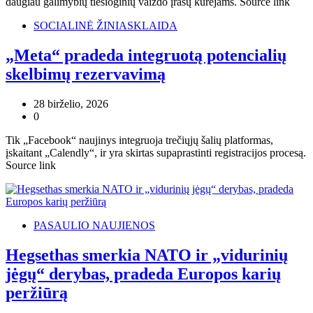
daugiau galimybių tiesioginių vaizdo įrašų kūrėjams. Source link
SOCIALINĖ ŽINIASKLAIDA
„Meta“ pradeda integruotą potencialių
skelbimų rezervavimą
28 birželio, 2026
0
Tik „Facebook“ naujinys integruoja trečiųjų šalių platformas,
įskaitant „Calendly“, ir yra skirtas supaprastinti registracijos procesą.
Source link
PASAULIO NAUJIENOS
Hegsethas smerkia NATO ir „vidurinių
jėgų“ derybas, pradeda Europos karių
peržiūrą