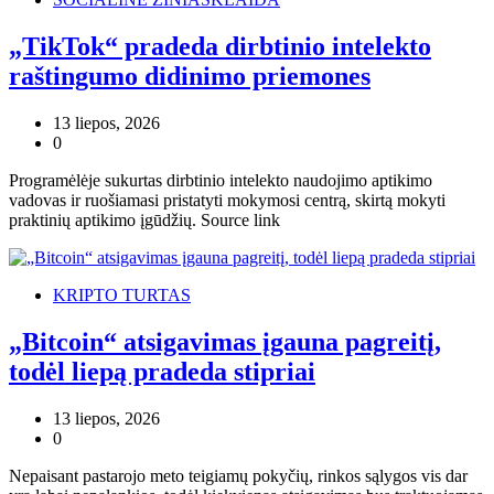
„TikTok“ pradeda dirbtinio intelekto
raštingumo didinimo priemones
13 liepos, 2026
0
Programėlėje sukurtas dirbtinio intelekto naudojimo aptikimo
vadovas ir ruošiamasi pristatyti mokymosi centrą, skirtą mokyti
praktinių aptikimo įgūdžių. Source link
KRIPTO TURTAS
„Bitcoin“ atsigavimas įgauna pagreitį,
todėl liepą pradeda stipriai
13 liepos, 2026
0
Nepaisant pastarojo meto teigiamų pokyčių, rinkos sąlygos vis dar