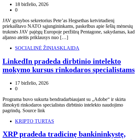
18 birželio, 2026
0
JAV gynybos sekretorius Pete’as Hegsethas ketvirtadienį
priekaištavo NATO sąjungininkams, paskelbus apie šešių mėnesių
trukmės JAV pajėgų Europoje peržiūrą Pentagone, sakydamas, kad
aljanso ateitis priklausys nuo […]
SOCIALINĖ ŽINIASKLAIDA
LinkedIn pradeda dirbtinio intelekto
mokymo kursus rinkodaros specialistams
17 birželio, 2026
0
Programa buvo sukurta bendradarbiaujant su „Adobe“ ir skirta
išmokyti rinkodaros specialistus dirbtinio intelekto naudojimo
pagrindų. Source link
KRIPTO TURTAS
XRP pradeda tradicinę bankininkystę,