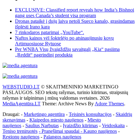
EXCLUSIVE: Classified report reveals how India’s Bishnoi
gang uses Canada’s student visa program
Dronas pataikė į dujų laivą netoli Sueco kanalo, grasindamas
išplėsti Irano karą
7 rinkodaros patarimai „YouTube“.
Naftos kainos vėl šoktelėjo po atsinaujinusių kovų
Artimuosiuose Rytuose
Per WNBA Visų žvaigždžių savaitgalį „Kia“ pasiima
„Reddit“ pagrindinį produktą
WEBSTUDIO.LT
© SKAITMENINIO MARKETINGO
PASLAUGOS. SEO tekstų rašymas, turinio kūrimas, straipsnių
rašymas ir talpinimas į mūsų valdomas svetaines. 2026
MediaAgentūra.LT
Theme: Archive News By
Adore Themes
.
Draugai: -
Marketingo agentūra
-
Teisinės konsultacijos
-
Skaidrių
skenavimas
-
Klaipedos miesto naujienos
-
Miesto
naujienos
-
Saulius Narbutas
-
Įvaizdžio kūrimas
-
Veidoskaita
-
Teniso treniruotės
- Pranešimai spaudai -
Kauno naujienos
-
Regionų naujienos
-
Palangos naujienos