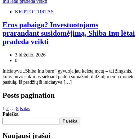
KRIPTO TURTAS
Eros pabaiga? Investuotojams
prarandant susidomėjimą, Shiba Inu lėtai
pradeda veikti
3 birželio, 2026
0
Iniciatyva „Shiba Inu burn“ gyvuoja jau keletą metų – tai žingsnis,
kuris buvo sukurtas siekiant padėti sumažinti didžiulį memų monetų
pasiūlą. Iš pradžių ši iniciatyva […]
Posts pagination
1
2
…
8
Kitas
Paieška
Paieška
Naujausi įrašai