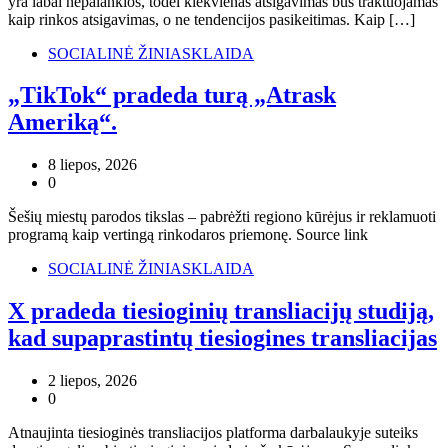
yra labai nepalankios, todėl kiekvienas atsigavimas bus traktuojamas
kaip rinkos atsigavimas, o ne tendencijos pasikeitimas. Kaip […]
SOCIALINĖ ŽINIASKLAIDA
„TikTok“ pradeda turą „Atrask
Ameriką“.
8 liepos, 2026
0
Šešių miestų parodos tikslas – pabrėžti regiono kūrėjus ir reklamuoti
programą kaip vertingą rinkodaros priemonę. Source link
SOCIALINĖ ŽINIASKLAIDA
X pradeda tiesioginių transliacijų studiją,
kad supaprastintų tiesiogines transliacijas
2 liepos, 2026
0
Atnaujinta tiesioginės transliacijos platforma darbalaukyje suteiks