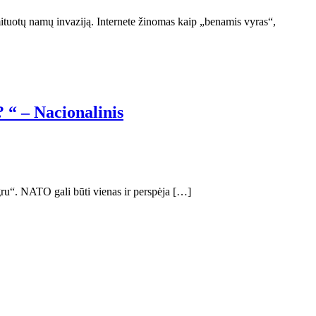
imituotų namų invaziją. Internete žinomas kaip „benamis vyras“,
 “ – Nacionalinis
gru“. NATO gali būti vienas ir perspėja […]