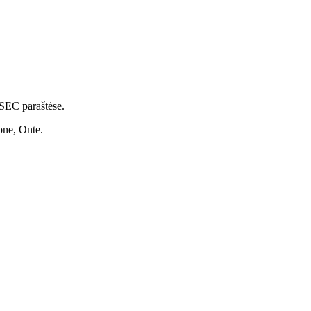
NSEC paraštėse.
one, Onte.