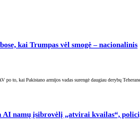
bose, kai Trumpas vėl smogė – nacionalinis
JAV po to, kai Pakistano armijos vadas surengė daugiau derybų Teheran
AI namų įsibrovėlį „atvirai kvailas“, polici