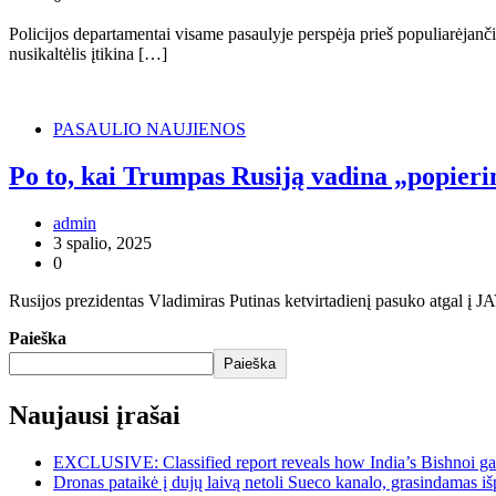
Policijos departamentai visame pasaulyje perspėja prieš populiarėjanči
nusikaltėlis įtikina […]
PASAULIO NAUJIENOS
Po to, kai Trumpas Rusiją vadina „popierin
admin
3 spalio, 2025
0
Rusijos prezidentas Vladimiras Putinas ketvirtadienį pasuko atgal į J
Paieška
Paieška
Naujausi įrašai
EXCLUSIVE: Classified report reveals how India’s Bishnoi ga
Dronas pataikė į dujų laivą netoli Sueco kanalo, grasindamas išp