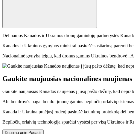
Dėl naujos Kanados ir Ukrainos dronų gamintojų partnerystės Kanadoje
Kanados ir Ukrainos gynybos ministrai pasirašė susitarimą paremti 
Nacionalinė gynyba teigia, kad dronus gamins Ukrainos bendrovė „Ai
Gaukite naujausias nacionalines naujienas
Gaukite naujausias Kanados naujienas į jūsų pašto dėžutę, kad nepralei
Abi bendrovės pagal bendrą įmonę gamins bepiločių orlaivių sistemas
Kanada ir Ukraina praėjusį rudenį pasirašė ketinimų protokolą dėl be
Bepiločių orlaivių technologija sparčiai vystėsi per visą Ukrainos ir Ru
Daugiau apie Pasaulį