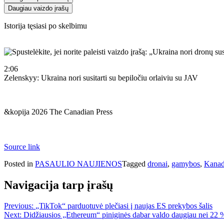
Daugiau vaizdo įrašų
Istorija tęsiasi po skelbimu
2:06
Zelenskyy: Ukraina nori susitarti su bepiločiu orlaiviu su JAV
&kopija 2026 The Canadian Press
Source link
Posted in
PASAULIO NAUJIENOS
Tagged
dronai
,
gamybos
,
Kanad
Navigacija tarp įrašų
Previous:
„TikTok“ parduotuvė plečiasi į naujas ES prekybos šalis
Next:
Didžiausios „Ethereum“ piniginės dabar valdo daugiau nei 22 %