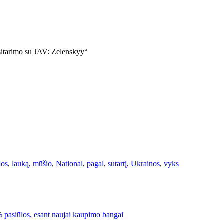
os
,
lauką
,
mūšio
,
National
,
pagal
,
sutartį
,
Ukrainos
,
vyks
 pasiūlos, esant naujai kaupimo bangai