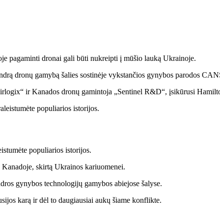
 pagaminti dronai gali būti nukreipti į mūšio lauką Ukrainoje.
bendrą dronų gamybą šalies sostinėje vykstančios gynybos parodos CA
rlogix“ ir Kanados dronų gamintoja „Sentinel R&D“, įsikūrusi Hamilt
stumėte populiarios istorijos.
 Kanadoje, skirtą Ukrainos kariuomenei.
ndros gynybos technologijų gamybos abiejose šalyse.
sijos karą ir dėl to daugiausiai aukų šiame konflikte.