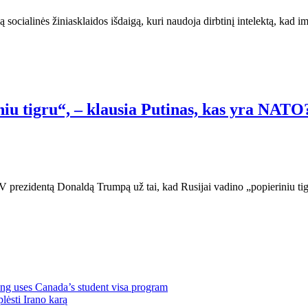
ą socialinės žiniasklaidos išdaigą, kuri naudoja dirbtinį intelektą, kad 
iu tigru“, – klausia Putinas, kas yra NATO?
AV prezidentą Donaldą Trumpą už tai, kad Rusijai vadino „popieriniu ti
ng uses Canada’s student visa program
lėsti Irano karą